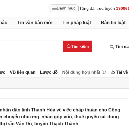
|
Danh mục
Tổng đài trực tuyến
19006
hảo
Tin văn bản mới
Tin pháp luật
Bản tin luật
Tìm kiếm
Tìm nâ
lực
VB liên quan
Lược đồ
Nội dung hợp nhất
Tải về
nhân dân tỉnh Thanh Hóa về việc chấp thuận cho Công
ận chuyển nhượng, nhận góp vốn, thuê quyền sử dụng
 thị trấn Vân Du, huyện Thạch Thành