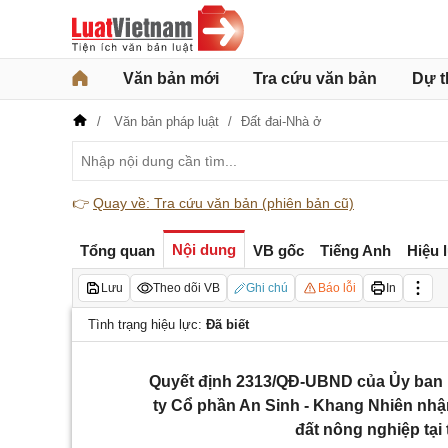
Văn bản mới
Tra cứu văn bản
Dự t
Văn bản pháp luật
Đất đai-Nhà ở
👉
Quay về: Tra cứu văn bản (phiên bản cũ)
Nội dung
Tổng quan
VB gốc
Tiếng Anh
Hiệu 
Lưu
Theo dõi VB
Ghi chú
Báo lỗi
In
Tình trạng hiệu lực:
Đã biết
Quyết định 2313/QĐ-UBND của Ủy ban 
ty Cổ phần An Sinh - Khang Nhiên nh
đất nông nghiệp tại