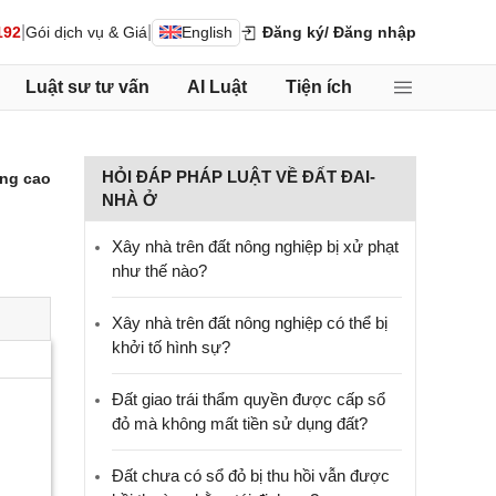
|
|
192
Gói dịch vụ & Giá
English
Đăng ký
/ Đăng nhập
Luật sư tư vấn
AI Luật
Tiện ích
HỎI ĐÁP PHÁP LUẬT VỀ ĐẤT ĐAI-
ng cao
NHÀ Ở
Xây nhà trên đất nông nghiệp bị xử phạt
như thế nào?
Xây nhà trên đất nông nghiệp có thể bị
khởi tố hình sự?
Đất giao trái thẩm quyền được cấp sổ
đỏ mà không mất tiền sử dụng đất?
Đất chưa có sổ đỏ bị thu hồi vẫn được