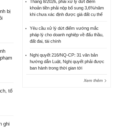
Tháng 8/2026, phải xử lý dứt điểm
khoản tiền phải nộp bổ sung 3,6%/năm
nh bị
khi chưa xác định được giá đất cụ thể
ôi
Yêu cầu xử lý dứt điểm vướng mắc
pháp lý cho doanh nghiệp về đấu thầu,
đất đai, tài chính
ính
Nghị quyết 216/NQ-CP: 31 văn bản
c phạm
hướng dẫn Luật, Nghị quyết phải được
ban hành trong thời gian tới
Xem thêm
ch, tổ
h ghi