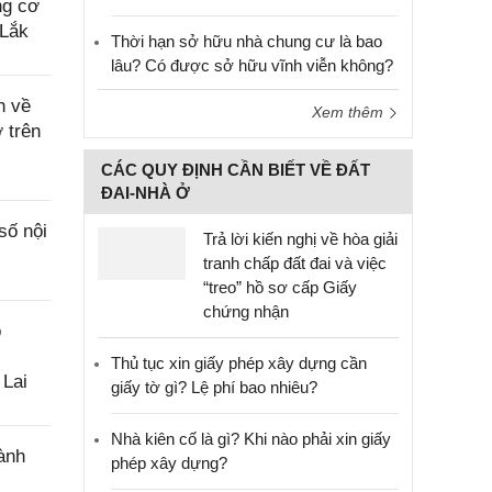
ng cơ
 Lắk
Thời hạn sở hữu nhà chung cư là bao
lâu? Có được sở hữu vĩnh viễn không?
n về
Xem thêm
 trên
CÁC QUY ĐỊNH CẦN BIẾT VỀ ĐẤT
ĐAI-NHÀ Ở
số nội
Trả lời kiến nghị về hòa giải
tranh chấp đất đai và việc
“treo” hồ sơ cấp Giấy
chứng nhận
o
Thủ tục xin giấy phép xây dựng cần
 Lai
giấy tờ gì? Lệ phí bao nhiêu?
Nhà kiên cố là gì? Khi nào phải xin giấy
ành
phép xây dựng?