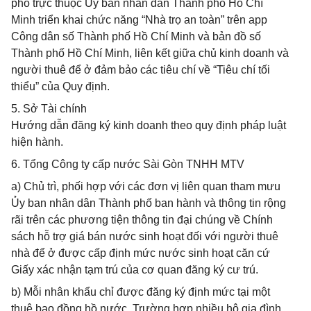
phố trực thuộc Ủy ban nhân dân Thành phố Hồ Chí
Minh triển khai chức năng “Nhà trọ an toàn” trên app
Công dân số Thành phố Hồ Chí Minh và bản đồ số
Thành phố Hồ Chí Minh, liên kết giữa chủ kinh doanh và
người thuê để ở đảm bảo các tiêu chí về “Tiêu chí tối
thiểu” của Quy định.
5. Sở Tài chính
Hướng dẫn đăng ký kinh doanh theo quy định pháp luật
hiện hành.
6. Tổng Công ty cấp nước Sài Gòn TNHH MTV
a) Chủ trì, phối hợp với các đơn vị liên quan tham mưu
Ủy ban nhân dân Thành phố ban hành và thông tin rộng
rãi trên các phương tiện thông tin đại chúng về Chính
sách hỗ trợ giá bán nước sinh hoạt đối với người thuê
nhà để ở được cấp định mức nước sinh hoạt căn cứ
Giấy xác nhận tạm trú của cơ quan đăng ký cư trú.
b) Mỗi nhân khẩu chỉ được đăng ký định mức tại một
thuê bao đồng hồ nước. Trường hợp nhiều hộ gia đình