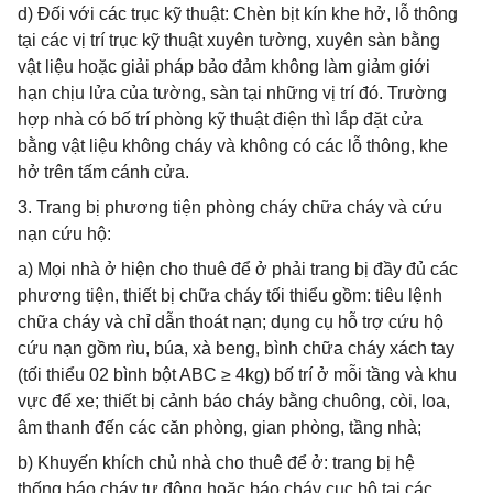
d) Đối với các trục kỹ thuật: Chèn bịt kín khe hở, lỗ thông
tại các vị trí trục kỹ thuật xuyên tường, xuyên sàn bằng
vật liệu hoặc giải pháp bảo đảm không làm giảm giới
hạn chịu lửa của tường, sàn tại những vị trí đó. Trường
hợp nhà có bố trí phòng kỹ thuật điện thì lắp đặt cửa
bằng vật liệu không cháy và không có các lỗ thông, khe
hở trên tấm cánh cửa.
3. Trang bị phương tiện phòng cháy chữa cháy và cứu
nạn cứu hộ:
a) Mọi nhà ở hiện cho thuê để ở phải trang bị đầy đủ các
phương tiện, thiết bị chữa cháy tối thiểu gồm: tiêu lệnh
chữa cháy và chỉ dẫn thoát nạn; dụng cụ hỗ trợ cứu hộ
cứu nạn gồm rìu, búa, xà beng, bình chữa cháy xách tay
(tối thiểu 02 bình bột ABC ≥ 4kg) bố trí ở mỗi tầng và khu
vực để xe; thiết bị cảnh báo cháy bằng chuông, còi, loa,
âm thanh đến các căn phòng, gian phòng, tầng nhà;
b) Khuyến khích chủ nhà cho thuê để ở: trang bị hệ
thống báo cháy tự động hoặc báo cháy cục bộ tại các