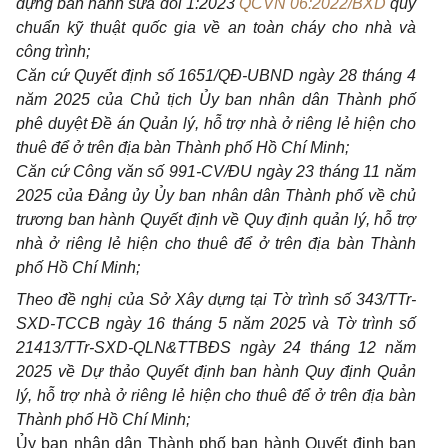
dựng ban hành sửa đổi 1:2023
QCVN 06:2022/BXD
quy
chuẩn kỹ thuật quốc gia về an toàn cháy cho nhà và
công trình;
Căn cứ Quyết định số 1651/QĐ-UBND ngày 28 tháng 4
năm 2025 của Chủ tịch Ủy ban nhân dân Thành phố
phê duyệt Đề án Quản lý, hỗ trợ nhà ở riêng lẻ hiện cho
thuê để ở trên địa bàn Thành phố Hồ Chí Minh;
Căn cứ Công văn số 991-CV/ĐU ngày 23 tháng 11 năm
2025 của Đảng ủy Ủy ban nhân dân Thành phố về chủ
trương ban hành Quyết định về Quy định quản lý, hỗ trợ
nhà ở riêng lẻ hiện cho thuê để ở trên địa bàn Thành
phố Hồ Chí Minh;
Theo đề nghị của Sở Xây dựng tại Tờ trình số 343/TTr-
SXD-TCCB ngày 16 tháng 5 năm 2025 và Tờ trình số
21413/TTr-SXD-QLN&TTBĐS ngày 24 tháng 12 năm
2025 về Dự thảo Quyết định ban hành Quy định Quản
lý, hỗ trợ nhà ở riêng lẻ hiện cho thuê để ở trên địa bàn
Thành phố Hồ Chí Minh;
Ủy ban nhân dân Thành phố ban hành Quyết định ban