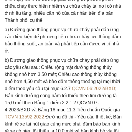
chữa cháy thực hiện nhiệm vụ chữa cháy tại nơi có nhà
ở nhiều tầng, nhiều căn hộ của cá nhân trên địa bàn
Thành phố, cụ thể:
a) Đường giao thông phục vụ chữa cháy phải đáp ứng
các điều kiện để phương tiện chữa cháy lưu thông đảm
bảo thông suốt, an toàn và phải tiếp cận được vị trí nhà
ở.
b) Đường giao thông phục vụ chữa cháy phải đáp ứng
các yêu cầu sau: Chiều rộng mặt đường thông thủy
không nhỏ hơn 3,50 mét; Chiều cao thông thủy không
nhỏ hơn 4,50 mét và bảo đảm thông thoáng tại mọi thời
điểm theo yêu cầu tại mục 6.2.7
QCVN 06:2022/BXD
;
Bán kính đường cong nằm tối thiểu theo tim đường là
15,0 mét theo Bảng 1 điểm 2.2.1.2 QCVN 07-
4:2023/BXD và Bảng 18 mục 11.3 Tiêu chuẩn Quốc gia
TCVN 13592:2022
Đường đô thị - Yêu cầu thiết kế; Bán
kính rẽ xe tại nút giao cùng mức phải đảm bảo bán kính
rẽ xe có hiệu tối thiểu là 10,0 mét và bán kính bó vỉa tối