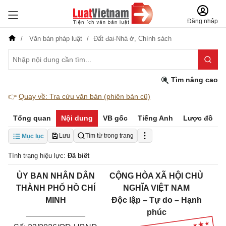
Đăng nhập
Văn bản pháp luật
Đất đai-Nhà ở,
Chính sách
Tìm nâng cao
👉
Quay về: Tra cứu văn bản (phiên bản cũ)
Tổng quan
Nội dung
VB gốc
Tiếng Anh
Lược đồ
Lưu
Tìm từ trong trang
Mục lục
Tình trạng hiệu lực:
Đã biết
Ủ
Y BAN NHÂN DÂN
CỘNG HÒA XÃ HỘI CHỦ
THÀNH PHỐ HỒ CHÍ
NGHĨA VIỆT NAM
MINH
Độc lập – Tự do – Hạnh
_____________
phúc
_________________