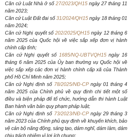
Căn cứ Luật Nhà ở số
27/2023/QH15
ngày 27 tháng 11
năm 2023;
Căn cứ Luật Đất đai số
31/2024/QH15
ngày 18 tháng 01
năm 2024;
Căn cứ Nghị quyết số
202/2025/QH15
ngày 12 tháng 6
năm 2025 của Quốc hội về việc sắp xếp đơn vị hành
chính cấp tỉnh;
Căn cứ Nghị quyết số
1685/NQ-UBTVQH15
ngày 16
tháng 6 năm 2025 của Ủy ban thường vụ Quốc hội về
việc sắp xếp các đơn vị hành chính cấp xã của Thành
phố Hồ Chí Minh năm 2025;
Căn cứ Nghị định số
78/2025/NĐ-CP
ngày 01 tháng 4
năm 2025 của Chính phủ về quy định chi tiết một số
điều và biện pháp để tổ chức, hướng dẫn thi hành Luật
Ban hành văn bản quy phạm pháp luật;
Căn cứ Nghị định số
73/2023/NĐ-CP
ngày 29 tháng 3
năm 2023 của Chính phủ quy định về khuyến khích, bảo
vệ cán bộ năng động, sáng tạo, dám nghĩ, dám làm, dám
chịu trách nhiệm vì lợi ích chung;