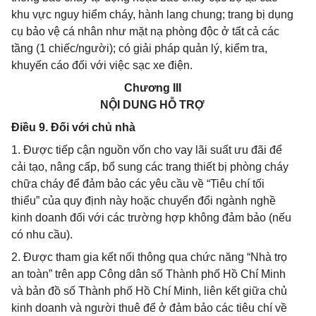
khu vực nguy hiểm cháy, hành lang chung; trang bị dụng
cụ bảo vệ cá nhân như mặt nạ phòng độc ở tất cả các
tầng (1 chiếc/người); có giải pháp quản lý, kiểm tra,
khuyến cáo đối với việc sạc xe điện.
Chương III
NỘI DUNG HỖ TRỢ
Điều 9. Đối với chủ nhà
1. Được tiếp cận nguồn vốn cho vay lãi suất ưu đãi để
cải tạo, nâng cấp, bổ sung các trang thiết bị phòng cháy
chữa cháy để đảm bảo các yêu cầu về “Tiêu chí tối
thiểu” của quy định này hoặc chuyển đổi ngành nghề
kinh doanh đối với các trường hợp không đảm bảo (nếu
có nhu cầu).
2. Được tham gia kết nối thông qua chức năng “Nhà trọ
an toàn” trên app Công dân số Thành phố Hồ Chí Minh
và bản đồ số Thành phố Hồ Chí Minh, liên kết giữa chủ
kinh doanh và người thuê để ở đảm bảo các tiêu chí về