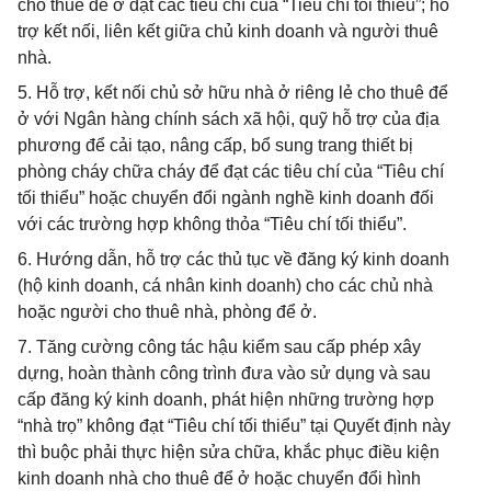
cho thuê để ở đạt các tiêu chí của “Tiêu chí tối thiểu”; hỗ
trợ kết nối, liên kết giữa chủ kinh doanh và người thuê
nhà.
5. Hỗ trợ, kết nối chủ sở hữu nhà ở riêng lẻ cho thuê để
ở với Ngân hàng chính sách xã hội, quỹ hỗ trợ của địa
phương để cải tạo, nâng cấp, bổ sung trang thiết bị
phòng cháy chữa cháy để đạt các tiêu chí của “Tiêu chí
tối thiểu” hoặc chuyển đổi ngành nghề kinh doanh đối
với các trường hợp không thỏa “Tiêu chí tối thiểu”.
6. Hướng dẫn, hỗ trợ các thủ tục về đăng ký kinh doanh
(hộ kinh doanh, cá nhân kinh doanh) cho các chủ nhà
hoặc người cho thuê nhà, phòng để ở.
7. Tăng cường công tác hậu kiểm sau cấp phép xây
dựng, hoàn thành công trình đưa vào sử dụng và sau
cấp đăng ký kinh doanh, phát hiện những trường hợp
“nhà trọ” không đạt “Tiêu chí tối thiểu” tại Quyết định này
thì buộc phải thực hiện sửa chữa, khắc phục điều kiện
kinh doanh nhà cho thuê để ở hoặc chuyển đổi hình