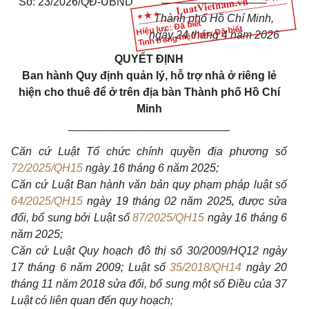
Số: 23/2026/QĐ-UBND
Thành phố Hồ Chí Minh,
Hiệu lực: Đã biết
Tình trạng hiệu lực: Đã biết
ngày 24 tháng 4 năm 2026
QUYẾT ĐỊNH
Ban hành Quy định quản lý, hỗ trợ nhà ở riêng lẻ
hiện cho thuê để ở trên địa bàn Thành phố Hồ Chí
Minh
__________________________
Căn cứ Luật Tổ chức chính quyền địa phương số
72/2025/QH15
ngày 16 tháng 6 năm 2025;
Căn cứ Luật Ban hành văn bản quy phạm pháp luật số
64/2025/QH15
ngày 19 tháng 02 năm 2025, được sửa
đổi, bổ sung bởi Luật số
87/2025/QH15
ngày 16 tháng 6
năm 2025;
Căn cứ Luật Quy hoạch đô thị số 30/2009/HQ12 ngày
17 tháng 6 năm 2009; Luật số
35/2018/QH14
ngày 20
tháng 11 năm 2018 sửa đổi, bổ sung một số Điều của 37
Luật có liên quan đến quy hoạch;