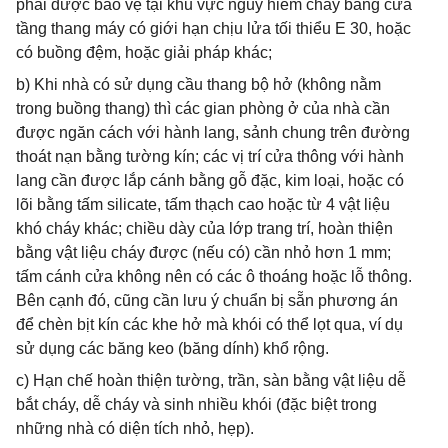
phải được bảo vệ tại khu vực nguy hiểm cháy bằng cửa
tầng thang máy có giới hạn chịu lửa tối thiểu E 30, hoặc
có buồng đệm, hoặc giải pháp khác;
b) Khi nhà có sử dụng cầu thang bộ hở (không nằm
trong buồng thang) thì các gian phòng ở của nhà cần
được ngăn cách với hành lang, sảnh chung trên đường
thoát nạn bằng tường kín; các vị trí cửa thông với hành
lang cần được lắp cánh bằng gỗ đặc, kim loại, hoặc có
lõi bằng tấm silicate, tấm thạch cao hoặc từ 4 vật liệu
khó cháy khác; chiều dày của lớp trang trí, hoàn thiện
bằng vật liệu cháy được (nếu có) cần nhỏ hơn 1 mm;
tấm cánh cửa không nên có các ô thoáng hoặc lỗ thông.
Bên cạnh đó, cũng cần lưu ý chuẩn bị sẵn phương án
để chèn bịt kín các khe hở mà khói có thể lọt qua, ví dụ
sử dụng các băng keo (băng dính) khổ rộng.
c) Hạn chế hoàn thiện tường, trần, sàn bằng vật liệu dễ
bắt cháy, dễ cháy và sinh nhiều khói (đặc biệt trong
những nhà có diện tích nhỏ, hẹp).