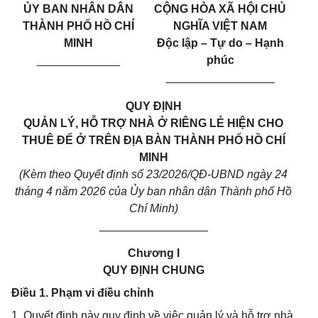
ỦY BAN NHÂN DÂN
CỘNG HÒA XÃ HỘI CHỦ
THÀNH PHỐ HỒ CHÍ
NGHĨA VIỆT NAM
MINH
Độc lập – Tự do – Hạnh
_____________
phúc
_________________
QUY ĐỊNH
QUẢN LÝ, HỖ TRỢ NHÀ Ở RIÊNG LẺ HIỆN CHO
THUÊ ĐỂ Ở TRÊN ĐỊA BÀN THÀNH PHỐ HỒ CHÍ
MINH
(Kèm theo Quyết định số 23/2026/QĐ-UBND ngày 24
tháng 4 năm 2026 của Ủy ban nhân dân Thành phố Hồ
Chí Minh)
_________________
Chương I
QUY ĐỊNH CHUNG
Điều 1. Phạm vi điều chỉnh
1. Quyết định này quy định về việc quản lý và hỗ trợ nhà