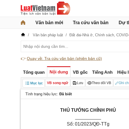
Văn bản mới
Tra cứu văn bản
Dự t
Văn bản pháp luật
Đất đai-Nhà ở,
Chính sách,
COVID
👉
Quay về: Tra cứu văn bản (phiên bản cũ)
Nội dung
Tổng quan
VB gốc
Tiếng Anh
Hiệu 
VB song ngữ
Lưu
Theo dõi VB
Ghi ch
Mục lục
Tình trạng hiệu lực:
Đã biết
THỦ TƯỚNG CHÍNH PHỦ
__________
Số: 01/2023/QĐ-TTg