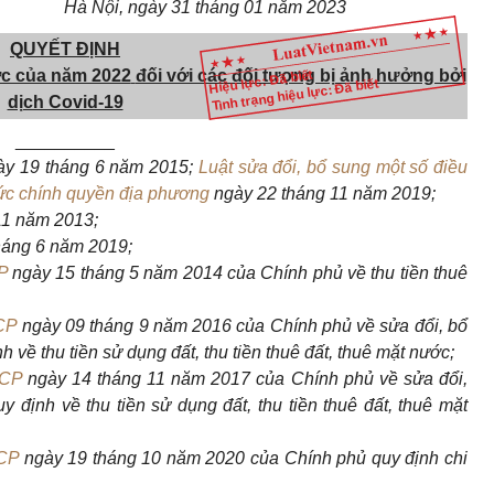
Hà Nội, ngày 31 tháng 01 năm 2023
QUYẾT ĐỊNH
ước của năm 2022
đối với các đối tượng bị ảnh hưởng bởi
Hiệu lực: Đã biết
Tình trạng hiệu lực: Đã biết
dịch Covid-19
__________
y 19 tháng 6 năm 2015;
Luật sửa đổi, bổ sung một số điều
ức chính quyền địa phương
ngày 22 tháng 11 năm 2019;
11 năm 2013;
háng 6 năm 2019;
P
ngày 15 tháng 5 năm 2014 của Chính phủ về thu tiền thuê
CP
ngày 09 tháng 9 năm 2016 của Chính phủ về sửa đổi, bổ
 về thu tiền sử dụng đất, thu tiền thuê đất, thuê mặt nước;
-CP
ngày 14 tháng 11 năm 2017 của Chính phủ về sửa đổi,
 định về thu tiền sử dụng đất, thu tiền thuê đất, thuê mặt
CP
ngày 19 tháng 10 năm 2020 của Chính phủ quy định ch
i