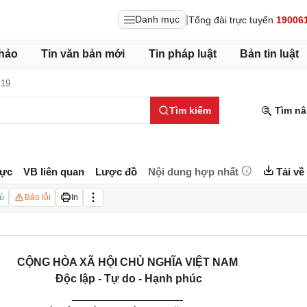
|
Danh mục
Tổng đài trực tuyến
19006
hảo
Tin văn bản mới
Tin pháp luật
Bản tin luật
-19
Tìm kiếm
Tìm nâ
lực
VB liên quan
Lược đồ
Nội dung hợp nhất
Tải về
ú
Báo lỗi
In
CỘNG HÒA XÃ HỘI CHỦ NGHĨA VIỆT NAM
Độc lập - Tự do - Hạnh phúc
__________________