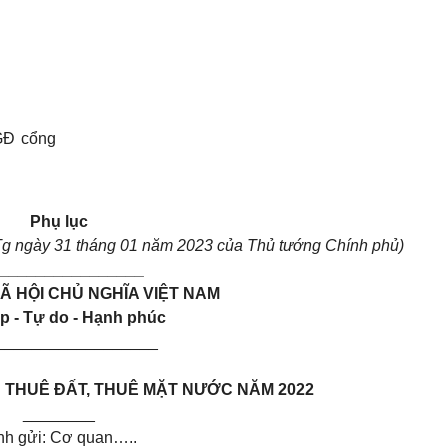
GĐ cổng
Phụ lục
g ngày 31 tháng 01 năm 2023 của Thủ tướng Chính phủ)
_________________
Ã HỘI CHỦ NGHĨA VIỆT NAM
p - Tự do - Hạnh phúc
__________________
N THUÊ ĐẤT, THUÊ MẶT NƯỚC NĂM 2022
________
nh gửi: Cơ quan…..