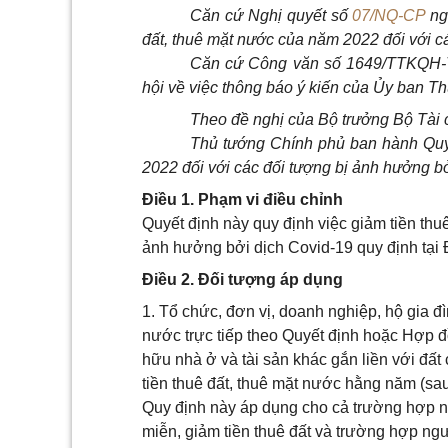
Căn cứ Nghị quyết s
ố
07/NQ-CP
ng
đất, thuê mặt nước của n
ă
m 2022
đối
với c
Căn cứ Công văn số 1649/TTKQH-
hội về việc thông b
á
o ý kiến của
Ủy ban
Th
Theo đề nghị của Bộ trưởng Bộ Tài 
Thủ tướng Chính phủ ban hành Quyế
2022
đối
với các đối tượng bị ảnh hưởng bở
Điều 1. Phạm vi điều chỉnh
Quyết định này quy định việc giảm tiền thu
ảnh hưởng bởi dịch Covid-19 quy định tại 
Điều 2. Đối tượng áp dụng
1. Tổ chức, đơn vị, doanh nghiệp, hộ gia 
nước trực tiếp theo Quyết định hoặc Hợp 
hữu nhà ở và tài sản khác gắn liền với đấ
tiền thuê đất, thuê mặt nước hằng năm (sau
Quy định này áp dụng cho cả trường hợp n
miễn, giảm tiền thuê đất và trường hợp ngư