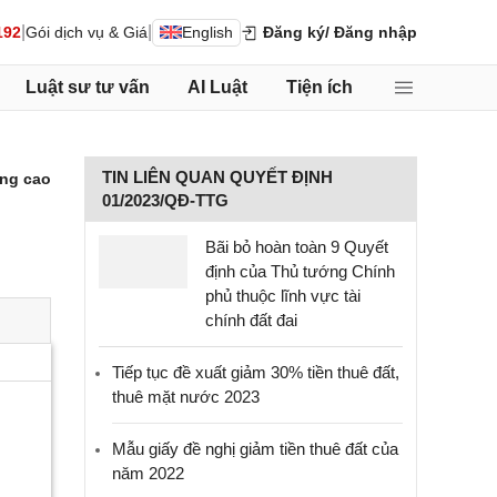
|
|
192
Gói dịch vụ & Giá
English
Đăng ký
/ Đăng nhập
Luật sư tư vấn
AI Luật
Tiện ích
TIN LIÊN QUAN QUYẾT ĐỊNH
ng cao
01/2023/QĐ-TTG
Bãi bỏ hoàn toàn 9 Quyết
định của Thủ tướng Chính
phủ thuộc lĩnh vực tài
chính đất đai
Tiếp tục đề xuất giảm 30% tiền thuê đất,
thuê mặt nước 2023
Mẫu giấy đề nghị giảm tiền thuê đất của
năm 2022