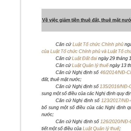
V
ề việc giảm tiền thuê đất, thuê mặt n
Căn cứ
Luật Tổ chức Chính phủ
ngà
của Luật Tổ chức Chính phủ và Luật Tổ ch
Căn cứ
Luật Đất đai
ngày 29 tháng 
Căn cứ
Luật Quản lý thuế
ngày 13 t
Căn cứ Nghị định số
46/2014/NĐ-C
đất, thuê mặt nước;
Căn cứ Nghị định s
ố
135/2016/NĐ-
sung một số điều của các Nghị định quy định
Căn cứ Nghị định số
123/2017/NĐ
b
ổ
sung một số điều của các Nghị định quy
nước;
Căn cứ Nghị định s
ố
126/2020/NĐ-
tiết một
số
điều của
Luật Quản lý thuế
;