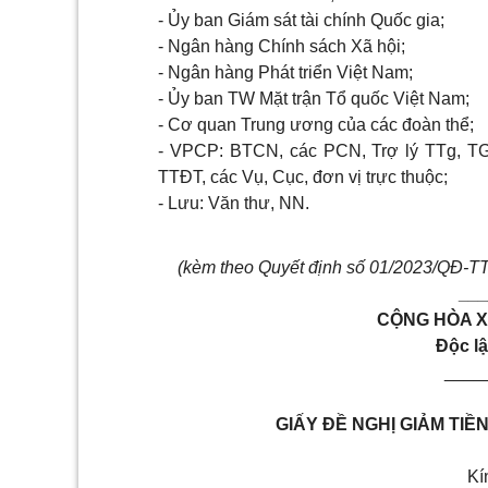
- Ủy ban Giám sát tài chính Quốc gia;
- Ngân hàng Chính sách Xã hội;
- Ngân hàng Phát triển Việt Nam;
- Ủy ban TW Mặt trận Tổ quốc Việt Nam;
- Cơ quan Trung ương của các đoàn thể;
- VPCP: BTCN, các PCN, Trợ lý TTg, T
TTĐT, các Vụ, Cục, đơn vị trực thuộc;
- Lưu: Văn thư, NN.
(kèm theo Quyết định số
01
/2023/QĐ-TT
__
CỘNG HÒA X
Độc lậ
____
GIẤY ĐỀ NGHỊ GIẢM TIỀ
Kí