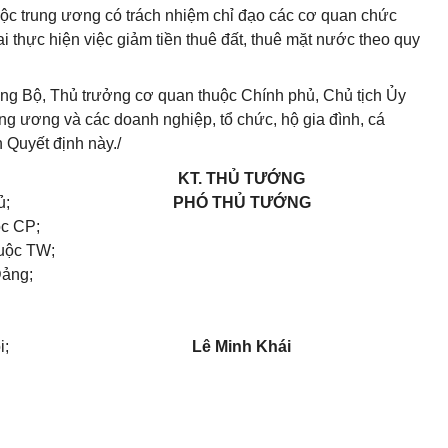
huộc trung ương có trách nhiệm chỉ đạo các cơ quan chức
 thực hiện việc giảm tiền thuê đất, thuê mặt nước theo quy
ng Bộ, Thủ trưởng cơ quan thuộc Chính phủ, Chủ tịch Ủy
ung ương và các doanh nghiệp, tổ chức, hộ gia đình, cá
h Quyết định này./
KT. THỦ TƯỚNG
ủ;
PHÓ THỦ TƯỚNG
ộc CP;
huộc TW;
Đảng;
i;
Lê Minh Khái