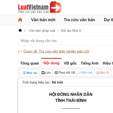
Văn bản mới
Tra cứu văn bản
Dự t
Văn bản pháp luật
Đất đai-Nhà ở
👉
Quay về: Tra cứu văn bản (phiên bản cũ)
Nội dung
Tổng quan
VB gốc
Tiếng Anh
Hiệu 
Lưu
Theo dõi VB
Ghi chú
Báo lỗi
Mục lục
Tình trạng hiệu lực:
Đã biết
HỘI ĐỒNG NHÂN DÂN
TỈNH THÁI B
Ì
NH
________