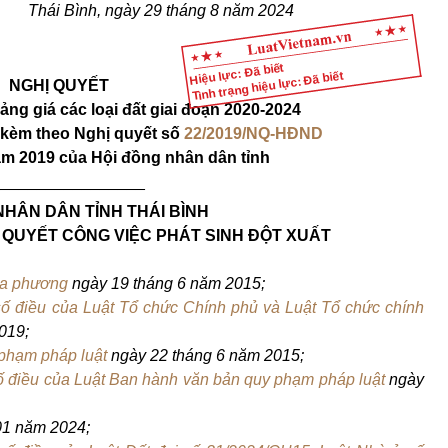
Thái Bình, ngày 29 tháng 8 năm 2024
Hiệu lực: Đã biết
Tình trạng hiệu lực: Đã biết
NGHỊ QUYẾT
ng giá các loại đất giai đoạn 2020-2024
h kèm theo Nghị quyết số
22/2019/NQ-HĐND
ăm 2019 của Hội đồng nhân dân tỉnh
_________________
NHÂN DÂN TỈNH THÁI BÌNH
I QUYẾT CÔNG VIỆC PHÁT SINH ĐỘT XUẤT
địa phương
ngày 19 tháng 6 năm 2015;
số điều của Luật Tổ chức Chính phủ và Luật Tổ chức chính
019;
 phạm pháp luật
ngày 22 tháng 6 năm 2015;
số điều của Luật Ban hành văn bản quy phạm pháp luật
ngày
01 năm 2024;