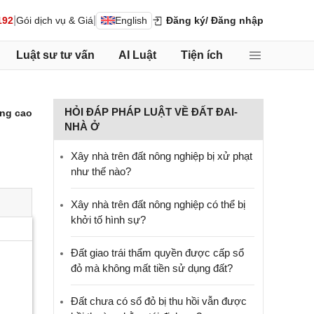
|
|
192
Gói dịch vụ & Giá
English
Đăng ký
/ Đăng nhập
Luật sư tư vấn
AI Luật
Tiện ích
HỎI ĐÁP PHÁP LUẬT VỀ ĐẤT ĐAI-
ng cao
NHÀ Ở
Xây nhà trên đất nông nghiệp bị xử phạt
như thế nào?
Xây nhà trên đất nông nghiệp có thể bị
khởi tố hình sự?
Đất giao trái thẩm quyền được cấp sổ
đỏ mà không mất tiền sử dụng đất?
Đất chưa có sổ đỏ bị thu hồi vẫn được