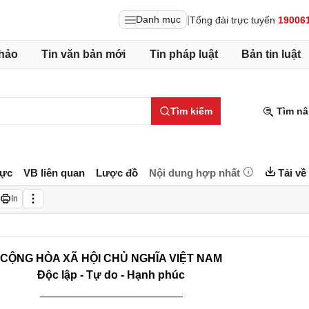
|
Danh mục
Tổng đài trực tuyến
19006
hảo
Tin văn bản mới
Tin pháp luật
Bản tin luật
Tìm kiếm
Tìm nâ
lực
VB liên quan
Lược đồ
Nội dung hợp nhất
Tải về
In
CỘNG HÒA XÃ HỘI CHỦ NGHĨA VIỆT NAM
Độc lập - Tự do - Hạnh phúc
_______________________