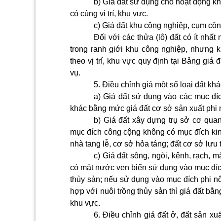
b) Giá đất sử dụng cho hoạt động k
có cùng vị trí, khu vực.
c) Giá đất khu công nghiệp, cụm công
Đối với các thửa (lô) đất có ít nhấ
trong ranh giới khu công nghiệp, nhưng k
theo vị trí, khu vực quy định tại Bảng giá
vụ.
5. Điều chỉnh giá một số loại đất kh
a) Giá đất sử dụng vào các mục đí
khác bằng mức giá đất cơ sở sản xuất phi n
b) Giá đất xây dựng trụ sở cơ quan
mục đích công cộng không có mục đích kinh
nhà tang lễ, cơ sở hỏa táng; đất cơ sở lưu t
c) Giá đất sông, ngòi, kênh, rạch, 
có mặt nước ven biển sử dụng vào mục đích
thủy sản; nếu sử dụng vào mục đích phi n
hợp với nuôi trồng thủy sản thì giá đất bằn
khu vực.
6. Điều chỉnh giá đất ở, đất sản x