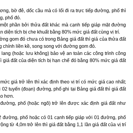
ng, bờ đê, dốc cầu mà có lối đi ra trực tiếp đường, phố thì
g, phố đó.
ất một phần bởi thửa đất khác mà cạnh tiếp giáp mặt đường
n diện tích bị che khuất bằng 80% mức giá đất cùng vị trí.
g gom đó chưa có trong Bảng giá đất thì giá của thửa đất
 chính liền kề, song song với đường gom đó.
h lang (hoặc lưu không) bảo vệ an toàn các công trình công
ì giá đất của diện tích bị hạn chế đó bằng 80% mức giá đất
mức giá trở lên thì xác định theo vị trí có mức giá cao nhất;
i 02 tuyến (đoạn) đường, phố ghi tại Bảng giá đất thì giá đất
ao hơn.
02 đường, phố (hoặc ngõ) trở lên được xác định giá đất như
 02 đường, phố hoặc có 01 cạnh tiếp giáp với 01 đường, phố
ộng từ 4,0m trở lên thì giá đất bằng 1,1 lần giá đất của vị trí