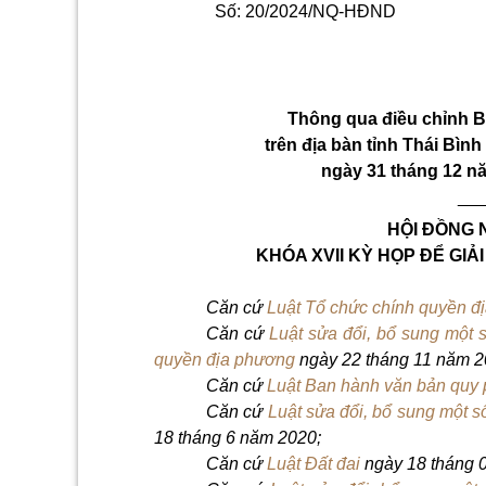
Số:
20
/2024/NQ-HĐND
Thông qua điều chỉnh Bả
trên địa bàn tỉnh Thái Bìn
ngày 31 tháng 12 n
__
HỘI ĐỒNG 
KHÓA XVII KỲ HỌP ĐỂ GIẢ
Căn cứ
Luật Tổ chức chính quyền 
Căn cứ
Luật sửa đổi, bổ sung một 
quyền địa phương
ngày 22 tháng 11 năm 2
Căn cứ
Luật Ban hành văn bản quy
Căn cứ
Luật sửa đổi, bổ sung một 
18 tháng 6 năm 2020;
Căn cứ
Luật Đất đai
ngày 18 tháng 