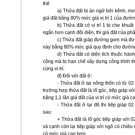
thể
a) Thửa đất bị án ngữ bởi kênh, mươ
giá đất bằng 80% mức giá vị trí 1 của đườn
b) Thửa đất có vị trí 1 bị che khu
ngắn hơn cạnh đối diện, thì giá đất của phầ
c) Thửa đất giáp đường gom mà đườn
này bằng 80% mức giá quy định cho đường
d) Thửa đất có diện tích thuộc hàn
cộng mà bị hạn chế xây dựng công trình th
cùng vị trí.
đ) Đối với đất ở:
- Thửa đất ở tại nông thôn có từ 02 
trường hợp thửa đất là lô góc, tiếp giáp vớ
bằng 1,1 lần giá đất của vị trí có mức giá c
- Thửa đất ở tại đô thị tiếp giáp 
sau:
+ Thửa đất là lô góc tiếp giáp với
và cạnh còn lại tiếp giáp với ngõ có chiều r
có mức giá cao hơn.