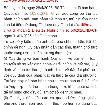
12 Nghị định số 50/2026/NĐ-CP
."
Bên cạnh đó, ngày 28/4/2026, Bộ Tài chính đã ban hành
Quyết định số
1037/QĐ-BTC
về việc công bố thủ tục
hành chính mới ban hành về trình tự, thủ tục tính hoặc
tính lại tiền sử dụng đất theo quy định tại các
điểm a, b,
c và d khoản 2 Điều 12 Nghị định số 50/2026/NĐ-CP
ngày 31/01/2026 của Chính phủ.
Từ cơ sở ý kiến phản ánh của báo chí nêu trên, Bộ Tài
chính đề nghị Ủy ban nhân dân các tỉnh, thành phố trực
thuộc trung ương khẩn trương thực hiện:
(i) Xây dựng và ban hành Quy định về quy trình luân
chuyển hồ sơ xác định nghĩa vụ tài chính về đất đai, Quy
định về trình tự, thủ tục hành chính về đất đai phù hợp
với quy định của pháp luật và thực tế của địa phương;
Trường hợp đã ban hành nhưng chưa bao quát hết các
trường hợp phải thực hiện trong thực tế thì phải rà soát
để bổ sung cho đầy đủ làm cơ sở để thực hiện.
(ii) Chỉ đạo, đôn đốc các cơ quan chức năng tại địa
phương thực hiện việc tính, thu, nộp tiền sử dụng đất;