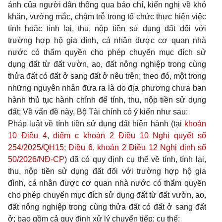
ánh của người dân thông qua báo chí, kiến nghị về khó
khăn, vướng mắc, chậm trễ trong tổ chức thực hiện việc
tính hoặc tính lại, thu, nộp tiền sử dụng đất đối với
trường hợp hộ gia đình, cá nhân được cơ quan nhà
nước có thẩm quyền cho phép chuyển mục đích sử
dụng đất từ đất vườn, ao, đất nông nghiệp trong cùng
thửa đất có đất ở sang đất ở nêu trên; theo đó, một trong
những nguyên nhân đưa ra là do địa phương chưa ban
hành thủ tục hành chính để tính, thu, nộp tiền sử dụng
đất; Về vấn đề này, Bộ Tài chính có ý kiến như sau:
Pháp luật về tính tiền sử dụng đất hiện hành (tại
khoản
10 Điều 4
,
điểm c khoản 2 Điều 10 Nghị quyết số
254/2025/QH15
;
Điều 6
,
khoản 2 Điều 12 Nghị định số
50/2026/NĐ-CP
) đã có quy định cụ thể về tính, tính lại,
thu, nộp tiền sử dụng đất đối với trường hợp hộ gia
đình, cá nhân được cơ quan nhà nước có thẩm quyền
cho phép chuyển mục đích sử dụng đất từ đất vườn, ao,
đất nông nghiệp trong cùng thửa đất có đất ở sang đất
ở; bao gồm cả quy định xử lý chuyển tiếp; cụ thể: