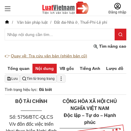
Đăng nhập
Văn bản pháp luật
Đất đai-Nhà ở,
Thuế-Phí-Lệ phí
Tìm nâng cao
👉
Quay về: Tra cứu văn bản (phiên bản cũ)
Tổng quan
Nội dung
VB gốc
Tiếng Anh
Lược đồ
Lưu
Tìm từ trong trang
Tình trạng hiệu lực:
Đã biết
BỘ
TÀI CHÍNH
CỘNG HÒA XÃ HỘI CHỦ
________
NGHĨA VIỆT NAM
Độc lập – Tự do – Hạnh
Số: 5756/BTC-QLCS
phúc
V/v đôn đốc việc triển
___________
______
______