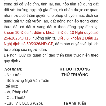
trong đó có việc tính, tính lại, thu, nộp tiền sử dụng đất
đối với trường hợp hộ gia đình, cá nhân được cơ quan
nhà nước có thẩm quyền cho phép chuyển mục đích sử
dụng đất từ đất vườn, ao, đất nông nghiệp trong cùng
thửa đất có đất ở sang đất ở theo đúng quy định tại
khoản 10 Điều 4
,
điểm c khoản 2 Điều 10 Nghị quyết số
254/2025/QH15
, hướng dẫn tại
Điều 6
,
khoản 2 Điều 12
Nghị định số 50/2026/NĐ-CP
, đảm bảo quyền và lợi ích
hợp pháp của người dân.
Đề nghị Quý cơ quan chỉ đạo triển khai thực hiện theo
quy định./.
Nơi nhận:
KT. BỘ
TRƯỞNG
- Như trên;
THỨ
TRƯỞNG
- Bộ trưởng Ngô Văn Tuấn
(để b/c);
- Vụ Pháp chế;
- Cục Thuế;\
- Lưu: VT, QLCS (02
b).
Tạ Anh Tuấn