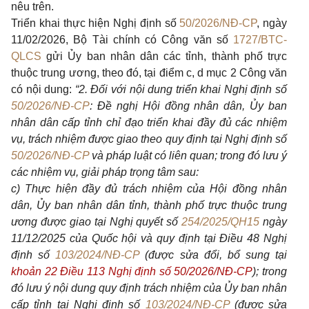
nêu trên.
Triển khai thực hiện Nghị định số
50/2026/NĐ-CP
, ngày
11/02/2026, Bộ Tài chính có Công văn số
1727/BTC-
QLCS
gửi Ủy ban nhân dân các tỉnh, thành phố trực
thuộc trung ương, theo đó, tại điểm c, d mục 2 Công văn
có nội dung:
“2. Đối với nội dung triển khai Nghị định số
50/2026/NĐ-CP
: Đề nghị Hội đồng nhân dân, Ủy ban
nhân dân cấp tỉnh chỉ đạo triển khai đầy đủ các nhiệm
vụ, trách nhiệm được giao theo quy định tại Nghị định số
50/2026/NĐ-CP
và pháp luật có liên quan; trong đó lưu ý
các nhiệm vụ, giải pháp trọng tâm sau:
c) Thực hiện đầy đủ trách nhiệm của Hội đồng nhân
dân, Ủy ban nhân dân tỉnh, thành phố trực thuộc trung
ương được giao tại Nghị quyết số
254/2025/QH15
ngày
11/12/2025 của Quốc hội và quy định tại Điều 48 Nghị
định số
103/2024/NĐ-CP
(được sửa đổi, bổ sung tại
khoản 22 Điều 113 Nghị định số 50/2026/NĐ-CP
); trong
đó lưu ý nội dung quy định trách nhiệm của Ủy ban nhân
cấp tỉnh tại Nghị định số
103/2024/NĐ-CP
(được sửa