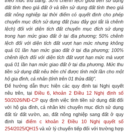
theo mức thu bằng: 30% chênh lệch giữa tiền sử dụng
đất tính theo giá đất ở và tiền sử dụng đất tính theo giá
đất nông nghiệp tại thời điểm có quyết định cho phép
chuyển mục đích sử dụng đất (sau đây gọi tắt là chênh
lệch) đối với diện tích đất chuyển mục đích sử dụng
trong hạn mức giao đất ở tại địa phương; 50% chênh
lệch đối với diện tích đất vượt hạn mức nhưng không
quá 01 lần hạn mức giao đất ở tại địa phương; 100%
chênh lệch đối với diện tích đất vượt hạn mức mà vượt
quá 01 lần hạn mức giao đất ở tại địa phương. Mức thu
tiền sử dụng đất nêu trên chỉ được tính một lần cho một
hộ gia đình, cá nhân (tính trên 01 thửa đất)”.
Để hướng dẫn thực hiện các quy định tại Nghị quyết
nêu trên, tại
Điều 6
,
khoản 2 Điều 12 Nghị định số
50/2026/NĐ-CP
quy định việc tính tiền sử dụng đất đối
với hộ gia đình, cá nhân khi chuyển mục đích sử dụng
đất từ đất vườn, ao, đất nông nghiệp sang đất ở quy
định tại
điểm c khoản 2 Điều 10 Nghị quyết số
254/2025/QH15
và xử lý chuyển tiếp đối với trường hợp