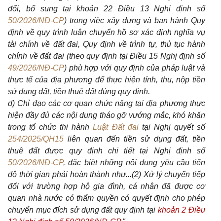
đổi, bổ sung tại khoản 22 Điều 13 Nghị định số
50/2026/NĐ-CP
) trong việc xây dựng và ban hành Quy
định về quy trình luân chuyển hồ sơ xác định nghĩa vụ
tài chính về đất đai, Quy định về trình tự, thủ tục hành
chính về đất đai (theo quy định tại Điều 15 Nghị định số
49/2026/NĐ-CP
) phù hợp với quy định của pháp luật và
thực tế của địa phương để thực hiện tính, thu, nộp tiền
sử dụng đất, tiền thuê đất đúng quy định.
d) Chỉ đạo các cơ quan chức năng tại địa phương thực
hiện đầy đủ các nội dung tháo gỡ vướng mắc, khó khăn
trong tổ chức thi hành
Luật Đất đai
tại Nghị quyết số
254/2025/QH15
liên quan đến tiền sử dụng đất, tiền
thuê đất được quy định chi tiết tại Nghị định số
50/2026/NĐ-CP
, đặc biệt những nội dung yêu cầu tiến
độ thời gian phải hoàn thành như...(2) Xử lý chuyển tiếp
đối với trường hợp hộ gia đình, cá nhân đã được cơ
quan nhà nước có thẩm quyền có quyết định cho phép
chuyển mục đích sử dụng đất quy định tại
khoản 2 Điều