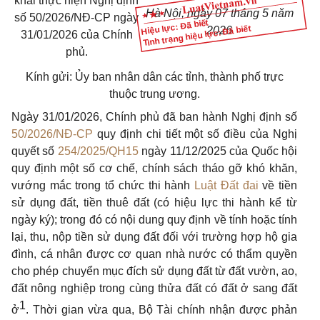
khai thực hiện Nghị định
Hà Nội, ngày 07 tháng 5 năm
số 50/2026/NĐ-CP ngày
Hiệu lực: Đã biết
Tình trạng hiệu lực: Đã biết
2026
31/01/2026 của Chính
phủ.
Kính gửi: Ủy ban nhân dân các tỉnh, thành phố trực
thuộc trung ương.
Ngày 31/01/2026, Chính phủ đã ban hành Nghị định số
50/2026/NĐ-CP
quy định chi tiết một số điều của Nghị
quyết số
254/2025/QH15
ngày 11/12/2025 của Quốc hội
quy định một số cơ chế, chính sách tháo gỡ khó khăn,
vướng mắc trong tổ chức thi hành
Luật Đất đai
về tiền
sử dụng đất, tiền thuê đất (có hiệu lực thi hành kể từ
ngày ký); trong đó có nội dung quy định về tính hoặc tính
lại, thu, nộp tiền sử dụng đất đối với trường hợp hộ gia
đình, cá nhân được cơ quan nhà nước có thẩm quyền
cho phép chuyển mục đích sử dụng đất từ đất vườn, ao,
đất nông nghiệp trong cùng thửa đất có đất ở sang đất
1
ở
. Thời gian vừa qua, Bộ Tài chính nhận được phản