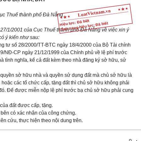
Cục Thuế thành phố Đà Nẵng
Hiệu lực: Đã biết
Tình trạng hiệu lực: Đã biết
27/1/2001 của Cục Thuế thành phố Đà Nẵng về việc xin ý
có ý kiến như sau:
ông tư số 28/2000/TT-BTC ngày 18/4/2000 của Bộ Tài chính
9/NĐ-CP ngày 21/12/1999 của Chính phủ về lệ phí trước
Nhà tình nghĩa, kể cả đất kèm theo nhà đăng ký sở hữu, sử
 quyền sở hữu nhà và quyền sử dụng đất mà chủ sở hữu là
hoặc các tổ chức cấp, tặng đất thì chủ sở hữu không phải
n đó. Để được miễn nộp lệ phí trước bạ chủ sở hữu phải cung
của đất được cấp, tặng.
2 bên có xác nhận của công chứng.
n cứu, thực hiện theo nội dung trên.