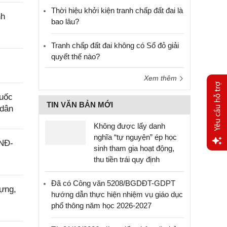
Thời hiệu khởi kiện tranh chấp đất đai là
nh
bao lâu?
Tranh chấp đất đai không có Sổ đỏ giải
quyết thế nào?
Xem thêm
Quốc
TIN VĂN BẢN MỚI
 dân
Không được lấy danh
nghĩa “tự nguyện” ép học
/NĐ-
sinh tham gia hoạt động,
Yêu
thu tiền trái quy định
cầu
hỗ trợ
Đã có Công văn 5208/BGDĐT-GDPT
ựng,
hướng dẫn thực hiện nhiệm vụ giáo dục
phổ thông năm học 2026-2027