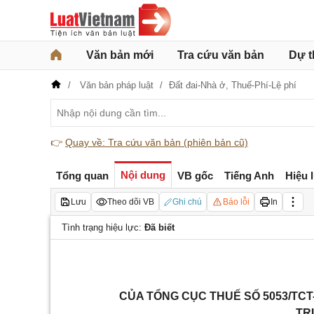
Văn bản mới
Tra cứu văn bản
Dự t
Văn bản pháp luật
Đất đai-Nhà ở,
Thuế-Phí-Lệ phí
👉
Quay về: Tra cứu văn bản (phiên bản cũ)
Nội dung
Tổng quan
VB gốc
Tiếng Anh
Hiệu 
Lưu
Theo dõi VB
Ghi chú
Báo lỗi
In
Tình trạng hiệu lực:
Đã biết
CỦA TỔNG CỤC THUẾ SỐ 5053/TCT-
TR