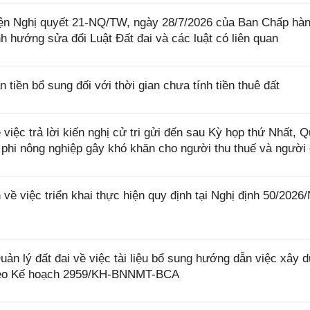
iện Nghị quyết 21-NQ/TW, ngày 28/7/2026 của Ban Chấp hà
 hướng sửa đổi Luật Đất đai và các luật có liên quan
iền bổ sung đối với thời gian chưa tính tiền thuê đất
iệc trả lời kiến nghị cử tri gửi đến sau Kỳ họp thứ Nhất, 
t phi nông nghiệp gây khó khăn cho người thu thuế và người
 việc triển khai thực hiện quy định tại Nghị định 50/2026
lý đất đai về việc tài liệu bổ sung hướng dẫn việc xây d
i theo Kế hoạch 2959/KH-BNNMT-BCA