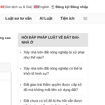
|
|
192
Gói dịch vụ & Giá
English
Đăng ký
/ Đăng nhập
Luật sư tư vấn
AI Luật
Tiện ích
HỎI ĐÁP PHÁP LUẬT VỀ ĐẤT ĐAI-
ng cao
NHÀ Ở
Xây nhà trên đất nông nghiệp bị xử phạt
như thế nào?
Xây nhà trên đất nông nghiệp có thể bị
khởi tố hình sự?
Đất giao trái thẩm quyền được cấp sổ
đỏ mà không mất tiền sử dụng đất?
Đất chưa có sổ đỏ bị thu hồi vẫn được