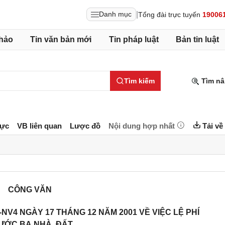
|
Danh mục
Tổng đài trực tuyến
19006
hảo
Tin văn bản mới
Tin pháp luật
Bản tin luật
Tìm kiếm
Tìm nâ
lực
VB liên quan
Lược đồ
Nội dung hợp nhất
Tải về
CÔNG VĂN
NV4 NGÀY 17 THÁNG 12 NĂM 2001 VỀ VIỆC LỆ PHÍ
ƯỚC BẠ NHÀ, ĐẤT