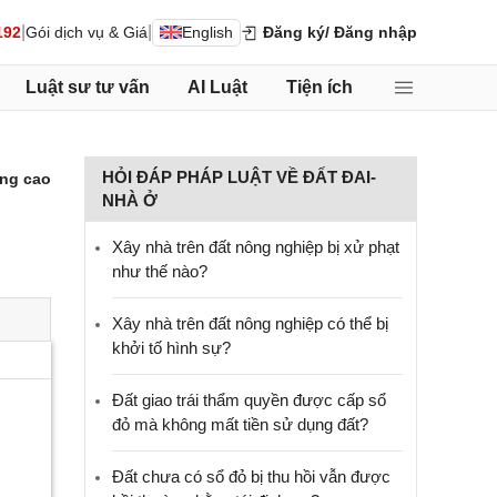
|
|
192
Gói dịch vụ & Giá
English
Đăng ký
/ Đăng nhập
Luật sư tư vấn
AI Luật
Tiện ích
HỎI ĐÁP PHÁP LUẬT VỀ ĐẤT ĐAI-
ng cao
NHÀ Ở
Xây nhà trên đất nông nghiệp bị xử phạt
như thế nào?
Xây nhà trên đất nông nghiệp có thể bị
khởi tố hình sự?
Đất giao trái thẩm quyền được cấp sổ
đỏ mà không mất tiền sử dụng đất?
Đất chưa có sổ đỏ bị thu hồi vẫn được