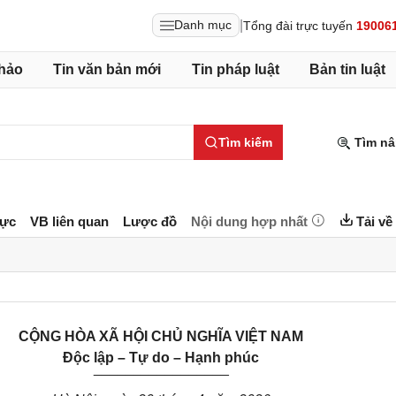
|
Danh mục
Tổng đài trực tuyến
19006
hảo
Tin văn bản mới
Tin pháp luật
Bản tin luật
Tìm kiếm
Tìm nâ
lực
VB liên quan
Lược đồ
Nội dung hợp nhất
Tải về
CỘNG HÒA XÃ HỘI CHỦ NGHĨA VIỆT NAM
Độc lập – Tự do – Hạnh phúc
_________________