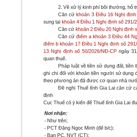
2. Về xử lý kinh phí bồi thường, hỗ tr
Căn cứ
khoản 3 Điều 16 Nghị địn
sung tại
khoản 4 Điều 1 Nghị định số 291
Căn cứ
khoản 2 Điều 20 Nghị định
Căn cứ
điểm a khoản 3 Điều 44 N
điểm b khoản 17 Điều 1 Nghị định số 29
13 Nghị định số 50/2026/NĐ-CP
ngày 31/
quan thuế.
Pháp luật về tiền sử dụng đất, tiền
ghi chi đối với khoản tiền người sử dụng đ
theo phương án đã được cơ quan nhà nướ
Đề nghị Thuế tỉnh Gia Lai căn cứ c
định
Cục Thuế có ý kiến để Thuế tỉnh Gia Lai đượ
Nơi nhận:
- Như trên;
- PCT Đặng Ngọc Minh (để b/c);
- Ban PC, NVT (CТ);