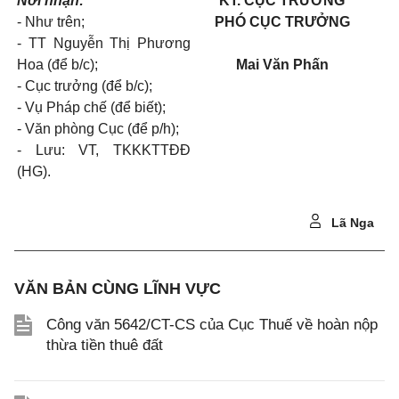
Nơi nhận:
KT. CỤC TRƯỞNG
- Như trên;
PHÓ CỤC TRƯỞNG
- TT Nguyễn Thị Phương
Hoa (để b/c);
Mai Văn Phấn
- Cục trưởng (để b/c);
- Vụ Pháp chế (để biết);
- Văn phòng Cục (để p/h);
- Lưu: VT, TKKKTTĐĐ
(HG).
Lã Nga
VĂN BẢN CÙNG LĨNH VỰC
Công văn 5642/CT-CS của Cục Thuế về hoàn nộp
thừa tiền thuê đất