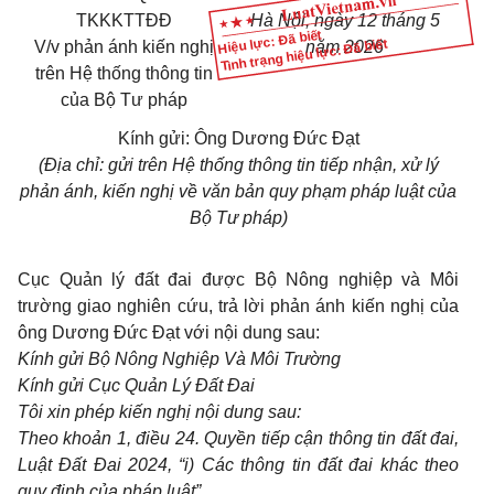
TKKKTTĐĐ
Hà Nội, ngày 12 tháng 5
Hiệu lực: Đã biết
Tình trạng hiệu lực: Đã biết
V/v phản ánh kiến nghị
năm 2026
trên Hệ thống thông tin
của Bộ Tư pháp
Kính gửi: Ông Dương Đức Đạt
(Địa chỉ: gửi trên Hệ thống thông tin tiếp nhận, xử lý
phản ánh, kiến nghị về văn bản quy phạm pháp luật của
Bộ Tư pháp)
Cục Quản lý đất đai được Bộ Nông nghiệp và Môi
trường giao nghiên cứu, trả lời phản ánh kiến nghị của
ông Dương Đức Đạt với nội dung sau:
Kính gửi Bộ Nông Nghiệp Và Môi Trường
Kính gửi Cục Quản Lý Đất Đai
Tôi xin phép kiến nghị nội dung sau:
Theo khoản 1, điều 24. Quyền tiếp cận thông tin đất đai,
Luật Đất Đai 2024, “i) Các thông tin đất đai khác theo
quy định của pháp luật”