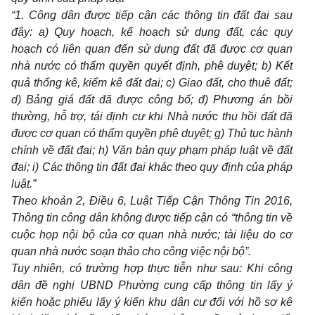
“1. Công dân được tiếp cận các thông tin đất đai sau
đây: a) Quy hoạch, kế hoạch sử dụng đất, các quy
hoạch có liên quan đến sử dụng đất đã được cơ quan
nhà nước có thẩm quyền quyết định, phê duyệt; b) Kết
quả thống kê, kiểm kê đất đai; c) Giao đất, cho thuê đất;
d) Bảng giá đất đã được công bố; đ) Phương án bồi
thường, hỗ trợ, tái định cư khi Nhà nước thu hồi đất đã
được cơ quan có thẩm quyền phê duyệt; g) Thủ tục hành
chính về đất đai; h) Văn bản quy phạm pháp luật về đất
đai; i) Các thông tin đất đai khác theo quy định của pháp
luật.”
Theo khoản 2, Điều 6, Luật Tiếp Cận Thông Tin 2016,
Thông tin công dân không được tiếp cận có “thông tin về
cuộc họp nội bộ của cơ quan nhà nước; tài liệu do cơ
quan nhà nước soạn thảo cho công việc nội bộ”.
Tuy nhiên, có trường hợp thực tiễn như sau: Khi công
dân đề nghị UBND Phường cung cấp thông tin lấy ý
kiến hoặc phiếu lấy ý kiến khu dân cư đối với hồ sơ kê