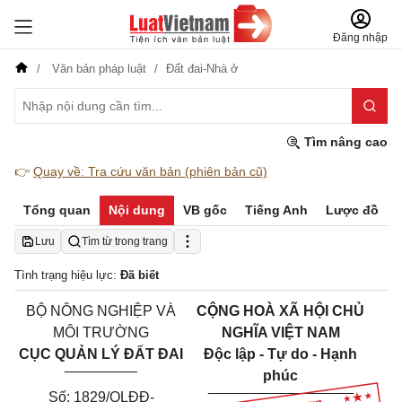
Đăng nhập
Văn bản pháp luật
Đất đai-Nhà ở
Tìm nâng cao
👉
Quay về: Tra cứu văn bản (phiên bản cũ)
Tổng quan
Nội dung
VB gốc
Tiếng Anh
Lược đồ
Lưu
Tìm từ trong trang
Tình trạng hiệu lực:
Đã biết
BỘ NÔNG NGHIỆP VÀ
CỘNG HOÀ XÃ HỘI CHỦ
MÔI TRƯỜNG
NGHĨA VIỆT NAM
CỤC QUẢN LÝ ĐẤT ĐAI
Độc lập - Tự do - Hạnh
_________
phúc
__________________
Số: 1829/QLĐĐ-