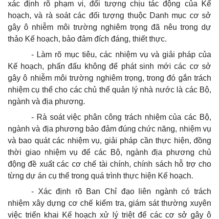
xác đ
ị
nh r
õ
phạm vi, đối tượng chịu tác động của K
ế
hoạch, và rà soát các đối tượng thuộc Danh mục cơ sở
gây ô nhiễm môi trường nghiêm trọng đã nêu
tr
ong dự
thảo Kế hoạch, bảo đảm đích đáng, thiết thực.
-
Làm rõ mục tiêu, các nhiệm vụ và giải pháp của
Kế hoạch, phấn đ
ấ
u không để phát sinh mới các cơ sở
gây ô nhiễm môi trường nghiêm trọng, trong đó gắn trách
nhiệm cụ thể cho các chủ thể quản lý nhà nước là các Bộ,
ngành và địa phương.
-
Rà soát việc phân công trách nhiệm của các Bộ,
ngành và địa phương bảo đ
ả
m đúng chức năng, nhiệm vụ
và bao quát các nhiệm vụ, giải pháp c
ầ
n thực hiện, đồng
thời giao nhiệm vụ để các Bộ, ngành địa phương chủ
động đề xuất các cơ chế tài chính, chính sách hỗ
tr
ợ cho
từng dự án cụ thể
tr
ong quá tr
ì
nh thực hiện Kế hoạch.
-
Xác định rõ Ban Chỉ đạo liên ngành có trách
nhiệm xây dựng cơ chế kiểm tra, giám sát thường xuyên
việc triển khai Kế hoạch xử lý triệt để các cơ sở gây ô