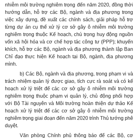
nhiễm môi trường nghiêm trọng đến năm 2020, đồng thời
hư
ớ
ng dẫn, hỗ trợ các Bộ, ngành và địa phương trong
việc xây dựng, đề xuất các chính sách, giải pháp hỗ trợ
từng dự án cụ thể xử lý cơ sở gây ô nhiễm môi trư
ờ
ng
nghiêm trọng thuộc Kế hoạch, chú
tr
ọng huy động nguồn
vốn xã hội hóa và cơ chế hợp tác công tư (PPP); khuyến
khích, hỗ trợ các Bộ, ngành và địa phương thành lập Ban
Chỉ đạo thực hiện Kế hoạch tại Bộ, ngành, địa phương
mình.
b)
Các Bộ, ngành và địa phương, trong phạm vi và
trách nhiệm quản lý được giao, tích cực rà soát và có kế
hoạch xử lý triệt để các cơ sở gây ô nhiễm môi trường
nghiêm trọng thuộc phạm vi quản lý, chủ động phối hợp
với Bộ Tài nguyên v
à
Môi trường hoàn thiện dự thảo Kế
hoạch xử
l
ý triệt để các cơ sở gây ô nhiễm môi trường
nghiêm trọng giai đoạn đến năm 2020 trình Thủ tướng phê
duyệt.
Văn phòng Chính phủ thông báo để các Bộ, cơ