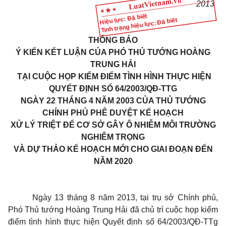
2013
Hiệu lực: Đã biết
Tình trạng hiệu lực: Đã biết
THÔNG BÁO
Ý KIẾN KẾT LUẬN CỦA PHÓ THỦ TƯỚNG HOÀNG
TRUNG HẢI
TẠI CUỘC HỌP KIỂM ĐIỂM TÌNH HÌNH THỰC HIỆN
QUYẾT ĐỊNH SỐ 64/2003/QĐ-TTG
NGÀY 22 THÁNG 4 NĂM 2003 CỦA THỦ TƯỚNG
CHÍNH PHỦ PHÊ DUYỆT KẾ HOẠCH
XỬ LÝ TRIỆT ĐỂ CƠ SỞ GÂY Ô NHIỄM MÔI TRƯỜNG
NGHIÊM TRỌNG
VÀ DỰ THẢO KẾ HOẠCH MỚI CHO GIAI ĐOẠN ĐẾN
NĂM 2020
Ngày 13 tháng 8 năm 2013, tại trụ sở Chính phủ,
Phó Thủ tướng Hoàng Trung Hải đã chủ trì cuộc họp kiểm
điểm tình hình thực hiện Quyết định số 64/2003/QĐ-TTg