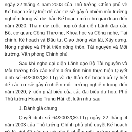
ngày 22 tháng 4 n
ă
m 2003 của Thủ tướng Chính phủ về
K
ế
hoạch xử lý triệt đ
ể
các cơ sở gây ô nhiễm môi trường
nghiêm trọng và dự thảo K
ế
hoạch mới cho giai đoạn đến
năm 2020. Tham dự cuộc họp có đại diện Lãnh đạo các
Bộ, cơ quan; Công Thương, Khoa học và Công nghệ, Tài
chính, Kế hoạch và Đầu tư, Giao thông vận tải, Xây dựng,
Nông nghiệp và Phát triển nông thôn, Tài nguyên và Môi
trường, Văn phòng Chính phủ.
Sau khi nghe đại diện Lãnh đạo Bộ Tài nguyên và
Môi trường báo cáo kiểm điểm tình hình thực hiện Quyết
định số 64/2003/QĐ-TTg và dự thảo Kế hoạch xử lý triệt
để các cơ sở gây ô nhiễm môi trường nghiêm
tr
ọng đến
năm 2020; ý kiến phát biểu của các đại biểu dự họp, Phó
Thủ tướng Hoàng Trung Hải kết luận như sau:
1.
Đánh giá chung
Quyết định số 64/2003/QĐ-TTg ngày 22 tháng 4
năm 2003 của Thủ tướng Chính phủ phê duyệt Kế hoạch
xử lý triệt để các cơ sở gây ô nhiễm môi trường nghiêm