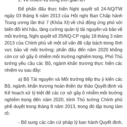
Đ
ể
phấn đấu thực hiện Nghị quyết số 24-NQ/TW
ngày 03 tháng 6 năm 2013 của Hội nghị Ban Chấp hành
Trung ương lần thứ 7 (Khóa XI) về chủ động ứng phó với
biến đổi khí hậu, tăng cường quản lý tài nguyên và bảo vệ
môi trường, Nghị quyết số 35/NQ-CP ngày 18 tháng 3 năm
2013 của Chính phủ về một số vấn đề cấp bách trong lĩnh
vực bảo vệ môi trường; phấn đấu đến năm 2020 không
còn cơ sở gây ô nhiễm môi trường nghiêm trọng, Phó Thủ
tướng yêu cầu các Bộ, ngành khẩn trương thực hiện các
nhiệm vụ sau đây:
a)
Bộ Tài nguyên và Môi trường tiếp thu ý k
i
ến các
Bộ, ngành, khẩn trương hoàn thiện dự thảo Quyết định và
K
ế
hoạch xử lý triệt để các cơ sở gây ô nhiễm môi trường
nghiêm trọng đến năm 2020, trình Thủ tướng Chính phủ
phê duyệt trong tháng 8 năm 2013, trong đó tập trung làm
rõ:
-
Bổ sung các căn cứ pháp
l
ý ban hành Quyết định,