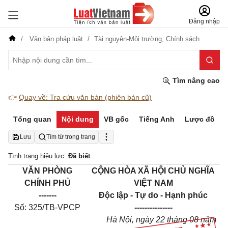
Đăng nhập
Văn bản pháp luật
Tài nguyên-Môi trường,
Chính sách
Tìm nâng cao
👉
Quay về: Tra cứu văn bản (phiên bản cũ)
Tổng quan
Nội dung
VB gốc
Tiếng Anh
Lược đồ
Lưu
Tìm từ trong trang
Tình trạng hiệu lực:
Đã biết
VĂN PHÒNG
CỘNG HÒA XÃ HỘI CHỦ NGHĨA
CHÍNH PHỦ
VIỆT NAM
-------
Độc lập - Tự do - Hạnh phúc
Số:
325/TB-VPCP
---------------
Hà Nội, ngày
22
tháng
08
năm