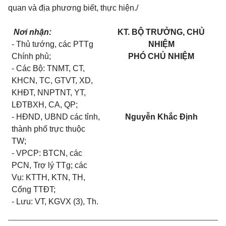
quan và địa phương biết, thực hiện./
Nơi nhận:
KT. BỘ TRƯỞNG, CHỦ
-
Thủ tư
ớ
ng, các PTTg
NHIỆM
Chính phủ;
PHÓ CHỦ NHIỆM
-
Các Bộ: TNMT, CT,
KHCN, TC, GTVT, XD,
KHĐT, NNPTNT, YT,
LĐTBXH, CA, QP;
-
HĐND, UBND các t
ỉ
nh,
Nguyễn Khắc Định
thành phố trực thuộc
TW;
-
VPCP: BTCN, các
PCN, Trợ lý TTg; các
Vụ: KTTH, KTN, TH
,
C
ổng TTĐT;
-
Lưu: VT, KGVX (3), Th.