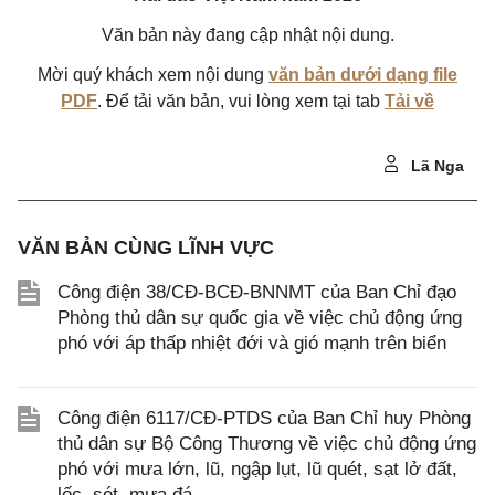
Văn bản này đang cập nhật nội dung.
Mời quý khách xem nội dung
văn bản dưới dạng file
PDF
. Để tải văn bản, vui lòng xem tại tab
Tải về
Lã Nga
VĂN BẢN CÙNG LĨNH VỰC
Công điện 38/CĐ-BCĐ-BNNMT của Ban Chỉ đạo
Phòng thủ dân sự quốc gia về việc chủ động ứng
phó với áp thấp nhiệt đới và gió mạnh trên biển
Công điện 6117/CĐ-PTDS của Ban Chỉ huy Phòng
thủ dân sự Bộ Công Thương về việc chủ động ứng
phó với mưa lớn, lũ, ngập lụt, lũ quét, sạt lở đất,
lốc, sét, mưa đá