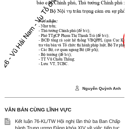
x
báo 
cá
o Ch
ính p
hủ,
 T
hủ t
ướn
g C
hí
nh 
phủ
Bộ Nội vụ trân trọn
g cảm ơn sự
phối 
Nơi
 nhậ
n:
- 
Nh
ư tr
ên;
- 
Thủ 
tướn
g
 Ch
ính
 ph
ủ (
để 
b/c)
;
- 
Phó
 TTg
CP P
hạm
 Th
ị Th
an
h Tr
à (đ
ể b/c
);
-
BCĐ
tổng
rà 
soá
t 
hệ 
thốn
g 
VBQ
PPL
(qua 
Cục 
Kiể
tra 
v
ăn 
bản 
v
à Tổ
 ch
ức t
hi 
hà
nh 
phá
p lu
ật,
 Bộ
 Tư 
phá
p)
- 
Các
 B
ộ, 
cơ q
uan
 ng
ang
 B
ộ (đ
ể p
/h);
- 
/c
);
Bộ
 trư
ởng
 (đ
ể b
- 
TT 
; 
Vũ
 C
hiế
n Th
ắng
- 
Lưu
: VT,
TCB
C.
Nguyễn Quỳnh Anh
VĂN BẢN CÙNG LĨNH VỰC
Kết luận 76-KL/TW Hội nghị lần thứ ba Ban Chấp
hành Trung ương Đảng khóa XIV về việc tiếp tục