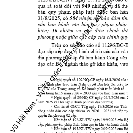
949
qua
rà 
so
át 
đối 
vớ
i
nh
iệm 
v
ụ 
đã
đ
ược
bản
quy 
phạ
m 
ph
áp 
lu
ật
đượ
c 
ban
hành 
31/
8/20
25, 
có
584
n
hiệ
m 
vụ 
bả
o 
đả
m 
tính
cần
ba
n 
hành 
văn 
bản
qu
y 
phạ
m 
p
háp
lu
10 
;  
hiện
nhi
ệm  vụ
  cầ
n  đ
iều
  chỉnh
  th
ẩm
phư
ơng h
oặc
 giữa
 cá
c cấ
p củ
a
 chính
 qu
yề
-
BN
T
rê
n 
cơ
sở
Bá
o 
cá
o 
số
112
96/
B
C
đạ
o sắ
p xế
p đơ
n v
ị h
à
nh
 ch
ín
h cá
c c
ấ
p và
xâ
đị
a
phư
ơn
g 
02 
cấ
p 
đã 
ba
n 
hà
nh
Côn
g 
vă
n 
số
đạ
o
cá
c 
Bộ,
ng
àn
h 
thá
o 
gỡ 
khó
kh
ăn
,
vư
ớn
g
1
-
Nghị
quyết
số 
109/
NQ
CP ngày 16/4/
2026 của 
Ch
củ
a 
Chính
phủ 
thực
hiệ
n 
Nghị 
quyết 
Đại 
hội 
đại 
biểu 
toàn 
- 
KL/
TW 
của
Trung
ương
về 
Kế 
hoạch
phát 
triển
kinh
tế 
xã 
công
 t
rung
 hạn
 5 năm
 20
26 –
2
030 g
ắn
 với
 thự
c hiện
 mụ
c ti
êu
2
-
Ngh
ị 
quyết 
số 
89/NQ
C
P 
ngày
05/
4/2026
của
Chí
. 
năm
 202
6 và
 Hội
 nghị
 Chí
nh 
phủ v
ới 
địa 
phương
3
-
Chỉ 
thị 
số 
08/CT
TTg
ngày
17/3/
2026 
của
T
hủ
tư
đồn
g 
nh
ân 
dân 
các 
cấp 
nhiệm 
kỳ
2026 
–
2031 
và 
tiế
p 
tục 
n
. 
quy
ền 
địa p
hương
 02 
cấp
4
-
Kết
luận số 192
KL
/TW ngày 19/9/
2025 của
Bộ 
C
cấp
, ph
ân q
uyền
, ph
ân đ
ịnh th
ẩm quyề
n kh
i v
ận h
ành ch
ính
 q
5
-
Kết
lu
ận số 195
KL/
TW ngày 26/9/
2025 của
Bộ C