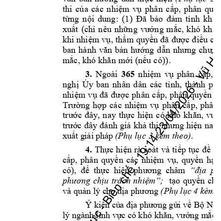
026 - Vũ Hải Nam - Vụ Tổ chức - Biên chế - 19:14 23/04/2026 - Vũ Hải
thi
củ
a 
các
nhiệ
m 
vụ
ph
ân 
c
ấp,
phân
quy
: 
(1
) 
từn
g 
nội
dung
Đã 
b
ảo 
đả
m 
t
í
nh 
k
hả 
xuất
(
chỉ
nêu
nhữn
g
vướn
g 
mắc
, 
k
hó
kh
ăn
khi
 nhi
ệm v
ụ,
 thẩ
m qu
yền
 đã
 đượ
c 
đi
ều 
ch
ban
hàn
h 
vă
n 
bản
hướ
ng 
dẫ
n 
nh
ưng
ch
ưa 
)
. 
mắc, k
hó
 khăn
 mới
 (
nếu
 có)
3.
365 
Ngoài
n
hiệ
m 
vụ 
ph
ân 
cấ
p, 
ngh
ị 
Ủy 
b
an
nhâ
n 
dâ
n 
các 
tỉ
nh,
thàn
h 
ph
nhi
ệm 
vụ
đã 
được
p
hân
c
ấp,
p
hân
q
uyền
tạ
Trườ
ng 
h
ợp
cá
c 
nhi
ệm 
vụ
phân
cấp
, 
phâ
n 
tr
ước 
đây, 
n
ay 
th
ực 
hiện
c
ó 
k
hó 
kh
ăn, 
vướ
trư
ớc 
đây
đánh
giá 
khả 
thi 
nhưng
hiệ
n 
nay 
. 
xuất
 g
iải
 phá
p
(Phụ
 lụ
c 3
 kèm
 the
o)
4.
Thực 
hiện 
rà 
s
oát 
và 
tiếp 
tục 
đề 
xu
cấp, 
phân 
quyền 
các 
nhiệm 
vụ, 
quyền 
hạn
có)
,  để 
thực  hiệ
n  phương 
châm
“địa 
ph
phương
chịu 
trách 
nhiệm”; 
tạo 
quyền 
chủ
4 kèm 
t
và quản lý c
ho địa phương
(Phụ lục 
Ý kiến
củ
a địa phư
ơn
g gửi về Bộ Nộ
i
lý ngà
nh lĩnh vực
 có khó 
khă
n, vướ
ng m
ắc)