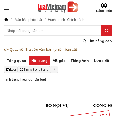
Đăng nhập
Văn bản pháp luật
Hành chính,
Chính sách
Tìm nâng cao
👉
Quay về: Tra cứu văn bản (phiên bản cũ)
Tổng quan
Nội dung
VB gốc
Tiếng Anh
Lược đồ
Lưu
Tìm từ trong trang
Tình trạng hiệu lực:
Đã biết
BỘ NỘI VỤ
CỘNG HÒA
Đ