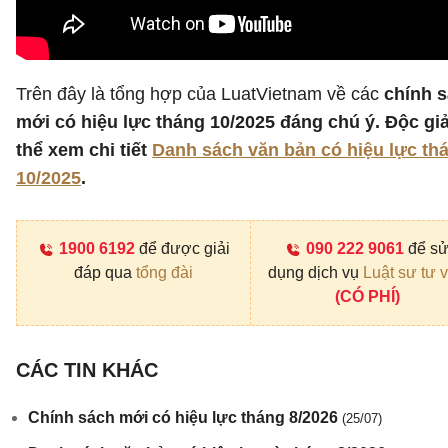
Trên đây là tổng hợp của LuatVietnam về các
chính 
mới có hiệu lực tháng 10/2025 đáng chú ý. Độc gi
thể xem chi tiết
Danh sách văn bản có hiệu lực th
10/2025
.
1900 6192
để được giải
090 222 9061
để s
đáp qua
tổng đài
dụng dịch vụ
Luật sư tư 
(CÓ PHÍ)
CÁC TIN KHÁC
Chính sách mới có hiệu lực tháng 8/2026
(25/07)