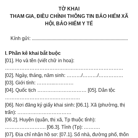
TỜ KHAI
THAM GIA, ĐIỀU CHỈNH THÔNG TIN BẢO HIỂM XÃ
HỘI, BẢO HIỂM Y TẾ
Kính gửi: ..............................................................................
I. Phần kê khai bắt buộc
[01]. Họ và tên (viết chữ in hoa):
………………………………………………………………
[02]. Ngày, tháng, năm sinh: ………/………/……………
[03]. Giới tính: ………..…………
[04]. Quốc tịch ………………………… [05]. Dân tộc
………………………….……………
[06]. Nơi đăng ký giấy khai sinh: [06.1]. Xã (phường, thị
trấn): ……………………………
[06.2]. Huyện (quận, thị xã, Tp thuộc tỉnh):
……………………. [06.3]. Tỉnh (Tp): ……….
[07]. Địa chỉ nhận hồ sơ: [07.1]. Số nhà, đường phố, thôn