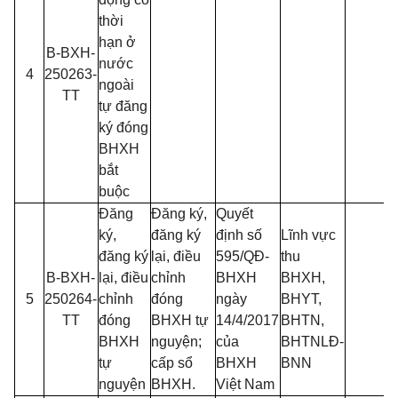
thời
hạn ở
B-BXH-
nước
4
250263-
ngoài
TT
tự đăng
ký đóng
BHXH
bắt
buộc
Đăng
Đăng ký,
Quyết
ký,
đăng ký
định số
Lĩnh vực
đăng ký
lại, điều
595/QĐ-
thu
B-BXH-
lại, điều
chỉnh
BHXH
BHXH,
5
250264-
chỉnh
đóng
ngày
BHYT,
TT
đóng
BHXH tự
14/4/2017
BHTN,
BHXH
nguyện;
của
BHTNLĐ-
tự
cấp sổ
BHXH
BNN
nguyện
BHXH.
Việt Nam