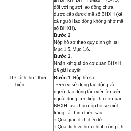
tin BHXH, BHYT (Mẫu TK1-TS)
đối với người lao động chưa
được cấp được mã số BHXH (kể
cả người lao động không nhớ mã
số BHXH).
Bước 2
.
Nộp hồ sơ theo quy định ghi tại
Mục 1.5, Mục 1.6.
Bước 3.
Nhận kết quả do cơ quan BHXH
đã giải quyết.
1.10
Cách thức thực
Bước 1.
Nộp hồ sơ
hiện
- Đơn vị sử dụng lao động và
người lao động làm việc ở nước
ngoài đóng trực tiếp cho cơ quan
BHXH lựa chọn nộp hồ sơ một
trong các hình thức sau:
+ Qua giao dịch điện tử;
+ Qua dịch vụ bưu chính công ích;