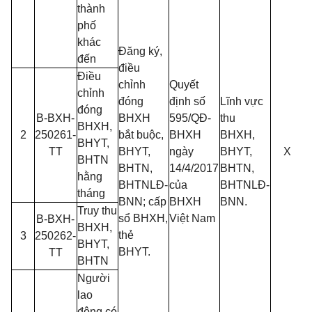
thành
phố
khác
Đăng ký,
đến
điều
Điều
chỉnh
Quyết
chỉnh
đóng
định số
Lĩnh vực
đóng
B-BXH-
BHXH
595/QĐ-
thu
BHXH,
2
250261-
bắt buộc,
BHXH
BHXH,
BHYT,
TT
BHYT,
ngày
BHYT,
X
BHTN
BHTN,
14/4/2017
BHTN,
hằng
BHTNLĐ-
của
BHTNLĐ-
tháng
BNN; cấp
BHXH
BNN.
Truy thu
sổ BHXH,
Việt Nam
B-BXH-
BHXH,
thẻ
3
250262-
BHYT,
BHYT.
TT
BHTN
Người
lao
động có