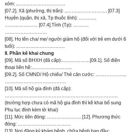
xóm: .…….……………………
[07.2]. Xã (phường, thị trấn): ..…….………………. [07.3]
Huyện (quận, thị xã, Tp thuộc tỉnh): .………..
………………… [07.4].Tỉnh (Tp): ……….
………………………
[08]. Họ tên cha/ mẹ/ người giám hộ (đối với trẻ em dưới 6
tuổi): ………………………….
II. Phần kê khai chung
[09]. Mã số BHXH (đã cấp):………………[09.1]. Số điện
thoại liên hệ:……………………..
[09.2]. Số CMND/ Hộ chiếu/ Thẻ căn cước: ………………..
…………………………………
[10]. Mã số hộ gia đình (đã cấp):
………………………………………………………………
(trường hợp chưa có mã hộ gia đình thì kê khai bổ sung
Phụ lục đính kèm tờ khai)
[11]. Mức tiền đóng: …………….…… [12]. Phương thức
đóng: ………….…………………
[13]. Nơi đăng ký khám bệnh, chữa bệnh ban đầu: