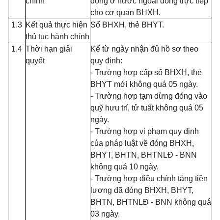
chính
động ở nước ngoài đóng trực tiếp
cho cơ quan BHXH.
1.3
Kết quả thực hiện
Sổ BHXH, thẻ BHYT.
thủ tục hành chính
1.4
Thời hạn giải
Kể từ ngày nhận đủ hồ sơ theo
quyết
quy định:
- Trường hợp cấp sổ BHXH, thẻ
BHYT mới không quá 05 ngày.
- Trường hợp tạm dừng đóng vào
quỹ hưu trí, tử tuất không quá 05
ngày.
- Trường hợp vi phạm quy định
của pháp luật về đóng BHXH,
BHYT, BHTN, BHTNLĐ - BNN
không quá 10 ngày.
- Trường hợp điều chỉnh tăng tiền
lương đã đóng BHXH, BHYT,
BHTN, BHTNLĐ - BNN không quá
03 ngày.