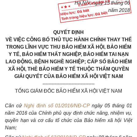
Hà Nội, ngày 15 tháng 06
năm 2018
Hiệu lực: Đã biết
Tình trạng hiệu lực: Đã biết
QUYẾT ĐỊNH
VỀ VIỆC CÔNG BỐ THỦ TỤC HÀNH CHÍNH THAY THẾ
TRONG LĨNH VỰC THU BẢO HIỂM XÃ HỘI, BẢO HIỂM
Y TẾ, BẢO HIỂM THẤT NGHIỆP, BẢO HIỂM TAI NẠN
LAO ĐỘNG, BỆNH NGHỀ NGHIỆP; CẤP SỔ BẢO HIỂM
XÃ HỘI, THẺ BẢO HIỂM Y TẾ THUỘC THẨM QUYỀN
GIẢI QUYẾT CỦA BẢO HIỂM XÃ HỘI VIỆT NAM
----------------------------------
TỔNG GIÁM ĐỐC BẢO HIỂM XÃ HỘI VIỆT NAM
Căn cứ
Nghị định số 01/2016/NĐ-CP
ngày 05 tháng 01
năm 2016 của Chính phủ quy định chức năng, nhiệm vụ,
quyền hạn và cơ cấu tổ chức của Bảo hiểm xã hội Việt
Nam;