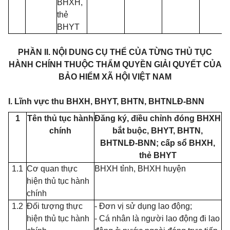
BHXH,
thẻ
BHYT
PHẦN II. NỘI DUNG CỤ THỂ CỦA TỪNG THỦ TỤC
HÀNH CHÍNH THUỘC THẨM QUYỀN GIẢI QUYẾT CỦA
BẢO HIỂM XÃ HỘI VIỆT NAM
I. Lĩnh vực thu BHXH, BHYT, BHTN, BHTNLĐ-BNN
1
Tên thủ tục hành
Đăng ký, điều chỉnh đóng BHXH
chính
bắt buộc, BHYT, BHTN,
BHTNLĐ-BNN; cấp sổ BHXH,
thẻ BHYT
1.1
Cơ quan thực
BHXH tỉnh, BHXH huyện
hiện thủ tục hành
chính
1.2
Đối tượng thực
- Đơn vị sử dụng lao động;
hiện thủ tục hành
- Cá nhân là người lao động đi lao