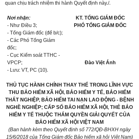
quan chịu trách nhiệm thi hành Quyết định này./.
Nơi nhận:
KT. TỔNG GIÁM ĐỐC
- Như Điều 3;
PHÓ TỔNG GIÁM ĐỐC
- Tổng Giám đốc (để b/c);
- Các Phó Tổng Giám
đốc;
- Cục Kiểm soát TTHC -
VPCP;
Đào Việt Ánh
- Lưu: VT, PC (10).
THỦ TỤC HÀNH CHÍNH THAY THẾ TRONG LĨNH VỰC
THU BẢO HIỂM XÃ HỘI, BẢO HIỂM Y TẾ, BẢO HIỂM
THẤT NGHIỆP, BẢO HIỂM TAI NẠN LAO ĐỘNG - BỆNH
NGHỀ NGHIỆP; CẤP SỔ BẢO HIỂM XÃ HỘI, THẺ BẢO
HIỂM Y TẾ THUỘC THẨM QUYỀN GIẢI QUYẾT CỦA
BẢO HIỂM XÃ HỘI VIỆT NAM
(Ban hành kèm theo Quyết định số 772/QĐ-BHXH ngày
15/6/2018 của Tổng Giám đốc Bảo hiểm xã hội Việt Nam)