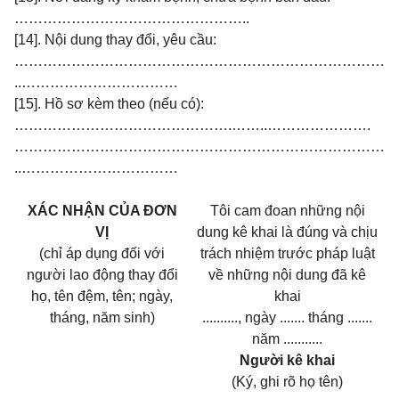
…………………………………………..
[14]. Nội dung thay đổi, yêu cầu:
……………………………………………………………………
..……………………………
[15]. Hồ sơ kèm theo (nếu có):
……………………………………….……..………………….
……………………………………………………………………
..……………………………
XÁC NHẬN CỦA ĐƠN
Tôi cam đoan những nội
VỊ
dung kê khai là đúng và chịu
(chỉ áp dụng đối với
trách nhiệm trước pháp luật
người lao động thay đổi
về những nội dung đã kê
họ, tên đệm, tên; ngày,
khai
tháng, năm sinh)
.........., ngày ....... tháng .......
năm ...........
Người kê khai
(Ký, ghi rõ họ tên)