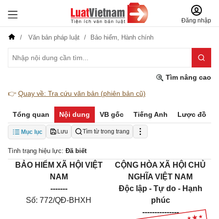
Đăng nhập
Văn bản pháp luật
Bảo hiểm,
Hành chính
Tìm nâng cao
👉
Quay về: Tra cứu văn bản (phiên bản cũ)
Tổng quan
Nội dung
VB gốc
Tiếng Anh
Lược đồ
Lưu
Tìm từ trong trang
Mục lục
Tình trạng hiệu lực:
Đã biết
BẢO HIỂM XÃ HỘI VIỆT
CỘNG HÒA XÃ HỘI CHỦ
NAM
NGHĨA VIỆT NAM
-------
Độc lập - Tự do - Hạnh
Số: 772/QĐ-BHXH
phúc
---------------