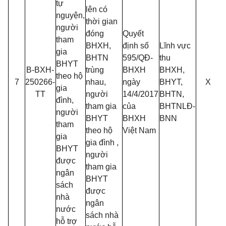
tự
lên có
nguyện,
thời gian
người
đóng
Quyết
tham
BHXH,
định số
Lĩnh vực
gia
BHTN
595/QĐ-
thu
BHYT
B-BXH-
trùng
BHXH
BHXH,
theo hộ
7
250266-
nhau,
ngày
BHYT,
X
gia
TT
người
14/4/2017
BHTN,
đình,
tham gia
của
BHTNLĐ-
người
BHYT
BHXH
BNN
tham
theo hộ
Việt Nam
gia
gia đình ,
BHYT
người
được
tham gia
ngân
BHYT
sách
được
nhà
ngân
nước
sách nhà
hỗ trợ