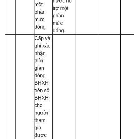
nước hỗ
một
trợ một
phần
phần
mức
mức
đóng
đóng.
Cấp và
ghi xác
nhận
thời
gian
đóng
BHXH
trên sổ
BHXH
cho
người
tham
gia
được