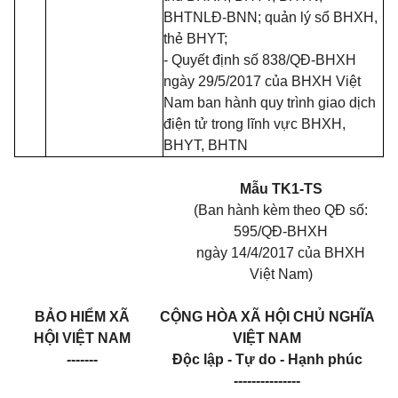
BHTNLĐ-BNN; quản lý sổ BHXH,
thẻ BHYT;
- Quyết định số 838/QĐ-BHXH
ngày 29/5/2017 của BHXH Việt
Nam ban hành quy trình giao dịch
điện tử trong lĩnh vực BHXH,
BHYT, BHTN
Mẫu TK1-TS
(Ban hành kèm theo QĐ số:
595/QĐ-BHXH
ngày 14/4/2017 của BHXH
Việt Nam)
BẢO HIỂM XÃ
CỘNG HÒA XÃ HỘI CHỦ NGHĨA
HỘI VIỆT NAM
VIỆT NAM
-------
Độc lập - Tự do - Hạnh phúc
---------------