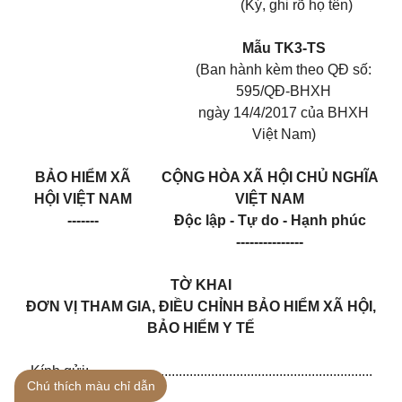
(Ký, ghi rõ họ tên)
Mẫu TK3-TS
(Ban hành kèm theo QĐ số:
595/QĐ-BHXH
ngày 14/4/2017 của BHXH
Việt Nam)
BẢO HIỂM XÃ
CỘNG HÒA XÃ HỘI CHỦ NGHĨA
HỘI VIỆT NAM
VIỆT NAM
-------
Độc lập - Tự do - Hạnh phúc
---------------
TỜ KHAI
ĐƠN VỊ THAM GIA, ĐIỀU CHỈNH BẢO HIỂM XÃ HỘI,
BẢO HIỂM Y TẾ
Kính gửi: ..............................................................................
Chú thích màu chỉ dẫn