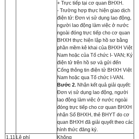
+ Trực tiếp tại cơ quan BHXH.
- Trường hợp thực hiện giao dịch
điện tử: Đơn vị sử dụng lao động,
người lao động làm việc ở nước
ngoài đóng trực tiếp cho cơ quan
BHXH thực hiện lập hồ sơ bằng
phần mềm kê khai của BHXH Việt
Nam hoặc của Tổ chức I- VAN; Ký
điện tử trên hồ sơ và gửi đến
Cổng thông tin điện tử BHXH Việt
Nam hoặc qua Tổ chức I-VAN.
Bước 2.
Nhận kết quả giải quyết:
Đơn vị sử dụng lao động, người
lao động làm việc ở nước ngoài
đóng trực tiếp cho cơ quan BHXH
nhận Sổ BHXH, thẻ BHYT do cơ
quan BHXH đã giải quyết theo các
hình thức đăng ký.
1.11
Lệ phí
Không