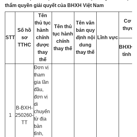
thẩm quyền giải quyết của BHXH Việt Nam
Tên
Cơ q
thủ tục
Tên văn
Tên thủ
thực 
Số hồ
hành
bản quy
tục hành
STT
sơ
chính
định nội
Lĩnh vực
chính
TTHC
được
dung
BHXH
thay thế
thay
thay thế
tỉnh
h
thế
Đơn vị
tham
gia lần
đầu,
đơn vị
di
B-BXH-
chuyển
1
250260-
từ địa
TT
bàn
tỉnh,