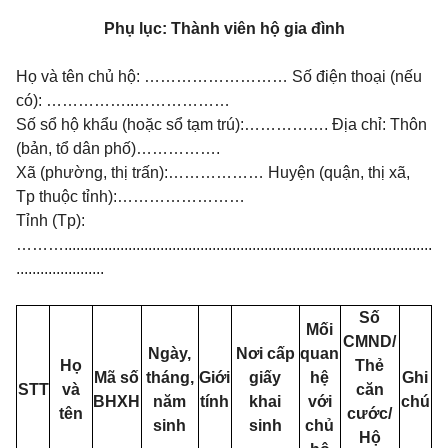
Phụ lục: Thành viên hộ gia đình
Họ và tên chủ hộ: ……………………… Số điện thoại (nếu
có): ……………..………………
Số sổ hộ khẩu (hoặc sổ tạm trú):……………. Địa chỉ: Thôn
(bản, tổ dân phố)…………….
Xã (phường, thị trấn):……………… Huyện (quận, thị xã,
Tp thuộc tỉnh):……………………
Tỉnh (Tp):
………............................................................................................
......................
Số
Mối
CMND/
Ngày,
Nơi cấp
quan
Họ
Thẻ
Mã số
tháng,
Giới
giấy
hệ
Ghi
STT
và
căn
BHXH
năm
tính
khai
với
chú
tên
cước/
sinh
sinh
chủ
Hộ