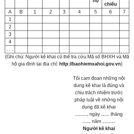
hộ
chiếu
A
B
1
2
3
4
5
6
7
1
2
3
4
. . .
(Ghi chú: Người kê khai có thể tra cứu Mã số BHXH và Mã
hộ gia đình tại địa chỉ:
http://baohiemxahoi.gov.vn
)
Tôi cam đoan những nội
dung kê khai là đúng và
chịu trách nhiệm trước
pháp luật về những nội
dung đã kê khai
.........., ngày ....... tháng
....... năm ...........
Người kê khai