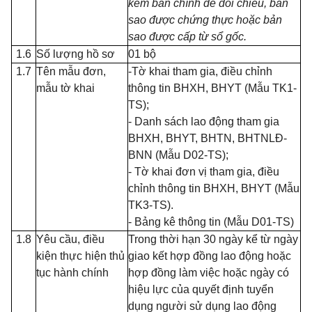
kèm bản chính để đối chiếu, bản
sao được chứng thực hoặc bản
sao được cấp từ sổ gốc.
1.6
Số lượng hồ sơ
01 bộ
1.7
Tên mẫu đơn,
-Tờ khai tham gia, điều chỉnh
mẫu tờ khai
thông tin BHXH, BHYT (Mẫu TK1-
TS);
- Danh sách lao động tham gia
BHXH, BHYT, BHTN, BHTNLĐ-
BNN (Mẫu D02-TS);
- Tờ khai đơn vị tham gia, điều
chỉnh thông tin BHXH, BHYT (Mẫu
TK3-TS).
- Bảng kê thông tin (Mẫu D01-TS)
1.8
Yêu cầu, điều
Trong thời hạn 30 ngày kể từ ngày
kiện thực hiện thủ
giao kết hợp đồng lao động hoặc
tục hành chính
hợp đồng làm việc hoặc ngày có
hiệu lực của quyết định tuyển
dụng người sử dụng lao động