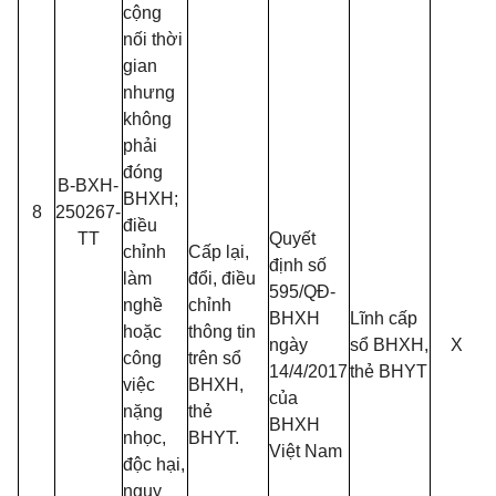
cộng
nối thời
gian
nhưng
không
phải
đóng
B-BXH-
BHXH;
8
250267-
điều
TT
Quyết
chỉnh
Cấp lại,
định số
làm
đổi, điều
595/QĐ-
nghề
chỉnh
BHXH
Lĩnh cấp
hoặc
thông tin
ngày
sổ BHXH,
X
công
trên sổ
14/4/2017
thẻ BHYT
việc
BHXH,
của
nặng
thẻ
BHXH
nhọc,
BHYT.
Việt Nam
độc hại,
nguy