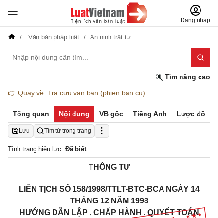
Đăng nhập
Văn bản pháp luật
An ninh trật tự
Tìm nâng cao
👉
Quay về: Tra cứu văn bản (phiên bản cũ)
Tổng quan
Nội dung
VB gốc
Tiếng Anh
Lược đồ
Lưu
Tìm từ trong trang
Tình trạng hiệu lực:
Đã biết
THÔNG TƯ
LIÊN TỊCH SỐ 158/1998/TTLT-BTC-BCA NGÀY 14
THÁNG 12 NĂM 1998
HƯỚNG DẪN LẬP , CHẤP HÀNH , QUYẾT TOÁN