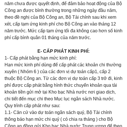
năm chưa được quyết định, để đảm bảo hoạt động của Bộ
Công an được bình thường trong những ngày đầu năm,
theo đề nghị của Bộ Công an, Bộ Tài chính sau khi xem
xét, cấp tạm ứng kinh phí cho Bộ Công an vào tháng 12
năm trước. Mức cấp tạm ứng tối đa không cao hơn số
kinh
phí cấp bình quân 01 tháng của năm trước.
E- CẤP PHÁT KINH PHÍ:
1- Cấp phát bằng hạn mức kinh phí:
Hạn mức kinh phí dùng để cấp phát các khoản chi thường
xuyên ( Nhóm 6 ) của các đơn vị dự toán cấp1, cấp 2
thuộc Bộ Công an. Từ các đơn vị dự toán cấp 3 trở đi, kinh
phí được cấp phát bằng hình thức chuyển khoản qua tài
khoản tiền gửi mở tại Kho bạc Nhà nước nơi giao dịch,
chi tiết đến mục chi theo Mục lục ngân sách Nhà nước.
Quy trình cấp phát như sau:
1.1- Căn cứ vào dự toán ngân sách quý, Bộ Tài chính
thông báo hạn mức chi quý ( có chia ra tháng ) cho Bộ
Công an đồng gửi Kho bạc Nhà nước Trung ương để theo