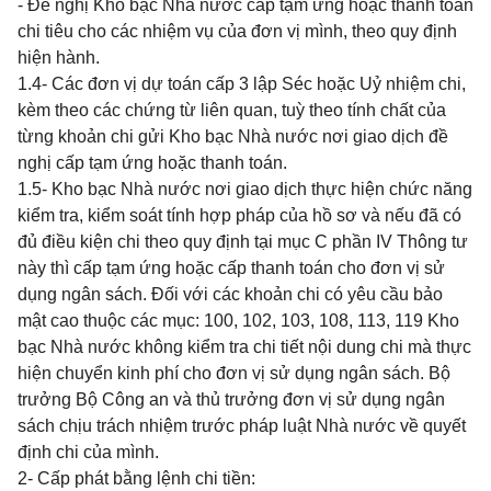
- Đề nghị Kho bạc Nhà nước cấp tạm ứng hoặc thanh toán
chi tiêu cho các nhiệm vụ của đơn vị mình, theo quy định
hiện hành.
1.4-
Các đơn vị dự toán cấp 3 lập Séc hoặc Uỷ nhiệm chi,
kèm theo các chứng từ liên quan, tuỳ theo tính chất của
từng khoản chi gửi Kho bạc Nhà nước nơi giao dịch đề
nghị cấp tạm ứng hoặc thanh toán.
1.5- Kho bạc Nhà nước nơi giao dịch thực hiện chức năng
kiểm tra, kiểm soát tính hợp pháp của hồ sơ và nếu đã có
đủ điều kiện chi theo quy định tại mục C phần IV Thông tư
này thì cấp tạm ứng hoặc cấp thanh toán cho đơn vị sử
dụng ngân sách. Đối với các khoản chi có yêu cầu bảo
mật cao thuộc các mục: 100, 102, 103, 108, 113, 119 Kho
bạc Nhà nước không kiểm tra chi tiết nội dung chi mà thực
hiện chuyển kinh phí cho đơn vị sử dụng ngân sách. Bộ
trưởng Bộ Công an và thủ trưởng đơn vị sử dụng ngân
sách chịu trách nhiệm trước pháp luật Nhà nước về quyết
định chi của mình.
2- Cấp phát bằng lệnh chi tiền: