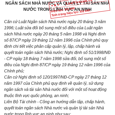
NGÂN SÁCH NHÀ NƯỚC VÀ QUẢN LÝ TÀI SẢN NHÀ
Hiệu lực: Đã biết
NƯỚC TRONG LĨNH VỰC AN NINH
Tình trạng hiệu lực: Đã biết
Căn cứ Luật Ngân sách Nhà nước ngày 20 tháng 3 năm
1996; Luật sửa đổi bổ sung một số điều của Luật ngân
sách Nhà nước ngày 20 tháng 5 năm 1998 và Nghị định
số 87/CP ngày 19 tháng 12 năm 1996 của Chính phủ quy
định chi tiết việc phân cấp quản lý, lập, chấp hành và
quyết toán ngân sách Nhà nước; Nghị định số 51/1998/NĐ
- CP ngày 18 tháng 7 năm 1998 sửa đổi, bổ sung một số
điều của Nghị định 87/CP ngày 19 tháng 12 năm 1996 của
Chính phủ;
Căn cứ Nghị định số 120/1997/NĐ-CP ngày 27 tháng 12
năm 1997 của Chính phủ quy định về quản lý, sử dụng
ngân sách và tài sản Nhà nước đối với một số hoạt động
thuộc lĩnh vực quốc phòng, an ninh;
Liên Bộ Tài chính - Công an hướng dẫn lập, chấp hành,
quyết toán ngân sách Nhà nước và quản lý tài sản Nhà
nước trong lĩnh vực an ninh
như sau: