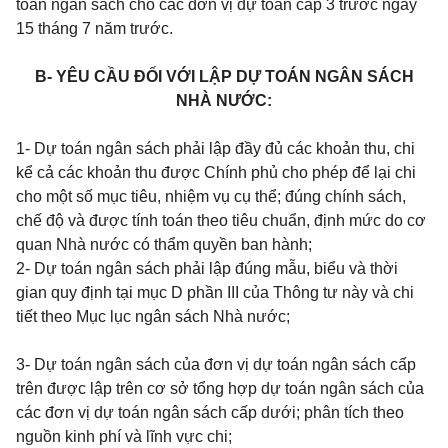
toán ngân sách cho các đơn vị dự toán cấp 3 trước ngày
15 tháng 7 năm trước.
B- YÊU CẦU ĐỐI VỚI LẬP DỰ TOÁN NGÂN SÁCH
NHÀ NƯỚC:
1- Dự toán ngân sách phải lập đầy đủ các khoản thu, chi
kể cả các khoản thu được Chính phủ cho phép để lại chi
cho một số mục tiêu, nhiệm vụ cụ thể; đúng chính sách,
chế độ và được tính toán theo tiêu chuẩn, định mức do cơ
quan Nhà nước có thẩm quyền ban hành;
2- Dự toán ngân sách phải lập đúng mẫu, biểu và thời
gian quy định tại
mục D phần III của Thông tư này và chi
tiết theo Mục lục ngân sách Nhà nước;
3- Dự toán ngân sách của đơn vị dự toán ngân sách cấp
trên được lập trên cơ sở tổng hợp dự toán ngân sách của
các đơn vị dự toán ngân sách cấp dưới; phân tích theo
nguồn kinh phí và lĩnh vực chi;