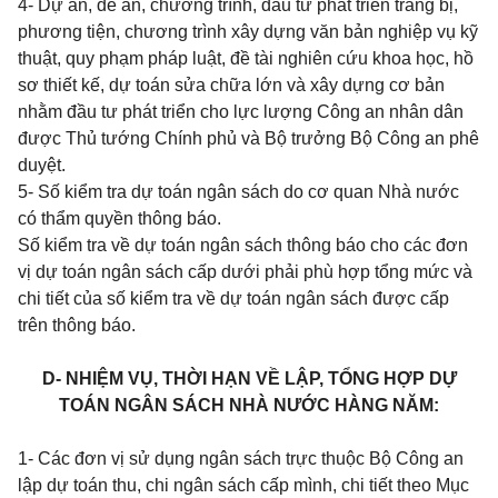
4- Dự án, đề án, chương trình, đầu tư phát triển trang bị,
phương tiện, chương trình xây dựng văn bản nghiệp vụ kỹ
thuật, quy phạm pháp luật, đề tài nghiên cứu khoa học, hồ
sơ thiết kế, dự toán sửa chữa lớn và xây dựng cơ bản
nhằm đầu tư phát triển cho lực lượng Công an nhân dân
được Thủ tướng Chính phủ và Bộ trưởng
Bộ Công an phê
duyệt.
5- Số kiểm tra dự toán ngân sách
do cơ quan Nhà nước
có thẩm quyền thông báo.
Số kiểm tra về dự toán ngân sách thông báo cho các đơn
vị dự toán ngân sách cấp dưới phải phù hợp tổng mức và
chi tiết của số kiểm tra về dự toán ngân sách được cấp
trên thông báo.
D- NHIỆM VỤ, THỜI HẠN VỀ LẬP, TỔNG HỢP DỰ
TOÁN NGÂN SÁCH NHÀ NƯỚC HÀNG NĂM:
1- Các đơn vị sử dụng ngân sách trực thuộc Bộ Công an
lập dự toán thu, chi ngân sách
cấp mình, chi tiết theo Mục