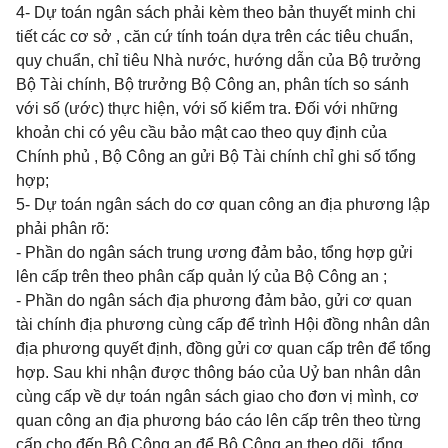
4- Dự toán ngân sách
phải kèm theo bản thuyết minh chi
tiết các cơ sở , căn cứ tính toán dựa trên các tiêu chuẩn,
quy chuẩn, chỉ tiêu Nhà nước, hướng dẫn của Bộ trưởng
Bộ Tài chính, Bộ trưởng Bộ Công an, phân tích so sánh
với số (ước) thực hiện, với số kiểm tra. Đối với những
khoản chi có yêu cầu bảo mật cao theo quy định của
Chính phủ , Bộ Công an
gửi Bộ Tài chính chỉ ghi số tổng
hợp;
5- Dự toán ngân sách do cơ quan công an địa phương lập
phải phân rõ:
- Phần do ngân sách trung ương đảm bảo, tổng hợp gửi
lên cấp trên theo phân cấp quản lý của Bộ Công an ;
- Phần do ngân sách địa phương đảm bảo, gửi cơ quan
tài chính địa phương cùng cấp để trình Hội đồng nhân dân
địa phương quyết định, đồng gửi cơ quan cấp trên để tổng
hợp. Sau khi nhận được thông báo của Uỷ ban nhân dân
cùng cấp về dự toán ngân sách giao cho đơn vị mình, cơ
quan công an địa phương báo cáo lên cấp trên theo từng
cấp cho đến Bộ Công an để Bộ Công an theo dõi, tổng