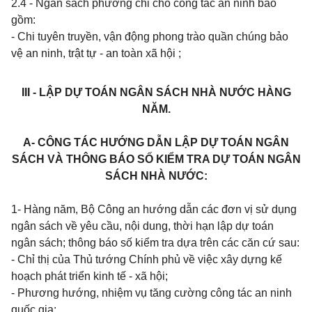
2.4 -
Ngân sách phường chi cho công tác an ninh bao
gồm:
- Chi tuyên truyền, vận động phong trào quần chúng bảo
vệ an ninh, trật tự - an toàn xã hội ;
III - LẬP DỰ
TOÁN
NGÂN SÁCH
NHÀ NƯỚC HÀNG
NĂM.
A- CÔNG TÁC HƯỚNG DẪN LẬP DỰ TOÁN NGÂN
SÁCH VÀ THÔNG BÁO SỐ KIỂM TRA DỰ TOÁN NGÂN
SÁCH NHÀ NƯỚC:
1- Hàng năm, Bộ Công an hướng dẫn các đơn vị sử dụng
ngân sách về yêu cầu, nội dung, thời hạn lập dự toán
ngân sách; thông báo số kiểm tra dựa trên
các căn cứ sau:
- Chỉ thị của Thủ tướng Chính phủ về việc xây dựng kế
hoạch phát triển kinh tế - xã hội;
- Phương hướng, nhiệm vụ tăng cường công tác an ninh
quốc gia;