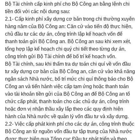
Bộ Tài chính cấp kinh phí cho Bộ Công an bằng lệnh chi
tiền đối với các nội dung sau:
2.1- Cấp kinh phí xây dựng cơ bản trong chi thường xuyên
hàng năm của Bộ Công an: Căn cứ vào tiến độ thực hiện,
chủ đầu tư các dự án, công trình lập kế hoạch vốn để
thanh toán gửi Bộ Công an. Bộ Công an sau khi xem xét,
tổng hợp lập kế hoạch chi quý chi tiết theo từng dự án,
công trình gửi Bộ Tài chính để bố trí kế hoạch vốn.
Bộ Tài chính, sau khi thẩm tra dự toán chi quí về vốn đầu
tư xây dựng cơ bản của Bộ Công an, căn cứ vào khả năng
ngân sách Nhà nước, bố trí mức chi quí thông báo cho Bộ
Công an và tiến hành việc cấp tạm ứng hoặc thanh toán
vào tài khoản tiền gửi của Bộ Công an để Bộ Công an tổ
chức cấp phát, thanh toán cho các chủ dự án, công trình
hoặc đơn vị nhận thầu xây lắp theo các quy định hiện
hành của Nhà nước về quản lý vốn đầu tư và xây dựng.
2.2- Việc cấp phát kinh phí cho các dự án, công trình thuộc
Bộ Công an từ nguồn vốn đầu tư tập trung của Nhà nước
được thực hiện qua Tổng cục Đầu tư
phát triển và theo