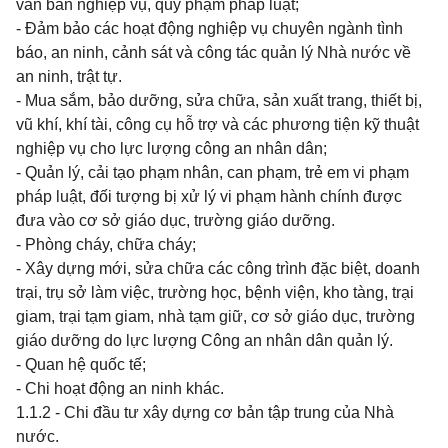
văn bản nghiệp vụ, quy phạm pháp luật;
- Đảm bảo các hoạt động nghiệp vụ chuyên ngành tình
báo, an ninh, cảnh sát và công tác quản lý Nhà nước về
an ninh, trật tự.
- Mua sắm, bảo dưỡng, sửa chữa, sản xuất trang, thiết bị,
vũ khí, khí tài, công cụ hỗ trợ và các phương tiện kỹ thuật
nghiệp vụ cho lực lượng công an nhân dân;
- Quản lý, cải tạo phạm nhân, can phạm, trẻ em vi phạm
pháp luật, đối tượng bị xử lý
vi phạm hành chính được
đưa vào cơ sở giáo dục, trường giáo dưỡng.
- Phòng cháy, chữa cháy;
- Xây dựng mới, sửa chữa các công trình đặc biệt, doanh
trại, trụ sở làm việc, trường học, bệnh viện, kho tàng, trại
giam, trại tạm giam, nhà tạm giữ, cơ sở giáo dục, trường
giáo dưỡng do lực lượng Công an nhân dân quản lý.
- Quan hệ quốc tế;
- Chi hoạt động an ninh khác.
1.1.2 - Chi đầu tư xây dựng cơ bản tập trung của Nhà
nước.