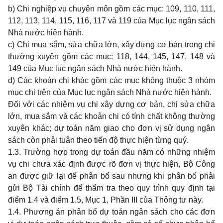
b) Chi nghiệp vụ chuyên môn gồm các mục: 109, 110, 111,
112, 113, 114, 115, 116, 117 và 119 của Mục lục ngân sách
Nhà nước hiện hành.
c) Chi mua sắm, sửa chữa lớn, xây dựng cơ bản trong chi
thường xuyên gồm các mục: 118, 144, 145, 147, 148 và
149 của Mục lục ngân sách Nhà nước hiện hành.
d) Các khoản chi khác gồm các mục không thuộc 3 nhóm
mục chi trên của Mục lục ngân sách Nhà nước hiện hành.
Đối với các nhiệm vụ chi xây dựng cơ bản, chi sửa chữa
lớn, mua sắm và các khoản chi có tính chất không thường
xuyên khác; dự toán năm giao cho đơn vị sử dụng ngân
sách còn phải tuân theo tiến độ thực hiện từng quý.
1.3. Trường hợp trong dự toán đầu năm có những nhiệm
vụ chi chưa xác định được rõ đơn vị thực hiện, Bộ Công
an được giữ lại để phân bổ sau nhưng khi phân bổ phải
gửi Bộ Tài chính để thẩm tra theo quy trình quy định tại
điểm 1.4 và điểm 1.5, Mục 1, Phần III của Thông tư này.
1.4. Phương án phân bổ dự toán ngân sách cho các đơn