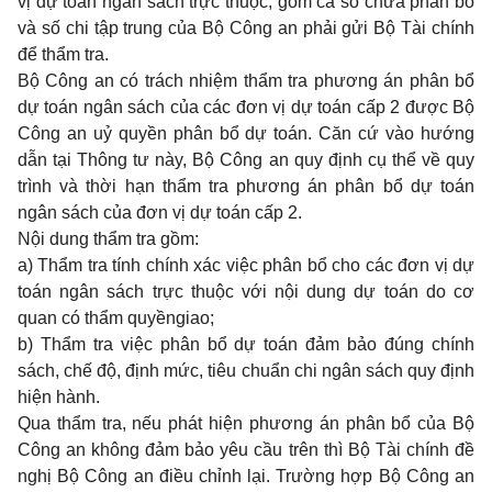
vị dự toán ngân sách trực thuộc, gồm cả số chưa phân bổ
và số chi tập trung của Bộ Công an phải gửi Bộ Tài chính
để thẩm tra.
Bộ Công an có trách nhiệm thẩm tra phương án phân bổ
dự toán ngân sách của các đơn vị dự toán cấp 2 được Bộ
Công an uỷ quyền phân bổ dự toán. Căn cứ vào hướng
dẫn tại Thông tư này, Bộ Công an quy định cụ thể về quy
trình và thời hạn thẩm tra phương án phân bổ dự toán
ngân sách của đơn vị dự toán cấp 2.
Nội dung thẩm tra gồm:
a) Thẩm tra tính chính xác việc phân bổ cho các đơn vị dự
toán ngân sách trực thuộc với nội dung dự toán do cơ
quan có thẩm quyềngiao;
b) Thẩm tra việc phân bổ dự toán đảm bảo đúng chính
sách, chế độ, định mức, tiêu chuẩn chi ngân sách quy định
hiện hành.
Qua thẩm tra, nếu phát hiện phương án phân bổ của Bộ
Công an không đảm bảo yêu cầu trên thì Bộ Tài chính đề
nghị Bộ Công an điều chỉnh lại. Trường hợp Bộ Công an