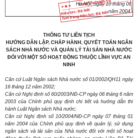
Hà Nội, ngày 10 tháng 06
Hiệu lực: Đã biết
năm 2004
Tình trạng hiệu lực: Đã biết
THÔNG TƯ LIÊN TỊCH
HƯỚNG DẪN LẬP, CHẤP HÀNH, QUYẾT TOÁN NGÂN
SÁCH NHÀ NƯỚC VÀ QUẢN LÝ TÀI SẢN NHÀ NƯỚC
ĐỐI VỚI MỘT SỐ HOẠT ĐỘNG THUỘC LĨNH VỰC AN
NINH
Căn cứ Luật Ngân sách Nhà nước số 01/2002/QH11 ngày
16 tháng 12 năm 2002;
Căn cứ Nghị định số 60/2003/NĐ-CP ngày 06 tháng 6 năm
2003 của Chính phủ quy định chi tiết và hướng dẫn thi
hành Luật Ngân sách Nhà nước;
Căn cứ Nghị định số 10/2004/NĐ-CP ngày 07 tháng 01
năm 2004 của Chính phủ quy định về quản lý, sử dụng
ngân sách và tài sản của Nhà nước đối với một số hoạt