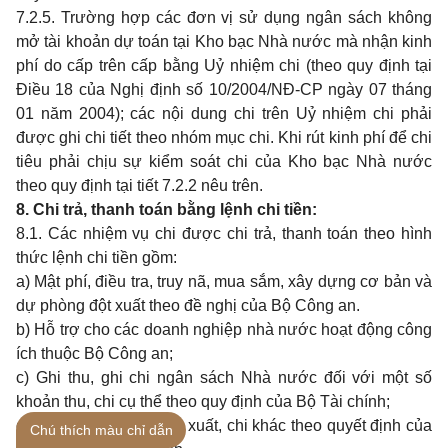
7.2.5. Trường hợp các đơn vị sử dụng ngân sách không
mở tài khoản dự toán tại Kho bạc Nhà nước mà nhận kinh
phí do cấp trên cấp bằng Uỷ nhiệm chi (theo quy định tại
Điều 18 của Nghị định số 10/2004/NĐ-CP ngày 07 tháng
01 năm 2004); các nội dung chi trên Uỷ nhiệm chi phải
được ghi chi tiết theo nhóm mục chi. Khi rút kinh phí để chi
tiêu phải chịu sự kiểm soát chi của Kho bạc Nhà nước
theo quy định tại tiết 7.2.2 nêu trên.
8. Chi trả, thanh toán bằng lệnh chi tiền
:
8.1. Các nhiệm vụ chi được chi trả, thanh toán theo hình
thức lệnh chi tiền gồm:
a) Mật phí, điều tra, truy nã, mua sắm, xây dựng cơ bản và
dự phòng đột xuất theo đề nghị của Bộ Công an.
b) Hỗ trợ cho các doanh nghiệp nhà nước hoạt động công
ích thuộc Bộ Công an;
c) Ghi thu, ghi chi ngân sách Nhà nước đối với một số
khoản thu, chi cụ thể theo quy định của Bộ Tài chính;
d) Một số khoản chi đột xuất, chi khác theo quyết định của
Chú thích màu chỉ dẫn