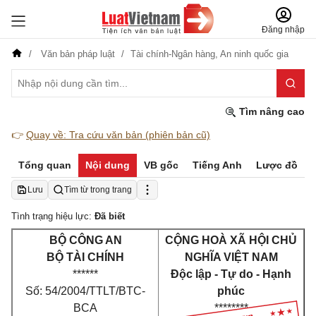
Đăng nhập
Văn bản pháp luật
Tài chính-Ngân hàng,
An ninh quốc gia
Tìm nâng cao
👉
Quay về: Tra cứu văn bản (phiên bản cũ)
Tổng quan
Nội dung
VB gốc
Tiếng Anh
Lược đồ
Lưu
Tìm từ trong trang
Tình trạng hiệu lực:
Đã biết
BỘ CÔNG AN
CỘNG HOÀ XÃ HỘI CHỦ
BỘ TÀI CHÍNH
NGHĨA VIỆT NAM
******
Độc lập - Tự do - Hạnh
Số: 54/2004/TTLT/BTC-
phúc
BCA
********