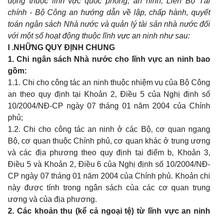
động thuộc lĩnh vực quốc phòng, an ninh; Liên Bộ Tài
chính - Bộ Công an hướng dẫn về lập, chấp hành, quyết
toán ngân sách Nhà nước và quản lý tài sản nhà nước đối
với một số hoạt động thuộc lĩnh vực an ninh như sau:
I .
NHỮNG QUY ĐỊNH CHUNG
1. Chi ngân sách Nhà nước cho lĩnh vực an ninh bao
gồm
:
1.1. Chi cho công tác an ninh thuộc nhiệm vụ của Bộ Công
an theo quy định tại Khoản 2, Điều 5 của Nghị định số
10/2004/NĐ-CP ngày 07 tháng 01 năm 2004 của Chính
phủ;
1.2. Chi cho công tác an ninh ở các Bộ, cơ quan ngang
Bộ, cơ quan thuộc Chính phủ, cơ quan khác ở trung ương
và các địa phương theo quy định tại điểm b, Khoản 3,
Điều 5 và Khoản 2, Điều 6 của Nghị định số 10/2004/NĐ-
CP ngày 07 tháng 01 năm 2004 của Chính phủ. Khoản chi
này được tính trong ngân sách của các cơ quan trung
ương và của địa phương.
2. Các khoản thu (kể cả ngoại tệ) từ lĩnh vực an ninh