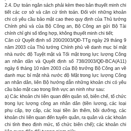
2.4. Dự toán ngân sách phải kèm theo bản thuyết minh chi
tiết các cơ sở và căn cứ tính toán. Đối với những khoản
chi có yêu cầu bảo mật cao theo quy định của Thủ tướng
Chính phủ và của Bộ Công an, Bộ Công an gửi Bộ Tài
chính chỉ ghi số tổng hợp, không thuyết minh chi tiết;
Căn cứ Quyết định số 200/2003/QĐ-TTg ngày 29 tháng 9
năm 2003 của Thủ tướng Chính phủ về danh mục bí mật
nhà nước độ Tuyệt mật và Tối mật trong lực lượng Công
an nhân dân và Quyết định số 738/2003/QĐ-BCA(A11)
ngày 6 tháng 10 năm 2003 của Bộ trưởng Bộ Công an về
danh mục bí mật nhà nước độ Mật trong lực lượng Công
an nhân dân, liên Bộ hướng dẫn những khoản chi có yêu
cầu bảo mật cao trong lĩnh vực an ninh như sau:
a) Các khoản chi liên quan đến quân số, biên chế, tổ chức
trong lực lượng công an nhân dân (tiền lương, các loại
phụ cấp, trợ cấp, các loại tiền ăn thêm, bồi dưỡng, các
khoản chi liên quan đến tuyển quân, ra quân và các khoản
chi tính theo định mức, tổ chức biên chế); các khoản chi