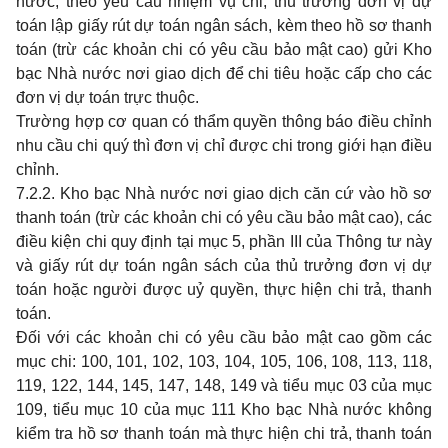
nước, theo yêu cầu nhiệm vụ chi, thủ trưởng đơn vị dự
toán lập giấy rút dự toán ngân sách, kèm theo hồ sơ thanh
toán (trừ các khoản chi có yêu cầu bảo mật cao) gửi Kho
bạc Nhà nước nơi giao dịch để chi tiêu hoặc cấp cho các
đơn vị dự toán trực thuộc.
Trường hợp cơ quan có thẩm quyền thông báo điều chỉnh
nhu cầu chi quý thì đơn vị chỉ được chi trong giới hạn điều
chỉnh.
7.2.2. Kho bạc Nhà nước nơi giao dịch căn cứ vào hồ sơ
thanh toán (trừ các khoản chi có yêu cầu bảo mật cao), các
điều kiện chi quy định tại mục 5, phần III của Thông tư này
và giấy rút dự toán ngân sách của thủ trưởng đơn vị dự
toán hoặc người được uỷ quyền, thực hiện chi trả, thanh
toán.
Đối với các khoản chi có yêu cầu bảo mật cao gồm các
mục chi: 100, 101, 102, 103, 104, 105, 106, 108, 113, 118,
119, 122, 144, 145, 147, 148, 149 và tiểu mục 03 của mục
109, tiểu mục 10 của mục 111 Kho bạc Nhà nước không
kiểm tra hồ sơ thanh toán mà thực hiện chi trả, thanh toán