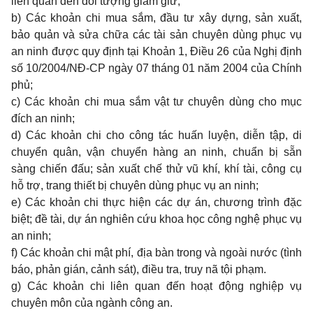
liên quan đến đối tượng giam giữ;
b) Các khoản chi mua sắm, đầu tư xây dựng, sản xuất,
bảo quản và sửa chữa các tài sản chuyên dùng phục vụ
an ninh được quy định tại Khoản 1, Điều 26 của Nghị định
số 10/2004/NĐ-CP ngày 07 tháng 01 năm 2004 của Chính
phủ;
c) Các khoản chi mua sắm vật tư chuyên dùng cho mục
đích an ninh;
d) Các khoản chi cho công tác huấn luyện, diễn tập, di
chuyển quân, vận chuyển hàng an ninh, chuẩn bị sẵn
sàng chiến đấu; sản xuất chế thử vũ khí, khí tài, công cụ
hỗ trợ, trang thiết bị chuyên dùng phục vụ an ninh;
e) Các khoản chi thực hiện các dự án, chương trình đặc
biệt; đề tài, dự án nghiên cứu khoa học công nghệ phục vụ
an ninh;
f) Các khoản chi mật phí, địa bàn trong và ngoài nước (tình
báo, phản gián, cảnh sát), điều tra, truy nã tội phạm.
g) Các khoản chi liên quan đến hoạt động nghiệp vụ
chuyên môn của ngành công an.