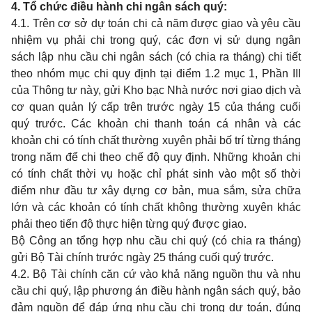
4. Tổ chức điều hành chi ngân sách quý
:
4.1. Trên cơ sở dự toán chi cả năm được giao và yêu cầu
nhiệm vụ phải chi trong quý, các đơn vị sử dụng ngân
sách lập nhu cầu chi ngân sách (có chia ra tháng) chi tiết
theo nhóm mục chi quy định tại điểm 1.2 mục 1, Phần III
của Thông tư này, gửi Kho bạc Nhà nước nơi giao dịch và
cơ quan quản lý cấp trên trước ngày 15 của tháng cuối
quý trước. Các khoản chi thanh toán cá nhân và các
khoản chi có tính chất thường xuyên phải bố trí từng tháng
trong năm để chi theo chế độ quy định. Những khoản chi
có tính chất thời vụ hoặc chỉ phát sinh vào một số thời
điểm như đầu tư xây dựng cơ bản, mua sắm, sửa chữa
lớn và các khoản có tính chất không thường xuyên khác
phải theo tiến độ thực hiện từng quý được giao.
Bộ Công an tổng hợp nhu cầu chi quý (có chia ra tháng)
gửi Bộ Tài chính trước ngày 25 tháng cuối quý trước.
4.2. Bộ Tài chính căn cứ vào khả năng nguồn thu và nhu
cầu chi quý, lập phương án điều hành ngân sách quý, bảo
đảm nguồn để đáp ứng nhu cầu chi trong dự toán, đúng