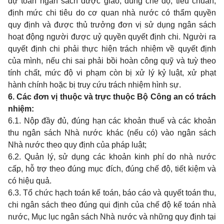
dự toán ngân sách được giao, đúng chế độ, tiêu chuẩn,
định mức chi tiêu do cơ quan nhà nước có thẩm quyền
quy định và được thủ trưởng đơn vị sử dụng ngân sách
hoạt động người được uỷ quyền quyết định chi. Người ra
quyết định chi phải thực hiện trách nhiệm về quyết định
của mình, nếu chi sai phải bồi hoàn công quỹ và tuỳ theo
tính chất, mức độ vi phạm còn bị xử lý kỷ luật, xử phạt
hành chính hoặc bị truy cứu trách nhiệm hình sự.
6. Các đơn vị thuộc và trực thuộc Bộ Công an có trách
nhiệm
:
6.1. Nộp đầy đủ, đúng hạn các khoản thuế và các khoản
thu ngân sách Nhà nước khác (nếu có) vào ngân sách
Nhà nước theo quy định của pháp luật;
6.2. Quản lý, sử dụng các khoản kinh phí do nhà nước
cấp, hỗ trợ theo đúng mục đích, đúng chế độ, tiết kiệm và
có hiệu quả.
6.3. Tổ chức hạch toán kế toán, báo cáo và quyết toán thu,
chi ngân sách theo đúng qui định của chế độ kế toán nhà
nước, Mục lục ngân sách Nhà nước và những quy định tại