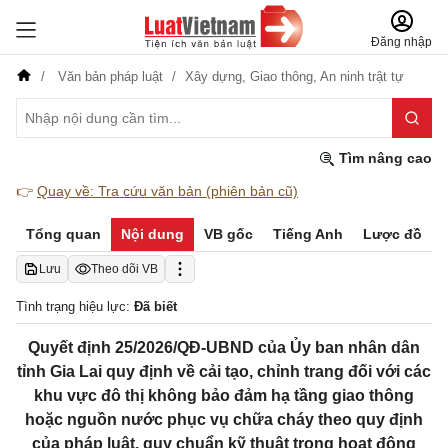
Đăng nhập
Văn bản pháp luật
Xây dựng,
Giao thông,
An ninh trật tự
Tìm nâng cao
👉
Quay về: Tra cứu văn bản (phiên bản cũ)
Tổng quan
Nội dung
VB gốc
Tiếng Anh
Lược đồ
Lưu
Theo dõi VB
Tình trạng hiệu lực:
Đã biết
Quyết định 25/2026/QĐ-UBND của Ủy ban nhân dân
tỉnh Gia Lai quy định về cải tạo, chỉnh trang đối với các
khu vực đô thị không bảo đảm hạ tầng giao thông
hoặc nguồn nước phục vụ chữa cháy theo quy định
của pháp luật, quy chuẩn kỹ thuật trong hoạt động