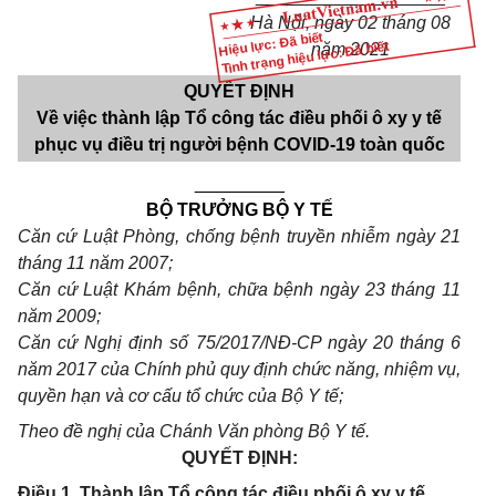
Hà Nội, ngày 02 tháng 08
Hiệu lực: Đã biết
Tình trạng hiệu lực: Đã biết
năm 2021
QUYẾT ĐỊNH
V
ề việc thành lập Tổ công tác điều phối ô xy y tế
phục vụ điều trị
người bệnh COVID-19 toàn quốc
_________
B
Ộ
TRƯỞNG B
Ộ
Y T
Ế
Căn cứ Luật Phòng, chống bệnh truyền nhiễm ngày 21
tháng 11 năm 2007;
Căn cứ Luật Khám bệnh, chữa bệnh ngày 23 tháng 11
năm 2009;
Căn cứ Nghị định số 75/2017/NĐ-CP ngày 20 tháng 6
năm 2017 của Chính phủ quy định chức năng, nhiệm vụ,
quyền hạn và cơ cấu tổ chức của Bộ Y tế;
Theo đề nghị của Chánh Văn phòng Bộ Y tế.
QUYẾT ĐỊNH:
Điều 1. Thành lập Tổ công tác điều phối ô xy y tế