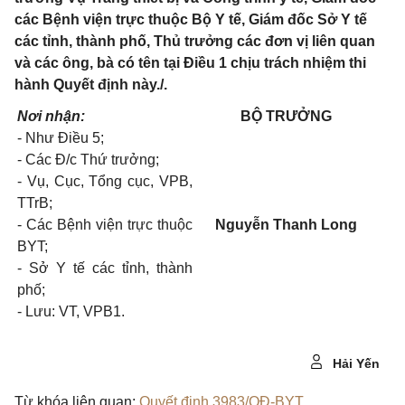
các Bệnh viện trực thuộc Bộ Y tế, Giám đốc Sở Y tế
các tỉnh, thành phố, Thủ trưởng các đơn vị liên quan
và các ông, bà có tên tại Điều 1 chịu trách nhiệm thi
hành Quyết định này./.
Nơi nhận:
BỘ TRƯỞNG
-
Như Điều 5;
-
Các Đ/c Thứ trưởng;
-
Vụ, Cục, Tổng cục, VPB,
TTrB;
-
Các Bệnh viện trực thuộc
Nguyễn Thanh Long
BYT;
-
Sở Y tế các tỉnh, thành
phố;
-
Lưu: VT, VPB1.
Hải Yến
Từ khóa liên quan:
Quyết định 3983/QĐ-BYT