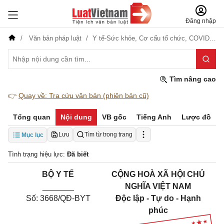
Đăng nhập
Văn bản pháp luật
Y tế-Sức khỏe,
Cơ cấu tổ chức,
COVID-19
Tìm nâng cao
👉
Quay về: Tra cứu văn bản (phiên bản cũ)
Tổng quan
Nội dung
VB gốc
Tiếng Anh
Lược đồ
Lưu
Tìm từ trong trang
Mục lục
Tình trạng hiệu lực:
Đã biết
B
Ộ Y TẾ
CỘNG HOÀ XÃ HỘI CHỦ
_______
NGHĨA VIỆT NAM
Số: 3668/QĐ-BYT
Độc lập - Tự do - Hạnh
phúc
___________________