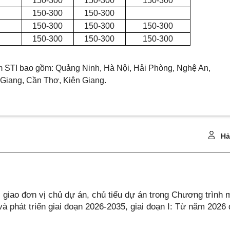
150-300
150-300
150-300
150-300
150-300
150-300
150-300
150-300
150-300
150-300
150-300
 STI bao gồm: Quảng Ninh, Hà Nội, Hải Phòng, Nghệ An,
 Giang,
C
ần Thơ, Kiên Giang.
Hả
giao đơn vị chủ dự án, chủ tiểu dự án trong Chương trình 
à phát triển giai đoạn 2026-2035, giai đoạn I: Từ năm 2026