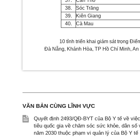
37.
C
ầ
n Thơ
38.
Sóc Trăng
39.
Kiên Giang
40.
Cà Mau
10 t
ỉ
nh triển khai giám sát
tr
ọng Điểm
Đà N
ẵ
ng, Khánh Hòa, TP Hồ Chí Minh, An
VĂN BẢN CÙNG LĨNH VỰC
Quyết định 2493/QĐ-BYT của Bộ Y tế về việc 
tiêu quốc gia về chăm sóc sức khỏe, dân số v
năm 2030 thuộc phạm vi quản lý của Bộ Y tế