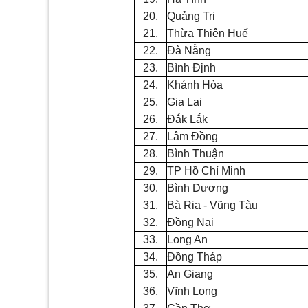
20.
Quảng Trị
21.
Thừa Thiên Hu
ế
22.
Đà N
ẵ
ng
23.
B
ì
nh Đ
ị
nh
24.
Khánh H
òa
25.
Gia Lai
26.
Đ
ắ
k L
ắ
k
27.
L
âm Đ
ồ
ng
28.
Bình Thu
ậ
n
29.
TP H
ồ
Chí Minh
30.
Bình Dương
31.
B
à
R
ị
a - Vũng Tàu
32.
Đ
ồ
ng Nai
33.
Long An
34.
Đ
ồ
n
g
Tháp
35.
An Giang
36.
Vĩnh Long