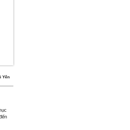
i Yến
mục
 đến