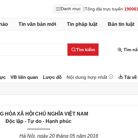
|
Danh mục
Tổng đài trực tuyến
19006
hảo
Tin văn bản mới
Tin pháp luật
Bản tin luật
Tìm kiếm
Tìm nâ
lực
VB liên quan
Lược đồ
Nội dung hợp nhất
Tải về
G HÒA XÃ HỘI CHỦ NGHĨA VIỆT NAM
Độc lập - Tự do - Hạnh phúc
---------------
Hà Nội, ngày
20
tháng
05
năm 2016