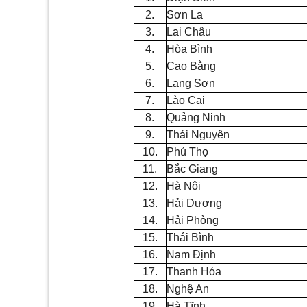
2.
S
ơn
La
3.
Lai Châu
4.
H
òa
B
ì
nh
5.
Cao B
ằ
ng
6.
Lạng Sơn
7.
L
à
o Cai
8.
Quảng Ninh
9.
Thái Nguyên
10.
Ph
ú
Thọ
11.
B
ắ
c Giang
12.
Hà Nội
13.
Hải Dương
14.
Hải Phòng
15.
Thái Bình
16
.
Nam Đ
ị
nh
17.
Thanh Hóa
18.
Ngh
ệ
An
19.
H
à
Tĩnh