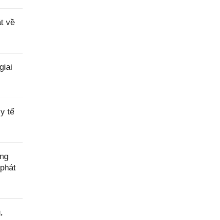
t về
giai
y tế
ờng
phát
,