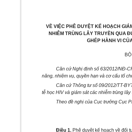
VỀ VIỆC PHÊ DUYỆT KẾ HOẠCH GIÁM
NHIỄM TRÙNG LÂY TRUYỀN QUA ĐƯ
GHÉP HÀNH VI CỦA
BỘ
Căn cứ Nghị định s
ố
63/2012/NĐ-CP
năng, nhiệm vụ, quyền hạn và cơ cấu tổ ch
Căn cứ Thông tư số 09/2012
/
TT-BYT
tễ học
H
IV và giám sát các nhiễm trùng lây
Theo đề nghị c
ủ
a Cục trưởng Cục P
Điều 1.
Phê duyệt kế hoạch về đối t