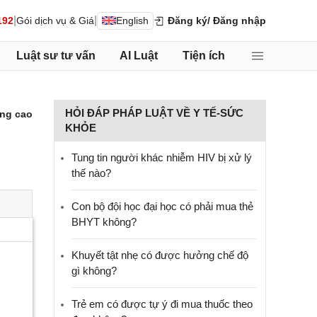
|
|
192
Gói dịch vụ & Giá
English
Đăng ký
/ Đăng nhập
Luật sư tư vấn
AI Luật
Tiện ích
HỎI ĐÁP PHÁP LUẬT VỀ Y TẾ-SỨC
ng cao
KHỎE
Tung tin người khác nhiễm HIV bị xử lý
thế nào?
Con bộ đội học đại học có phải mua thẻ
BHYT không?
Khuyết tật nhẹ có được hưởng chế độ
gì không?
Trẻ em có được tự ý đi mua thuốc theo