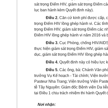
sát trọng Điểm HIV, giám sát trọng Điểm cá
lục ban hành kèm
Q
uyết định này).
Điều 2.
Căn cứ kinh ph
í
được cấp, c
trọng Điểm HIV lồng ghép hành vi. Các t
ỉ
nh
trọng Điểm HIV, giám sá
t tr
ọng Điểm các nh
Điểm HIV lồng ghép hành vi năm 2016 và
Điều 3.
Cục Phòng, ch
ố
ng HIV/AIDS
thực hiện giám sát
tr
ọng Điểm HIV, giám s
dục, gi
á
m sát trọng
Điểm
HIV lồng ghép hà
Điều 4.
Quyết định này có hiệu lực k
Điều 5.
Các ông
,
bà: Chánh Văn ph
trưởng Vụ K
ế
hoạch - Tài chính; Viện trưở
Pasteur Nha Trang; Viện trưởng Viện Past
tễ
Tây Nguyên: Gi
á
m đốc Bệnh viện Da liễ
tại Điều
1
chịu trách nhiệm thi hành Quyết đ
Nơi nhận: