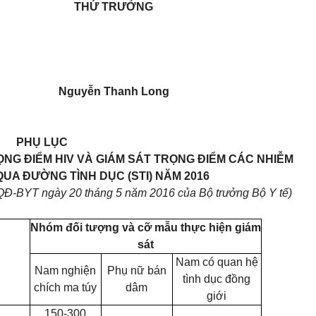
THỨ TRƯỞNG
Nguyễn Thanh Long
PHỤ LỤC
ỌNG ĐIỂM HIV VÀ GIÁM SÁT TRỌNG ĐIỂM CÁC NHIỄM
UA ĐƯỜNG TÌNH DỤC (STI) NĂM 2016
QĐ-BYT ngà
y 20 t
háng
5
năm 2016 c
ủ
a Bộ trư
ở
ng Bộ Y
t
ế)
Nhóm đối tượng và c
ỡ
mẫu thực hiện giám
sát
Nam có quan hệ
Nam nghiện
Phụ nữ bán
t
ì
nh dục đồng
chích ma túy
d
â
m
giới
150-300