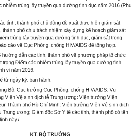
c nhiễm trùng lây truyền qua đường tình dục n
ă
m 2016 (Phụ
ác t
ỉ
nh,
t
h
à
nh phố chủ
đ
ộng đ
ề
xuất thực hiện giám sát
, thành phố chịu trách nhiệm xây dựng kế hoạch giám sát
iễm trùng l
â
y truyền qua đường t
ì
nh dục
,
giám sát trọng
 báo cáo về Cục Phòng, chống HIV/AIDS
để
tổng hợp.
 hướng dẫn các t
ỉ
nh, thành phố về phư
ơng
pháp tổ chức
át
tr
ọng Điểm các nhiễm trùng lây truyền qua
đ
ường tình
nh vi năm 2016.
ể từ ngày ký, ban hành.
òng Bộ; Cục trưởng Cục Phòng, chống HIV/AIDS; Vụ
ng Viện Vệ sinh dịch tễ Trung ương: Viện t
rưởn
g Viện
eur Thành ph
ố
Hồ Chí Minh: Viện trưởng Viện Vệ sinh dịch
u Trung ương; Giám đốc Sở Y tế các
tỉ
nh, thành phố có tên
ịnh này./.
KT. BỘ TRƯỞNG