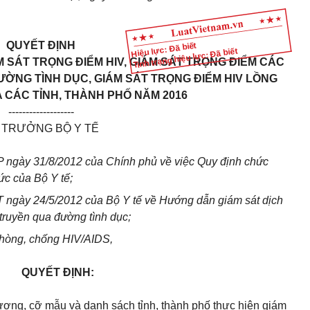
QUYẾT ĐỊNH
Hiệu lực: Đã biết
Tình trạng hiệu lực: Đã biết
 SÁT TRỌNG ĐIỂM HIV, GIÁM SÁT TRỌNG ĐIỂM CÁC
ỜNG TÌNH DỤC, GIÁM SÁT TRỌNG ĐIỂM HIV LỒNG
 CÁC TỈNH, THÀNH PHỐ NĂM 2016
-------------------
 TRƯỞNG BỘ Y TẾ
 ngày 31/8/2012 c
ủ
a Chính ph
ủ
về việc
Quy định
chức
ức của Bộ Y tế;
 ngày 24/5/2012 c
ủ
a Bộ Y tế về Hướng
d
ẫn giám sát dịch
 truyền qua
đ
ường tình dục;
hòng, chống HIV/AIDS,
QUYẾT ĐỊNH:
ượng, cỡ mẫu và danh sách t
ỉ
nh, thành phố thực hiện giám