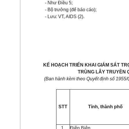
- Như Điều 5;
- Bộ trư
ở
ng (để báo cáo);
- Lưu: VT, AIDS (2).
KẾ HOẠCH TRIỂN KHAI GIÁM SÁT TR
TRÙNG LÂY TRUYỀN Q
(Ban h
à
nh kèm theo Quy
ế
t định s
ố 1955/
STT
T
ỉ
nh, thành phố
1.
Điện Bi
ê
n