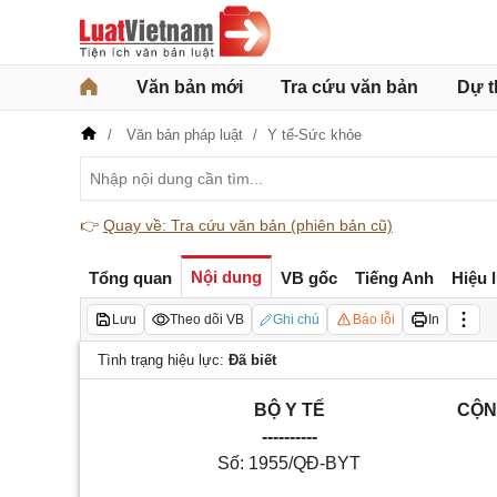
Văn bản mới
Tra cứu văn bản
Dự t
Văn bản pháp luật
Y tế-Sức khỏe
👉
Quay về: Tra cứu văn bản (phiên bản cũ)
Nội dung
Tổng quan
VB gốc
Tiếng Anh
Hiệu 
Lưu
Theo dõi VB
Ghi chú
Báo lỗi
In
Tình trạng hiệu lực:
Đã biết
BỘ Y TẾ
CỘN
----------
Số:
1955
/QĐ-BYT