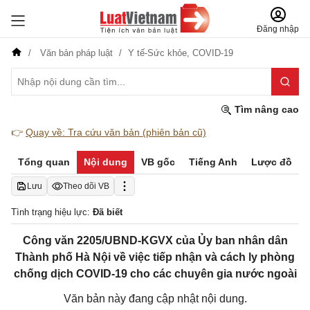
Đăng nhập
Văn bản pháp luật
Y tế-Sức khỏe,
COVID-19
Tìm nâng cao
👉
Quay về: Tra cứu văn bản (phiên bản cũ)
Tổng quan
Nội dung
VB gốc
Tiếng Anh
Lược đồ
Lưu
Theo dõi VB
Tình trạng hiệu lực:
Đã biết
Công văn 2205/UBND-KGVX của Ủy ban nhân dân
Thành phố Hà Nội về việc tiếp nhận và cách ly phòng
chống dịch COVID-19 cho các chuyên gia nước ngoài
Văn bản này đang cập nhật nội dung.