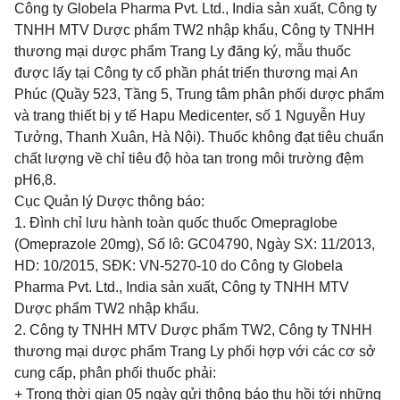
Công ty Globela Pharma Pvt. Ltd., India sản xuất, Công ty
TNHH MTV Dược phẩm TW2 nhập khẩu, Công ty TNHH
thương mại dược phẩm Trang Ly đăng ký, mẫu thuốc
được lấy tại Công ty cổ phần phát triển thương mại An
Phúc (Quầy 523, Tầng 5, Trung tâm phân phối dược phẩm
và trang thiết bị y tế Hapu Medicenter, số 1 Nguyễn Huy
Tưởng, Thanh Xuân, Hà Nội). Thuốc không đạt tiêu chuẩn
chất lượng về chỉ tiêu độ hòa tan trong môi trường đệm
pH6,8.
Cục Quản lý Dược thông báo:
1.
Đình chỉ lưu hành toàn quốc thuốc Omepraglobe
(Omeprazole 20mg), Số lô: GC04790, Ngày SX: 11/2013,
HD: 10/2015, S
Đ
K: VN-5270-10 do Công ty Globela
Pharma Pvt. Ltd., India sản xuất, Công ty TNHH MTV
Dược phẩm TW2 nhập khẩu.
2.
Công ty TNHH MTV Dược phẩm TW2, Công ty TNHH
thương mại dược ph
ẩ
m Trang Ly phối hợp với các cơ sở
cung cấp, phân phối thuốc phải:
+ Trong thời gian 05 ngày gửi thông báo thu hồi tới những