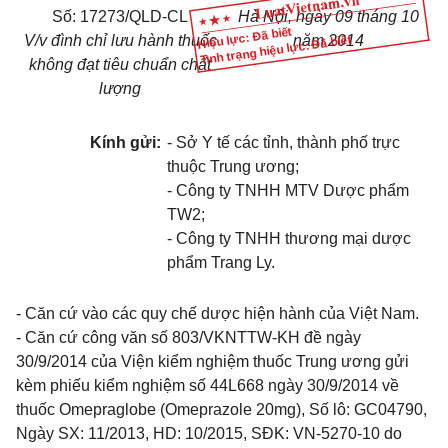
Số:
17273/QLD-CL
Hà Nội
, ngày
09
tháng
10
Hiệu lực: Đã biết
V/v đình chỉ lưu hành thuốc
năm
2014
Tình trạng hiệu lực: Đã biết
không đạt tiêu chuẩn chất
lượng
Kính gửi:
-
Sở Y tế các tỉnh, thành phố trực
thuộc Trung ương;
-
Công ty TNHH MTV Dược phẩm
TW2;
-
Công ty TNHH thương mại dược
phẩm Trang Ly.
-
Căn cứ vào các qu
y
chế dược hiện hành của Việt Nam.
-
Căn cứ công văn số 803/VKNTTW-KH đề ngày
30/9/2014 của Viện kiểm nghiệm thuốc Trung ương gửi
kèm phiếu kiểm nghiệm số 44L668 ngày 30/9/2014 về
thuốc Omepraglobe (Omeprazole 20mg),
S
ố lô: GC04790,
Ngày SX: 11/2013, HD: 10/2015, S
Đ
K: VN-5270-10 do