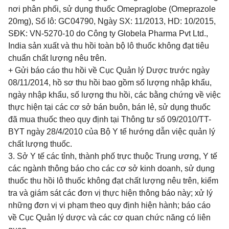
nơi phân phối, sử dụng thuốc Omepraglobe (Omeprazole
20mg),
S
ố lô: GC04790, Ngày SX: 11/2013, HD: 10/2015,
S
Đ
K: VN-5270-10 do Công ty Globela Pharma Pvt Ltd.,
India sản xuất và thu hồi toàn bộ lô thuốc không đạt tiêu
chuẩn chất lượng nêu trên.
+ Gửi báo cáo thu hồi về Cục Quản lý Dược trước ngày
08/11/2014, hồ sơ thu hồi bao gồm số lượng nhập khẩu,
ngày nhập khẩu, số lượng thu hồi, các bằng chứng về việc
thực hiện tại các cơ sở bán buôn, bán lẻ, sử dụng thuốc
đã mua thuốc theo quy định tại Thông tư số 09/2010/TT-
BYT ngày 28/4/2010 của Bộ Y tế hướng dẫn việc quản lý
chất lượng thuốc.
3.
Sở Y tế các tỉnh, thành phố trực thuộc Trung ương, Y tế
các ngành
thông báo cho các cơ sở kinh doanh, sử dụng
thuốc thu hồi lô thuốc khôn
g
đạt
chất lượng nêu trên, kiểm
tra và giám sát các đơn vị thực hiện thông báo này; xử
lý
những đơn vị vi phạm theo quy định hiện hành; báo cáo
về Cục Quản lý dược
và các cơ quan chức năng có liên