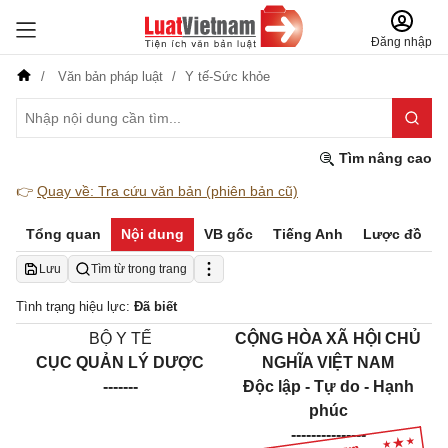
Đăng nhập
Văn bản pháp luật
Y tế-Sức khỏe
Tìm nâng cao
👉
Quay về: Tra cứu văn bản (phiên bản cũ)
Tổng quan
Nội dung
VB gốc
Tiếng Anh
Lược đồ
Lưu
Tìm từ trong trang
Tình trạng hiệu lực:
Đã biết
BỘ Y TẾ
CỘNG HÒA XÃ HỘI CHỦ
CỤC QUẢN LÝ DƯỢC
NGHĨA VIỆT NAM
-------
Độc lập - Tự do - Hạnh
phúc
---------------