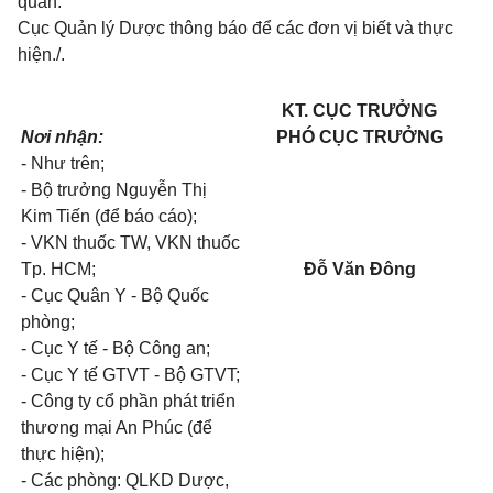
quan.
Cục Quản lý Dược thông báo để các đ
ơ
n vị biết và thực
hiện./.
KT. CỤC TRƯỞNG
Nơi nhận:
PHÓ CỤC TRƯỞNG
-
Như trên;
-
Bộ trư
ở
ng Nguyễn Thị
Kim Tiến (để báo cáo);
-
VKN thu
ố
c TW, VKN thuốc
Tp. HCM;
Đỗ Văn Đông
-
Cục Quân Y - Bộ Quốc
phòng;
-
Cục Y tế - Bộ Công
a
n;
-
Cục Y tế GTVT
- Bộ GT
V
T;
-
Công ty cổ phần phát triển
thương mại An Phúc (để
thực
hiện);
-
Các phòng: QLKD Dược,