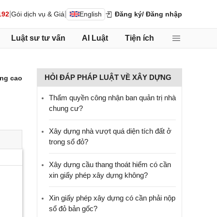
|
|
192
Gói dịch vụ & Giá
English
Đăng ký
/ Đăng nhập
Luật sư tư vấn
AI Luật
Tiện ích
HỎI ĐÁP PHÁP LUẬT VỀ XÂY DỰNG
ng cao
Thẩm quyền công nhận ban quản trị nhà
chung cư?
Xây dựng nhà vượt quá diện tích đất ở
trong sổ đỏ?
Xây dựng cầu thang thoát hiểm có cần
xin giấy phép xây dựng không?
Xin giấy phép xây dựng có cần phải nộp
sổ đỏ bản gốc?