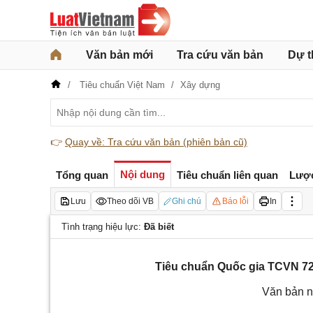
Văn bản mới
Tra cứu văn bản
Dự t
Tiêu chuẩn Việt Nam
Xây dựng
👉
Quay về: Tra cứu văn bản (phiên bản cũ)
Nội dung
Tổng quan
Tiêu chuẩn liên quan
Lượ
Lưu
Theo dõi VB
Ghi chú
Báo lỗi
In
Tình trạng hiệu lực:
Đã biết
Tiêu chuẩn Quốc gia TCVN 72
Văn bản n