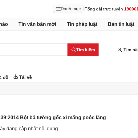
|
Danh mục
Tổng đài trực tuyến
19006
hảo
Tin văn bản mới
Tin pháp luật
Bản tin luật
Tìm kiếm
Tìm nâ
c đồ
Tải về
39:2014 Bột bả tường gốc xi măng poóc lăng
ày đang cập nhật nội dung.