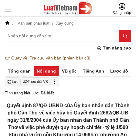
Đăng nhập
Văn bản pháp luật
Xây dựng
Tìm nâng cao
👉
Quay về: Tra cứu văn bản (phiên bản cũ)
Tổng quan
Nội dung
VB gốc
Tiếng Anh
Lược đồ
Lưu
Theo dõi VB
Tình trạng hiệu lực:
Đã biết
Quyết định 87/QĐ-UBND của Ủy ban nhân dân Thành
phố Cần Thơ về việc hủy bỏ Quyết định 2682/QĐ-UB
ngày 31/8/2004 của Ủy ban nhân dân Thành phố Cần
Thơ về việc phê duyệt quy hoạch chi tiết - tỷ lệ 1/500
khu nhà vườn cồn Khương (14,069ha), phường An