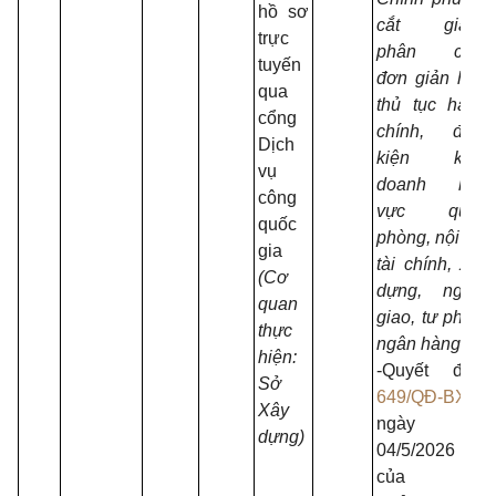
hồ sơ
cắt giảm,
trực
phân cấp,
tuyến
đơn giản hóa
qua
thủ tục hành
cổng
chính, điều
Dịch
kiện kinh
vụ
doanh lĩnh
công
vực quốc
quốc
phòng, nội vụ,
gia
tài chính, xây
(Cơ
dựng, ngoại
quan
giao, tư pháp,
thực
ngân hàng.
hiện:
-Quyết định
Sở
649/QĐ-BXD
Xây
ngày
dựng)
04/5/2026
của Bộ