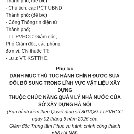
Thành phố; (để b/c)
- Chủ tịch, các PCT UBND
Thành phố; (để b/c)
- Cổng Thông tin điện tử
Thành phố;
- TT PVHCC: Giám đốc,
Phó Giám đốc, các phòng,
đơn vị, CN thuộc TT;
- Lưu: VT, KSTTHC.
Phụ lục
DANH MỤC THỦ TỤC HÀNH CHÍNH ĐƯỢC SỬA
ĐỔI, BỔ SUNG TRONG LĨNH VỰC VẬT LIỆU XÂY
DỰNG
THUỘC CHỨC NĂNG QUẢN LÝ NHÀ NƯỚC CỦA
SỞ XÂY DỰNG HÀ NỘI
(Ban hành kèm theo Quyết định số 801/QĐ-TTPVHCC
ngày 02 tháng 6 năm 2026 của
Giám đốc Trung tâm Phục vụ hành chính công thành
phố Hà Nội)