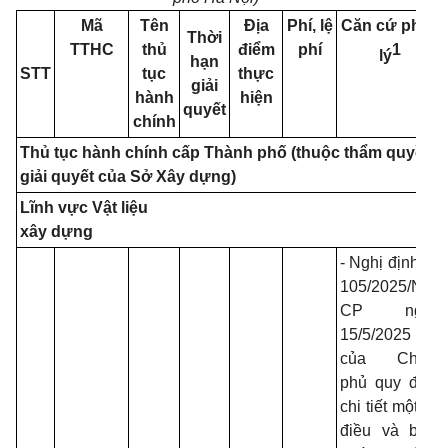
Mã
Tên
Địa
Phí, lệ
Căn cứ pháp
Thời
TTHC
thủ
điểm
phí
1
lý
hạn
STT
tục
thực
giải
hành
hiện
quyết
chính
Thủ tục hành chính cấp Thành phố (thuộc thẩm quyền
giải quyết của Sở Xây dựng)
Lĩnh
vực Vật liệu
xây dựng
- Nghị định số
105/2025/NĐ-
CP ngày
15/5/2025
của Chính
phủ quy định
chi tiết một số
điều và biện