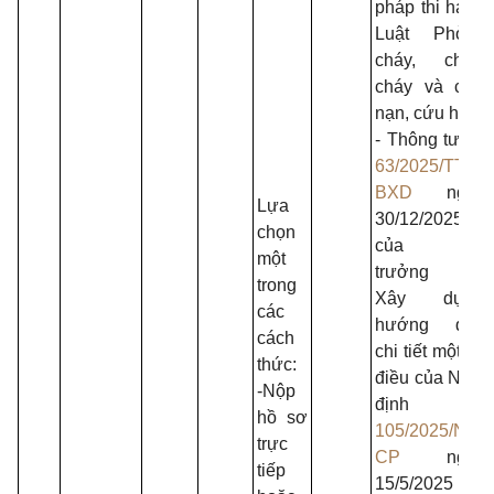
pháp thi hành
Luật Phòng
cháy, chữa
cháy và cứu
nạn, cứu hộ.
- Thông tư số
63/2025/TT-
BXD
ngày
Lựa
30/12/2025
chọn
của Bộ
một
trưởng Bộ
trong
Xây dựng
các
hướng dẫn
cách
chi tiết một số
thức:
điều của Nghị
-Nộp
định số
hồ sơ
105/2025/Nđ-
trực
CP
ngày
tiếp
15/5/2025