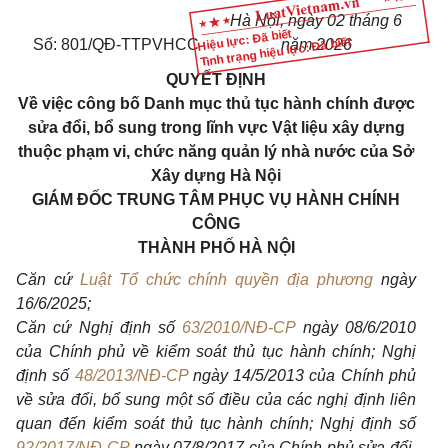
Hà Nội, ngày 02 tháng 6
Hiệu lực: Đã biết
Tình trạng hiệu lực: Đã biết
Số: 801/QĐ-TTPVHCC
năm 2026
QUYẾT ĐỊNH
Về việc công bố Danh mục thủ tục hành chính được
sửa đổi, bổ sung trong lĩnh vực Vật liệu xây dựng
thuộc phạm vi, chức năng quản lý nhà nước của Sở
Xây dựng Hà Nội
GIÁM ĐỐC TRUNG TÂM PHỤC VỤ HÀNH CHÍNH
CÔNG
THÀNH PHỐ HÀ NỘI
Căn cứ
Luật Tổ chức chính quyền địa phương
ngày
16/6/2025;
Căn cứ Nghị định số
63/2010/NĐ-CP
ngày 08/6/2010
của Chính phủ về kiểm soát thủ tục hành chính; Nghị
định số
48/2013/NĐ-CP
ngày 14/5/2013 của Chính phủ
về sửa đổi, bổ sung một số điều của các nghị định liên
quan đến kiểm soát thủ tục hành chính; Nghị định số
92/2017/NĐ-CP
ngày 07/8/2017 của Chính phủ sửa đổi,