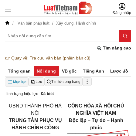
Đăng nhập
Văn bản pháp luật
Xây dựng,
Hành chính
Tìm nâng cao
👉
Quay về: Tra cứu văn bản (phiên bản cũ)
Tổng quan
Nội dung
VB gốc
Tiếng Anh
Lược đồ
Lưu
Tìm từ trong trang
Mục lục
Tình trạng hiệu lực:
Đã biết
UBND THÀNH PHỐ HÀ
CỘNG HÒA XÃ HỘI CHỦ
NỘI
NGHĨA VIỆT NAM
TRUNG TÂM PHỤC VỤ
Độc lập – Tự do – Hạnh
HÀNH CHÍNH CÔNG
phúc
___________
_____________________