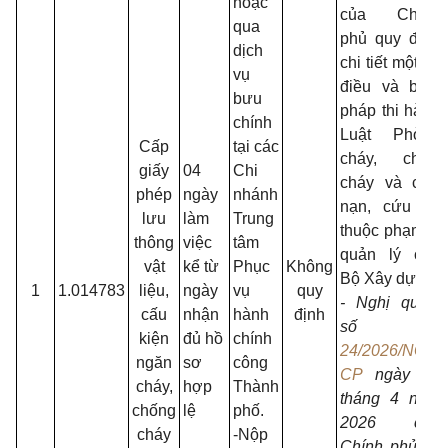
hoặc
của Chính
qua
phủ quy định
dịch
chi tiết một số
vụ
điều và biện
bưu
pháp thi hành
chính
Luật Phòng
Cấp
tại các
cháy, chữa
giấy
04
Chi
cháy và cứu
phép
ngày
nhánh
nạn, cứu hộ
lưu
làm
Trung
thuộc phạm vi
thông
việc
tâm
quản lý của
vật
kể từ
Phục
Không
Bộ Xây dựng.
1
1.014783
liệu,
ngày
vụ
quy
- Nghị quyết
cấu
nhận
hành
định
số
kiện
đủ hồ
chính
24/2026/NQ-
ngăn
sơ
công
CP
ngày 29
cháy,
hợp
Thành
tháng 4 năm
chống
lệ
phố.
2026 của
cháy
-Nộp
Chính phủ về