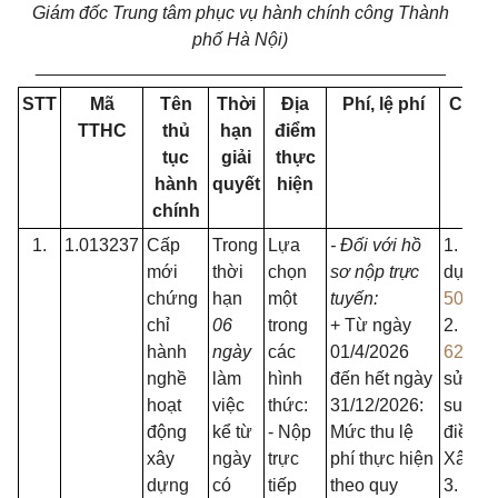
Giám đốc Trung tâm phục vụ hành chính công Thành
phố Hà Nội)
_________________________________________
STT
Mã
Tên
Thời
Địa
Phí, lệ phí
Căn 
TTHC
thủ
hạn
điểm
l
tục
giải
thực
hành
quyết
hiện
chính
1.
1.013237
Cấp
Trong
Lựa
- Đối với hồ
1. Luậ
mới
thời
chọn
sơ nộp trực
dựng 
chứng
hạn
một
tuyến:
50/20
chỉ
06
trong
+ Từ ngày
2. Luật
hành
ngày
các
01/4/2026
62/20
nghề
làm
hình
đến hết ngày
sửa đổ
hoạt
việc
thức:
31/12/2026:
sung m
động
kể từ
- Nộp
Mức thu lệ
điều c
xây
ngày
trực
phí thực hiện
Xây d
dựng
có
tiếp
theo quy
3. Ngh