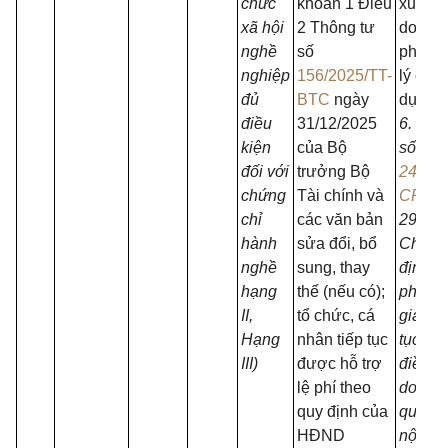
chức
khoản 1 Điều
xuất, k
xã hội
2 Thông tư
doanh 
nghề
số
phạm v
nghiệp
156/2025/TT-
lý của
đủ
BTC
ngày
dựng.
điều
31/12/2025
6. Ngh
kiện
của Bộ
số
đối với
trưởng Bộ
24/20
chứng
Tài chính và
CP
ng
chỉ
các văn bản
29/4/2
hành
sửa đổi, bổ
Chính 
nghề
sung, thay
định c
hạng
thế (nếu có);
phân c
II,
tổ chức, cá
giản h
Hạng
nhân tiếp tục
tục
hàn
III)
được hỗ trợ
điều k
lệ phí theo
doanh 
quy định của
quốc p
HĐND
nội vụ,