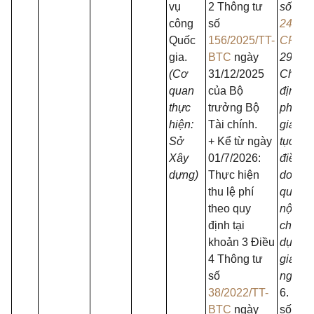
vụ
2 Thông tư
số
công
số
24/20
Quốc
156/2025/TT-
CP
ng
gia.
BTC
ngày
29/4/2
(Cơ
31/12/2025
Chính 
quan
của Bộ
định c
thực
trưởng Bộ
phân c
hiện:
Tài chính.
giản h
Sở
+ Kể từ ngày
tục
hàn
Xây
01/7/2026:
điều k
dựng)
Thực hiện
doanh 
thu lệ phí
quốc p
theo quy
nội vụ,
định tại
chính,
khoản 3 Điều
dựng, 
4 Thông tư
giao, t
số
ngân h
38/2022/TT-
6. Quy
BTC
ngày
số
708