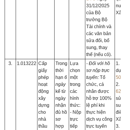
31/12/2025
nước 
của Bộ
Xây d
trưởng Bộ
Tài chính và
các văn bản
sửa đổi, bổ
sung, thay
thế (nếu có).
3.
1.013222
Cấp
Trong
Lựa
- Đối với hồ
1. Luậ
giấy
thời
chọn
sơ nộp trực
dựng 
phép
hạn
6
một
tuyến:
Tổ
50/20
hoạt
ngày
trong
chức, cá
2. Luật
động
kể từ
các
nhân được
62/20
xây
ngày
hình
hỗ trợ 100%
sửa đổ
dựng
nhận
thức:
lệ phí khi
sung m
cho
đủ hồ
- Nộp
thực hiện
điều c
nhà
sơ
trực
dịch vụ công
Xây d
thầu
hợp
tiếp
trực tuyến
3. Ngh