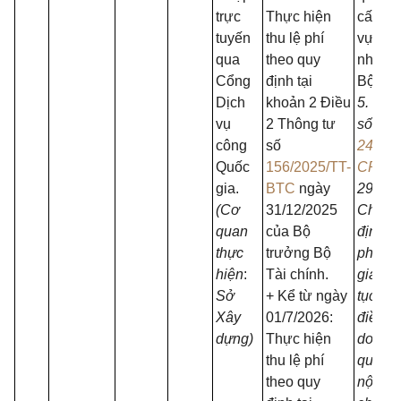
trực
Thực hiện
cấp tro
tuyến
thu lệ phí
vực qu
qua
theo quy
nhà n
Cổng
định tại
Bộ Xây
Dịch
khoản 2 Điều
5. Ngh
vụ
2 Thông tư
số
công
số
24/20
Quốc
156/2025/TT-
CP
ng
gia.
BTC
ngày
29/4/2
(Cơ
31/12/2025
Chính 
quan
của Bộ
định c
thực
trưởng Bộ
phân c
hiện
:
Tài chính.
giản h
Sở
+ Kể từ ngày
tục
hàn
Xây
01/7/2026:
điều k
dựng)
Thực hiện
doanh 
thu lệ phí
quốc p
theo quy
nội vụ,