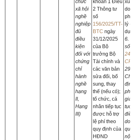
chức
khoản 1 Điều
xuất, k
xã hội
2 Thông tư
doanh 
nghề
số
phạm v
nghiệp
156/2025/TT-
lý của
đủ
BTC
ngày
dựng.
điều
31/12/2025
6. Ngh
kiện
của Bộ
số
đối với
trưởng Bộ
24/20
chứng
Tài chính và
CP
ng
chỉ
các văn bản
29/4/2
hành
sửa đổi, bổ
Chính 
nghề
sung, thay
định c
hạng
thế (nếu có);
phân c
II,
tổ chức, cá
giản h
Hạng
nhân tiếp tục
tục hà
III)
được hỗ trợ
điều k
lệ phí theo
doanh 
quy định của
quốc p
HĐND
nội vụ,