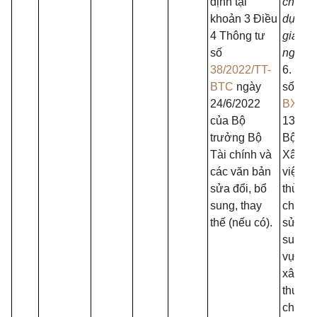
định tại
chính,
khoản 3 Điều
dựng, 
4 Thông tư
giao, t
số
ngân h
38/2022/TT-
6. Quy
BTC
ngày
số
708
24/6/2022
BXD
n
của Bộ
13/5/2
trưởng Bộ
Bộ trư
Tài chính và
Xây d
các văn bản
việc c
sửa đổi, bổ
thủ tụ
sung, thay
chính
thế (nếu có).
sửa đổ
sung tr
vực ho
xây d
thuộc 
chức 