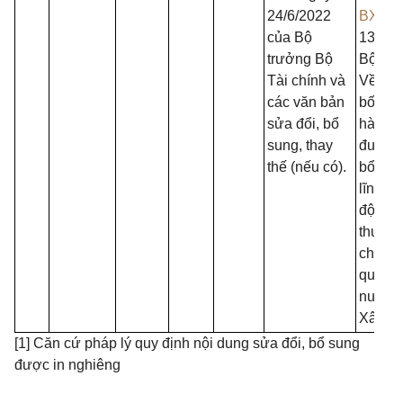
24/6/2022
BXD
n
của Bộ
13/5/2
trưởng Bộ
Bộ Xâ
Tài chính và
Về việ
các văn bản
bố thủ 
sửa đổi, bổ
hành c
sung, thay
được s
thế (nếu có).
bổ sun
lĩnh v
động 
thuộc 
chức 
quản l
nước 
Xây d
[1] Căn cứ pháp lý quy định nội dung sửa đổi, bổ sung
được in nghiêng