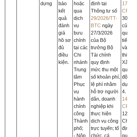
dựng
báo
hoặc
định tại
175/2
kết
qua
Thông tư số
CP
ng
quả
dịch
29/2026/TT-
30/12/
đánh
vụ
BTC
ngày
của Ch
giá
bưu
27/3/2026
quy đị
hồ sơ
chính
của Bộ
tiết mộ
đủ
tại các
trưởng Bộ
và biệ
điều
Chi
Tài chính
thi hà
kiện.
nhánh
quy định
Xây d
Trung
mức thu một
quản l
tâm
số khoản phí,
động x
Phục
lệ phí nhằm
dựng.
vụ
hỗ trợ người
4. Ngh
hành
dân, doanh
144/2
chính
nghiệp khi
CP
ng
công
thực hiện
12/6/2
Thành
dịch vụ công
Chính 
phố;
trực tuyến; tổ
định v
- Nộp
chức, cá
quyền,