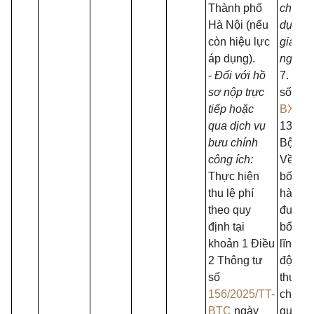
Thành phố
chính,
Hà Nội (nếu
dựng, 
còn hiệu lực
giao, t
áp dụng).
ngân h
-
Đối với hồ
7. Quy
sơ nộp trực
số
708
tiếp
hoặc
BXD
n
qua dịch vụ
13/5/2
bưu chính
Bộ Xâ
công ích:
Về việ
Thực hiện
bố thủ 
thu lệ phí
hành c
theo quy
được s
định tại
bổ sun
khoản 1 Điều
lĩnh v
2 Thông tư
động 
số
thuộc 
156/2025/TT-
chức 
BTC
ngày
quản l