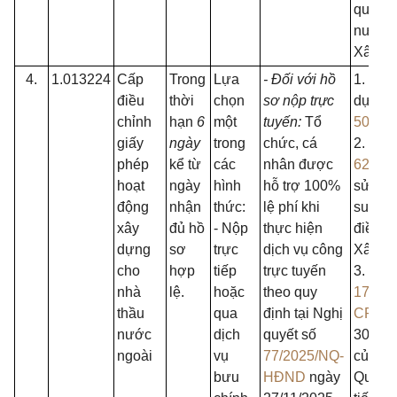
quản l
nước 
Xây d
4.
1.013224
Cấp
Trong
Lựa
- Đối với hồ
1. Luậ
điều
thời
chọn
sơ nộp trực
dựng 
chỉnh
hạn
6
một
tuyến:
Tổ
50/20
giấy
ngày
trong
chức, cá
2. Luật
phép
kể từ
các
nhân được
62/20
hoạt
ngày
hình
hỗ trợ 100%
sửa đổ
động
nhận
thức:
lệ phí khi
sung m
xây
đủ hồ
- Nộp
thực hiện
điều c
dựng
sơ
trực
dịch vụ công
Xây d
cho
hợp
tiếp
trực tuyến
3. Ngh
nhà
lệ.
hoặc
theo quy
175/2
thầu
qua
định tại Nghị
CP
ng
nước
dịch
quyết số
30/12/
ngoài
vụ
77/2025/NQ-
của Ch
bưu
HĐND
ngày
Quy đị