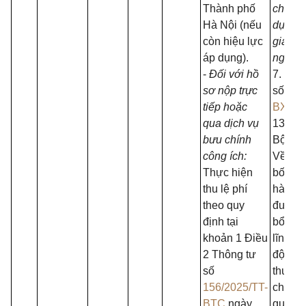
Thành phố
chính,
Hà Nội (nếu
dựng, 
còn hiệu lực
giao, t
áp dụng).
ngân h
-
Đối với hồ
7. Quy
sơ nộp trực
số
708
tiếp hoặc
BXD
n
qua dịch vụ
13/5/2
bưu chính
Bộ Xâ
công ích:
Về việ
Thực hiện
bố thủ 
thu lệ phí
hành c
theo quy
được s
định tại
bổ sun
khoản 1 Điều
lĩnh v
2 Thông tư
động 
số
thuộc 
156/2025/TT-
chức 
BTC
ngày
quản l