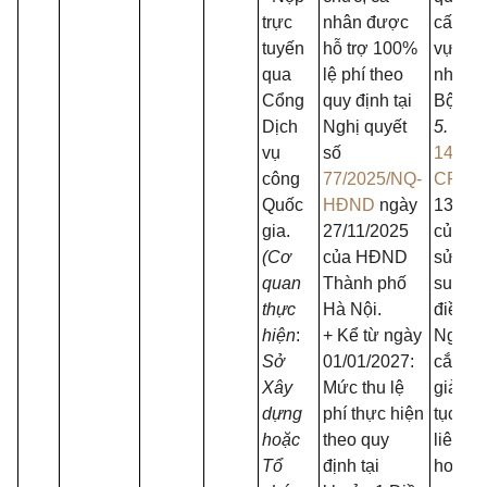
trực
nhân được
cấp tro
tuyến
hỗ trợ 100%
vực qu
qua
lệ phí theo
nhà n
Cổng
quy định tại
Bộ Xây
Dịch
Nghị quyết
5.
Nghị
vụ
số
14/20
công
77/2025/NQ-
CP
ng
Quốc
HĐND
ngày
13/01/
gia.
27/11/2025
của Ch
(Cơ
của HĐND
sửa đổ
quan
Thành phố
sung m
thực
Hà Nội.
điều c
hiện
:
+ Kể từ ngày
Nghị đ
Sở
01/01/2027:
cắt gi
Xây
Mức thu lệ
giản h
dựng
phí thực hiện
tục hà
hoặc
theo quy
liên q
Tổ
định tại
hoạt đ