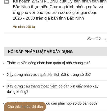
Kế hoạch 279/KH-UBND của Ủy ban nhân dân tỉnh
Bắc Ninh thực hiện Chương trình phòng ngừa và
ứng phó với bạo lực trên cơ sở giới giai đoạn
2026 - 2030 trên địa bàn tỉnh Bắc Ninh
An ninh trật tự
Xem thêm
HỎI ĐÁP PHÁP LUẬT VỀ XÂY DỰNG
Thẩm quyền công nhận ban quản trị nhà chung cư?
Xây dựng nhà vượt quá diện tích đất ở trong sổ đỏ?
Xây dựng cầu thang thoát hiểm có cần xin giấy phép xây
dựng không?
Xin giấy phép xây dựng có cần phải nộp sổ đỏ bản gốc?
Chú thích màu chỉ dẫn