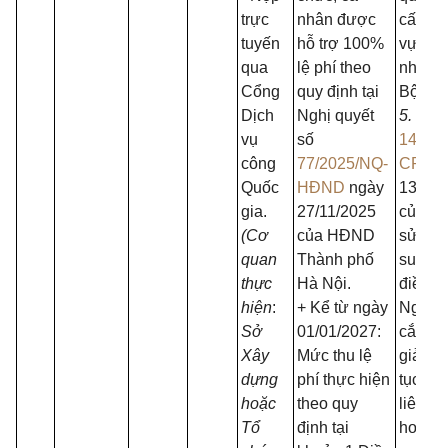
trực
nhân được
cấp tro
tuyến
hỗ trợ 100%
vực qu
qua
lệ phí theo
nhà n
Cổng
quy định tại
Bộ Xây
Dịch
Nghị quyết
5.
Nghị
vụ
số
14/20
công
77/2025/NQ-
CP
ng
Quốc
HĐND
ngày
13/01/
gia.
27/11/2025
của Ch
(Cơ
của HĐND
sửa đổ
quan
Thành phố
sung m
thực
Hà Nội.
điều c
hiện
:
+ Kể từ ngày
Nghị đ
Sở
01/01/2027:
cắt gi
Xây
Mức thu lệ
giản h
dựng
phí thực hiện
tục hà
hoặc
theo quy
liên q
Tổ
định tại
hoạt đ