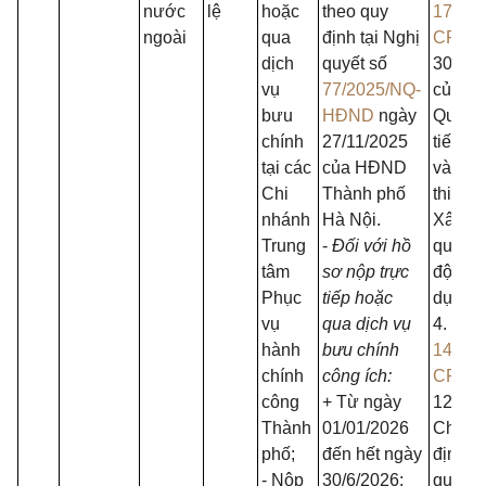
nước
lệ
hoặc
theo quy
175/2
ngoài
qua
định tại Nghị
CP
ng
dịch
quyết số
30/12/
vụ
77/2025/NQ-
của Ch
bưu
HĐND
ngày
Quy đị
chính
27/11/2025
tiết mộ
tại các
của HĐND
và biệ
Chi
Thành phố
thi hà
nhánh
Hà Nội.
Xây d
Trung
-
Đối với hồ
quản l
tâm
sơ nộp trực
động x
Phục
tiếp hoặc
dựng.
vụ
qua dịch vụ
4. Ngh
hành
bưu chính
144/2
chính
công ích:
CP
ng
công
+ Từ ngày
12/6/2
Thành
01/01/2026
Chính 
phố;
đến hết ngày
định v
- Nộp
30/6/2026:
quyền,