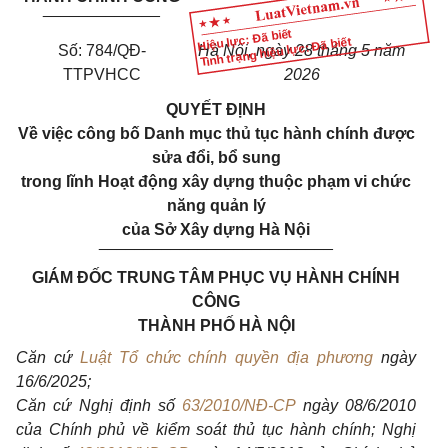
_____________
Hiệu lực: Đã biết
Tình trạng hiệu lực: Đã biết
Số: 784/QĐ-
Hà Nội, ngày 28 tháng 5 năm
TTPVHCC
2026
QUYẾT ĐỊNH
Về việc công bố Danh mục thủ tục hành chính được
sửa đổi, bổ sung
trong lĩnh Hoạt động xây dựng thuộc phạm vi chức
năng quản lý
của Sở Xây dựng Hà Nội
__________________________
GIÁM ĐỐC TRUNG TÂM PHỤC VỤ HÀNH CHÍNH
CÔNG
THÀNH PHỐ HÀ NỘI
Căn cứ
Luật Tổ chức chính quyền địa phương
ngày
16/6/2025;
Căn cứ Nghị định số
63/2010/NĐ-CP
ngày 08/6/2010
của Chính phủ về kiểm soát thủ tục hành chính; Nghị