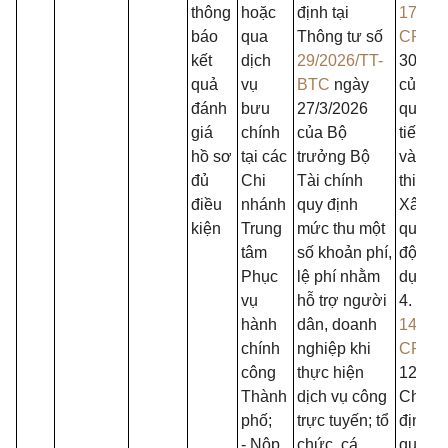
thông
hoặc
định tại
175/2
báo
qua
Thông tư số
CP
ng
kết
dịch
29/2026/TT-
30/12/
quả
vụ
BTC
ngày
của Ch
đánh
bưu
27/3/2026
quy đị
giá
chính
của Bộ
tiết mộ
hồ sơ
tại các
trưởng Bộ
và biệ
đủ
Chi
Tài chính
thi hà
điều
nhánh
quy định
Xây d
kiện
Trung
mức thu một
quản l
tâm
số khoản phí,
động x
Phục
lệ phí nhằm
dựng.
vụ
hỗ trợ người
4. Ngh
hành
dân, doanh
144/2
chính
nghiệp khi
CP
ng
công
thực hiện
12/6/2
Thành
dịch vụ công
Chính 
phố;
trực tuyến; tổ
định v
- Nộp
chức, cá
quyền,