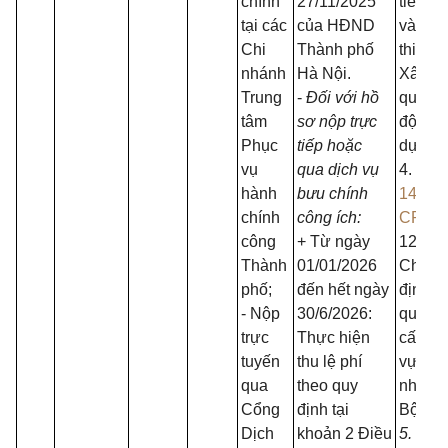
chính
27/11/2025
tiết mộ
tại các
của HĐND
và biệ
Chi
Thành phố
thi hà
nhánh
Hà Nội.
Xây d
Trung
-
Đối với hồ
quản l
tâm
sơ nộp trực
động x
Phục
tiếp hoặc
dựng.
vụ
qua dịch vụ
4. Ngh
hành
bưu chính
144/2
chính
công ích:
CP
ng
công
+ Từ ngày
12/6/2
Thành
01/01/2026
Chính 
phố;
đến hết ngày
định v
- Nộp
30/6/2026:
quyền,
trực
Thực hiện
cấp tro
tuyến
thu lệ phí
vực qu
qua
theo quy
nhà n
Cổng
định tại
Bộ Xây
Dịch
khoản 2 Điều
5. Ngh