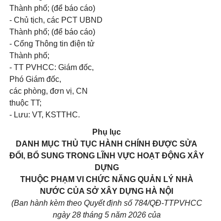
Thành phố; (để báo cáo)
- Chủ tịch, các PCT UBND
Thành phố; (để báo cáo)
- Cổng Thông tin điện tử
Thành phố;
- TT PVHCC: Giám đốc,
Phó Giám đốc,
các phòng, đơn vị, CN
thuộc TT;
- Lưu: VT, KSTTHC.
Phụ lục
DANH MỤC THỦ TỤC HÀNH CHÍNH ĐƯỢC SỬA
ĐỔI, BỔ SUNG TRONG LĨNH VỰC HOẠT ĐỘNG XÂY
DỰNG
THUỘC PHẠM VI CHỨC NĂNG QUẢN LÝ NHÀ
NƯỚC CỦA SỞ XÂY DỰNG HÀ NỘI
(Ban hành kèm theo Quyết định số 784/QĐ-TTPVHCC
ngày 28 tháng 5 năm 2026 của