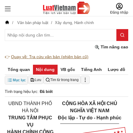
Đăng nhập
Văn bản pháp luật
Xây dựng,
Hành chính
Tìm nâng cao
👉
Quay về: Tra cứu văn bản (phiên bản cũ)
Tổng quan
Nội dung
VB gốc
Tiếng Anh
Lược đồ
Lưu
Tìm từ trong trang
Mục lục
Tình trạng hiệu lực:
Đã biết
UBND THÀNH PHỐ
CỘNG HÒA XÃ HỘI CHỦ
HÀ NỘI
NGHĨA VIỆT NAM
TRUNG TÂM PHỤC
Độc lập - Tự do - Hạnh phúc
______________________
VỤ
HÀNH CHÍNH CÔNG