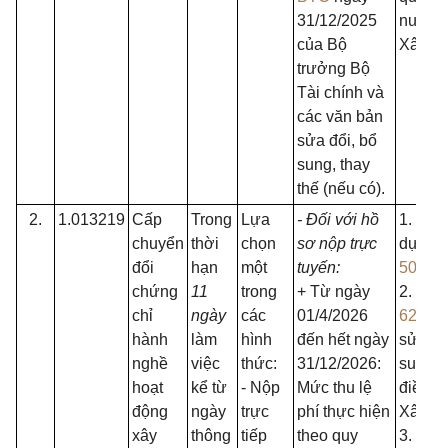
31/12/2025
nước 
của Bộ
Xây d
trưởng Bộ
Tài chính và
các văn bản
sửa đổi, bổ
sung, thay
thế (nếu có).
2.
1.013219
Cấp
Trong
Lựa
- Đối với hồ
1. Luậ
chuyển
thời
chọn
sơ nộp trực
dựng 
đổi
hạn
một
tuyến:
50/20
chứng
11
trong
+ Từ ngày
2. Luật
chỉ
ngày
các
01/4/2026
62/20
hành
làm
hình
đến hết ngày
sửa đổ
nghề
việc
thức:
31/12/2026:
sung m
hoạt
kể từ
- Nộp
Mức thu lệ
điều c
động
ngày
trực
phí thực hiện
Xây d
xây
thông
tiếp
theo quy
3. Ngh