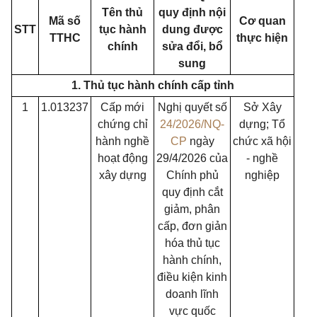
Tên thủ
quy định nội
Mã số
Cơ quan
STT
tục hành
dung được
TTHC
thực hiện
chính
sửa đổi, bổ
sung
1. Thủ tục hành chính cấp tỉnh
1
1.013237
Cấp mới
Nghị quyết số
Sở Xây
chứng chỉ
24/2026/NQ-
dựng; Tổ
hành nghề
CP
ngày
chức xã hội
hoạt động
29/4/2026 của
- nghề
xây dựng
Chính phủ
nghiệp
quy định cắt
giảm, phân
cấp, đơn giản
hóa thủ tục
hành chính,
điều kiện kinh
doanh lĩnh
vực quốc