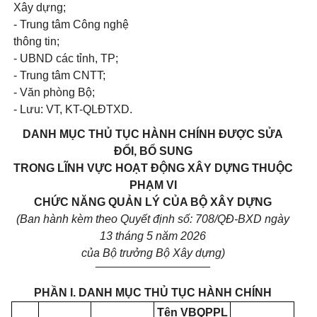
Xây dựng;
- Trung tâm Công nghệ
thông tin;
- UBND các tỉnh, TP;
- Trung tâm CNTT;
- Văn phòng Bộ;
- Lưu: VT, KT-QLĐTXD.
DANH MỤC
THỦ TỤC HÀNH CHÍNH ĐƯỢC SỬA
ĐỔI, BỔ SUNG
TRONG LĨNH VỰC HOẠT ĐỘNG XÂY DỰNG THUỘC
PHẠM VI
CHỨC NĂNG QUẢN LÝ CỦA BỘ XÂY DỰNG
(Ban hành kèm theo Quyết định số: 708/QĐ-BXD ngày
13 tháng 5 năm 2026
của Bộ trưởng Bộ Xây dựng)
__________________
PHẦN I. DANH MỤC THỦ TỤC HÀNH CHÍNH
Tên VBQPPL