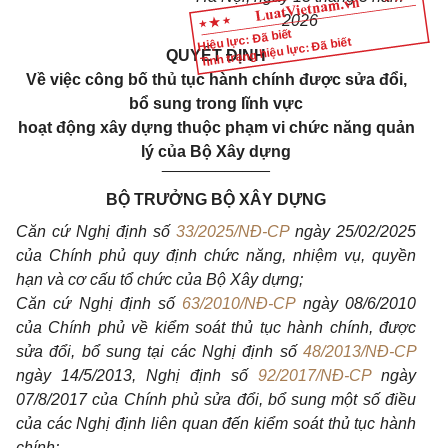
2026
Hiệu lực: Đã biết
Tình trạng hiệu lực: Đã biết
QUYẾT ĐỊNH
Về việc công bố thủ tục hành chính được sửa đổi,
bổ sung trong lĩnh vực
hoạt động xây dựng thuộc phạm vi chức năng quản
lý của Bộ Xây dựng
____________
BỘ TRƯỞNG BỘ XÂY DỰNG
Căn cứ Nghị định số
33/2025/NĐ-CP
ngày 25/02/2025
của Chính phủ quy định chức năng, nhiệm vụ, quyền
hạn và cơ cấu tổ chức của Bộ Xây dựng;
Căn cứ Nghị định số
63/2010/NĐ-CP
ngày 08/6/2010
của Chính phủ về kiểm soát thủ tục hành chính, được
sửa đổi, bổ sung tại các Nghị định số
48/2013/NĐ-CP
ngày 14/5/2013, Nghị định số
92/2017/NĐ-CP
ngày
07/8/2017 của Chính phủ sửa đổi, bổ sung một số điều
của các Nghị định liên quan đến kiểm soát thủ tục hành
chính;