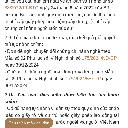
tải có yêu cầu nghiêm ngặt về an toàn và Thông tư số
38/2022/TT-BTC
ngày 24 tháng 6 năm 2022 của Bộ
trưởng Bộ Tài chính quy định mức thu, chế độ thu, nộp
lệ phí cấp giấy phép hoạt động xây dựng, lệ. phí cấp
chứng chỉ hành nghề kiến trúc sư.
2.9. Tên mẫu đơn, mẫu tờ khai, mẫu kết quả giải quyết
thủ tục hành chính:
- Đơn đề nghị chuyển đổi chứng chỉ hành nghề theo
Mẫu số 02 Phụ lục số IV Nghị định số
175/2024/NĐ-CP
ngày 30/12/2024.
- Chứng chỉ hành nghề hoạt động xây dựng theo Mẫu
số 05 Phụ lục IV Nghị định số
175/2024/NĐ-CP
ngày
30/12/2024.
2.10. Yêu cầu, điều kiện thực hiện thủ tục hành
chính:
- Có đủ năng lực hành vi dân sự theo quy định của pháp
luật; có giấy tờ về cư trú hoặc giấy phép lao động tại
Việt Nam đối với người nước ngoài và người Việt Nam
Chú thích màu chỉ dẫn