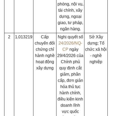
phòng, nội vụ,
tài chính, xây
dựng, ngoại
giao, tư pháp,
ngân hàng.
2
1.013219
Cấp
Nghị quyết số
Sở Xây
chuyển đổi
24/2026/NQ-
dựng; Tổ
chứng chỉ
CP
ngày
chức xã hội
hành nghề
29/4/2026 của
- nghề
hoạt động
Chính phủ
nghiệp
xây dựng
quy định cắt
giảm, phân
cấp, đơn giản
hóa thủ tục
hành chính,
điều kiện kinh
doanh lĩnh
vực quốc