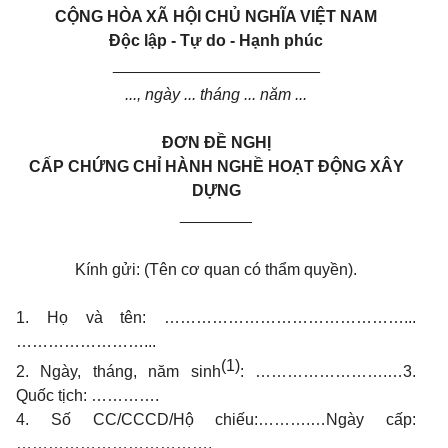
CỘNG HÒA XÃ HỘI CHỦ NGHĨA VIỆT NAM
Độc lập - Tự do - Hạnh phúc
_______________________
..., ngày ... tháng ... năm ...
ĐƠN ĐỀ NGHỊ
CẤP CHỨNG CHỈ HÀNH NGHỀ HOẠT ĐỘNG XÂY
DỰNG
________
Kính gửi: (Tên cơ quan có thẩm quyền).
1. Họ và tên: ………………………………………...
……………………...
(1)
2. Ngày, tháng, năm sinh
: …………………….…3.
Quốc tịch: ………….
4. Số CC/CCCD/Hộ chiếu:……….…Ngày cấp:
……………………………….