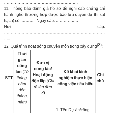
……………………………………………….
11. Thông báo đánh giá hồ sơ đề nghị cấp chứng chỉ
hành nghề (trường hợp được bảo lưu quyền dự thi sát
hạch) số: ……….. Ngày cấp: ………….….
Nơi cấp:
…………………………………………………………………
…..
(3)
12. Quá trình hoạt động chuyên môn trong xây dựng
:
Thời
gian
Đơn vị
công
công tác/
tác
(
Từ
Kê khai kinh
Hoạt động
Ghi
STT
tháng,
nghiệm thực hiện
độc lập
(Ghi
chú
năm
công việc tiêu biểu
rõ tên đơn
đến
vị)
tháng,
năm)
1. Tên Dự án/công