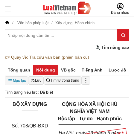
Đăng nhập
Văn bản pháp luật
Xây dựng,
Hành chính
Tìm nâng cao
👉
Quay về: Tra cứu văn bản (phiên bản cũ)
Tổng quan
Nội dung
VB gốc
Tiếng Anh
Lược đồ
Lưu
Tìm từ trong trang
Mục lục
Tình trạng hiệu lực:
Đã biết
BỘ XÂY DỰNG
CỘNG HÒA XÃ HỘI CHỦ
______
NGHĨA VIỆT NAM
Độc lập - Tự do - Hạnh phúc
_______________________
Số: 708/QĐ-BXD
Hà Nội, ngày 13 tháng 5 năm