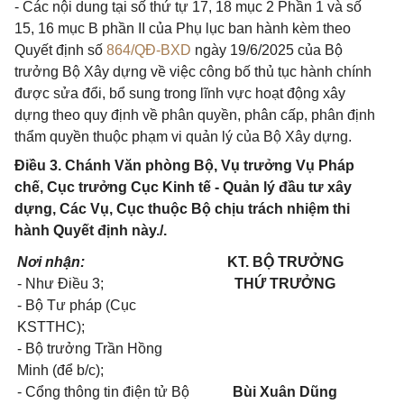
- Các nội dung tại số thứ tự 17, 18 mục 2 Phần 1 và số
15, 16 mục B phần II của Phụ lục ban hành kèm theo
Quyết định số
864/QĐ-BXD
ngày 19/6/2025 của Bộ
trưởng Bộ Xây dựng về việc công bố thủ tục hành chính
được sửa đổi, bổ sung trong lĩnh vực hoạt động xây
dựng theo quy định về phân quyền, phân cấp, phân định
thẩm quyền thuộc phạm vi quản lý của Bộ Xây dựng.
Điều 3. Chánh Văn phòng Bộ, Vụ trưởng Vụ Pháp
chế, Cục trưởng Cục Kinh tế - Quản lý đầu tư xây
dựng, Các Vụ, Cục thuộc Bộ chịu trách nhiệm thi
hành Quyết định này./.
Nơi nhận:
KT. BỘ TRƯỞNG
- Như Điều 3;
THỨ TRƯỞNG
- Bộ Tư pháp (Cục
KSTTHC);
- Bộ trưởng Trần Hồng
Minh (để b/c);
- Cổng thông tin điện tử Bộ
Bùi Xuân Dũng