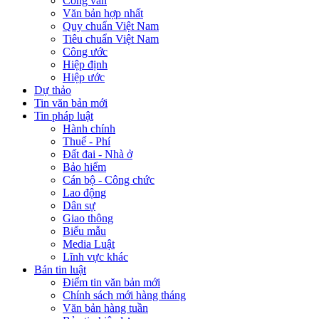
Công văn
Văn bản hợp nhất
Quy chuẩn Việt Nam
Tiêu chuẩn Việt Nam
Công ước
Hiệp định
Hiệp ước
Dự thảo
Tin văn bản mới
Tin pháp luật
Hành chính
Thuế - Phí
Đất đai - Nhà ở
Bảo hiểm
Cán bộ - Công chức
Lao động
Dân sự
Giao thông
Biểu mẫu
Media Luật
Lĩnh vực khác
Bản tin luật
Điểm tin văn bản mới
Chính sách mới hàng tháng
Văn bản hàng tuần