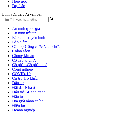
Hiệp ước
Dự thảo
Lĩnh vực tra cứu văn bản
An ninh quốc gia
An ninh trật tự
Báo chí-Truyền hình
Bảo hiểm
Cán bộ-Công chức-Viên chức
Chính sách
Chứng khoán
Cơ cấu tổ chức
Cổ phần-Cổ phần hoá
Công nghiệp
COVID-19
Cư trú-Hộ khẩu
Dân sự
Đất đai-Nhà ở
Đấu thầu-Cạnh tranh
Đầu tư
Địa giới hành chính
Điện lực
Doanh nghiệp