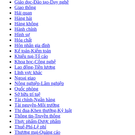
Giáo dục-Đào tạo-Dạy nghề
Giao thông
Hải quan
Hàng hải
Hàng không
Hành chính
Hình sự
Hóa chất
Hôn nhân gia đình
Kế toán-Kiểm toán
Khiếu nại-Tố cáo
Khoa học-Công nghệ
Lao động-Tiền lương
Lĩnh vực khác
Ngoại giao
Nông nghiệp-Lâm nghiệp
Quốc phòng
Sở hữu trí tuệ
Tài chính-Ngân hàng
Tài nguyên-Môi trường
Thi đua-Khen thưởng-Kỷ luật
Thông tin-Truyền thông
Thực phẩm-Dược phẩm
Thuế-Phí-Lệ phí
Thương mại-Quảng cáo