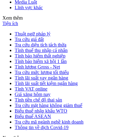
Media Luật
Lĩnh vực khác
Xem thêm
Tiện ích
Thuật ngữ pháp lý
Tra cứu giá đất
Tra cứu diện tích tách thửa
Tính thuế thu nhập cá nhân
Tính bảo hiểm thất nghiệp
Tính bảo hiểm xã hội 1 lần
Tính lương Gross - Net
Tra cứu mức lương tối thiểu
Tính lãi suất vay ngân hàng
Tính lãi suất tiết kiệm ngân hàng
Tính VAT online
Giá xăng hôm nay
Tính tiền chế độ thai sản
Tra cứu mặt hàng không giảm thuế
Biểu thuế nhập khẩu WTO
Biểu thuế ASEAN
Tra cứu mã ngành nghề kinh doanh
Thông tin về dịch Covid-19