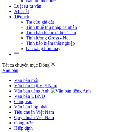
Bản tin hiệu lực
Luật sư tư vấn
AI Luật
Tiện ích
Tra cứu giá đất
Tính thuế thu nhập cá nhân
Tính bảo hiểm xã hội 1 lần
Tính lương Gross - Net
Tính bảo hiểm thất nghiệp
Giá xăng hôm nay
Tất cả chuyên mục
Đóng
Văn bản
Văn bản mới
Văn bản luật Việt Nam
Văn bản tiếng Anh
Văn bản UBND
Công văn
Văn bản hợp nhất
Tiêu chuẩn Việt Nam
Quy chuẩn Việt Nam
Công ước
Hiệp định