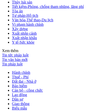
Thủy hải sản
Tiết kiệm-Phòng, chống tham nhũng, lãng phí
Tòa án
Tư pháp-Hộ tịch
Văn hóa-Thể thao-Du lịch
Vi phạm hành chính
Xây dựng
Xuất nhập cảnh
Xuất nhập khẩu
Y tế-Sức khỏe
Xem thêm
Tin tức pháp luật
Tin văn bản mới
Tin pháp luật
Hành chính
Thuế - Phí
Đất đai - Nhà ở
Bảo hiểm
Cán bộ - công chức
Lao động
Dân sự
Giao thông
Biểu mẫu