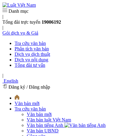
Danh mục
|
Tổng đài trực tuyến
19006192
|
Gói dịch vụ & Giá
Tra cứu văn bản
Phân tích văn bản
Dịch vụ dịch thuật
Dịch vụ nội dung
Tổng đài tư vấn
|
English
Đăng ký
/ Đăng nhập
Văn bản mới
Tra cứu văn bản
Văn bản mới
Văn bản luật Việt Nam
Văn bản tiếng Anh
Văn bản UBND