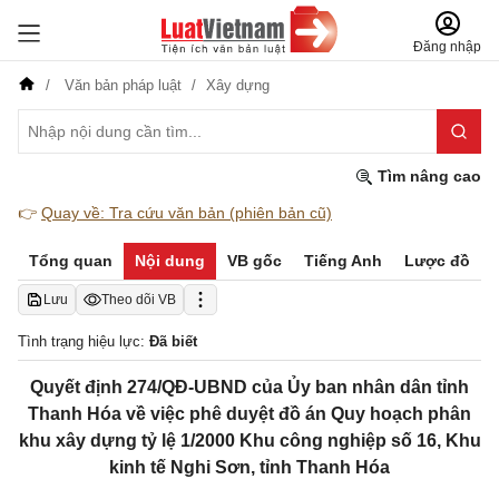
Đăng nhập
Văn bản pháp luật
Xây dựng
Tìm nâng cao
👉
Quay về: Tra cứu văn bản (phiên bản cũ)
Tổng quan
Nội dung
VB gốc
Tiếng Anh
Lược đồ
Lưu
Theo dõi VB
Tình trạng hiệu lực:
Đã biết
Quyết định 274/QĐ-UBND của Ủy ban nhân dân tỉnh
Thanh Hóa về việc phê duyệt đồ án Quy hoạch phân
khu xây dựng tỷ lệ 1/2000 Khu công nghiệp số 16, Khu
kinh tế Nghi Sơn, tỉnh Thanh Hóa