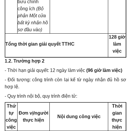
bưu chính
công ích
(Bộ
phận Một cửa
bất kỳ nhận hồ
sơ đầu vào)
128 giờ
Tổng thời gian giải quyết TTHC
làm
việc
1.2. Trường hợp 2
- Thời hạn giải quyết: 12 ngày làm việc
(96 giờ làm việc)
- Đối tượng: công trình còn lại kể từ ngày nhận đủ hồ sơ
hợp lệ.
- Quy trình nội bộ, quy trình điện tử:
Thứ
Thời
tự
Đơn vị/người
gian
Nội dung công việc
công
thực hiện
thực
việc
hiện