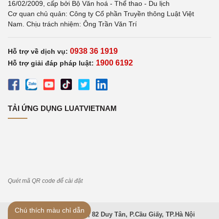
16/02/2009, cấp bởi Bộ Văn hoá - Thể thao - Du lịch
Cơ quan chủ quản: Công ty Cổ phần Truyền thông Luật Việt
Nam. Chịu trách nhiệm: Ông Trần Văn Trí
0938 36 1919
Hỗ trợ về dịch vụ:
1900 6192
Hỗ trợ giải đáp pháp luật:
TẢI ỨNG DỤNG LUATVIETNAM
Quét mã QR code để cài đặt
Chú thích màu chỉ dẫn
Trụ sở: Tầng 3, Toà nhà IC, 82 Duy Tân, P.Cầu Giấy, TP.Hà Nội