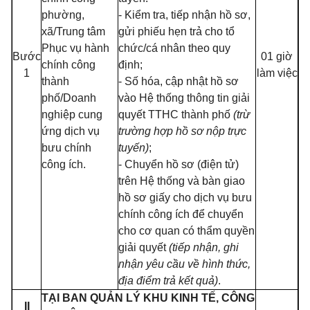
phường,
- Kiểm tra, tiếp nhận hồ sơ,
xã/Trung tâm
gửi phiếu hẹn trả cho tổ
Phục vụ hành
chức/cá nhân theo quy
Bước
01 giờ
chính công
định;
1
làm việc
thành
- Số hóa, cập nhật hồ sơ
phố/Doanh
vào Hệ thống thông tin giải
nghiệp cung
quyết TTHC thành phố
(trừ
ứng dịch vụ
trường hợp hồ sơ nộp trực
bưu chính
tuyến)
;
công ích.
- Chuyển hồ sơ (điện tử)
trên Hệ thống và bàn giao
hồ sơ giấy cho dịch vụ bưu
chính công ích để chuyển
cho cơ quan có thẩm quyền
giải quyết
(tiếp nhận, ghi
nhận yêu cầu về hình thức,
địa điểm trả kết quả)
.
TẠI BAN QUẢN LÝ KHU KINH TẾ, CÔNG
II