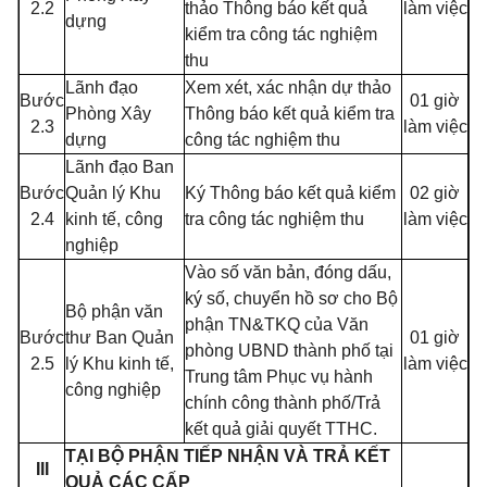
2.2
thảo Thông báo kết quả
làm việc
dựng
kiểm tra công tác nghiệm
thu
Lãnh đạo
Xem xét, xác nhận dự thảo
Bước
01 giờ
Phòng Xây
Thông báo kết quả kiểm tra
2.3
làm việc
dựng
công tác nghiệm thu
Lãnh đạo Ban
Bước
Quản lý Khu
Ký Thông báo kết quả kiểm
02 giờ
2.4
kinh tế, công
tra công tác nghiệm thu
làm việc
nghiệp
Vào số văn bản, đóng dấu,
ký số, chuyển hồ sơ cho Bộ
Bộ phận văn
phận TN&TKQ của Văn
Bước
thư Ban Quản
01 giờ
phòng UBND thành phố tại
2.5
lý Khu kinh tế,
làm việc
Trung tâm Phục vụ hành
công nghiệp
chính công thành phố/Trả
kết quả giải quyết TTHC.
TẠI BỘ PHẬN TIẾP NHẬN VÀ TRẢ KẾT
III
QUẢ CÁC CẤP