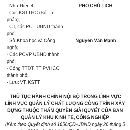
- Như Điều 4;
PHÓ CHỦ TỊCH
- Cục KSTTHC (Bộ Tư
pháp);
- CT, các PCT UBND thành
phố;
- Sở Khoa học và Công
Nguyễn Văn Mạnh
nghệ;
- Các PCVP UBND thành
phố;
- Cổng TTĐT, TT PVHCC
thành phố;
- Lưu: VT, KSTT.
THỦ TỤC HÀNH CHÍNH NỘI BỘ TRONG LĨNH VỰC
LĨNH VỰC QUẢN LÝ CHẤT LƯỢNG CÔNG TRÌNH XÂY
DỰNG THUỘC THẨM QUYỀN GIẢI QUYẾT CỦA BAN
QUẢN LÝ KHU KINH TẾ, CÔNG NGHIỆP
(Kèm theo Quyết định số 1656/QĐ-UBND ngày 26 tháng 5