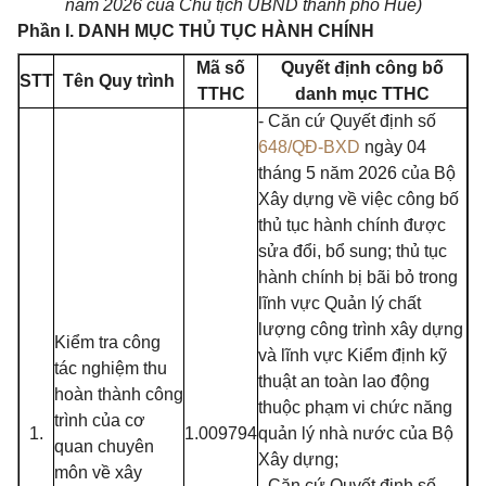
năm 2026 của Chủ tịch UBND thành phố Huế)
Phần I. DANH MỤC THỦ TỤC HÀNH CHÍNH
Mã số
Quyết định công bố
STT
Tên Quy trình
TTHC
danh mục TTHC
- Căn cứ Quyết định số
648/QĐ-BXD
ngày 04
tháng 5 năm 2026 của Bộ
Xây dựng về việc công bố
thủ tục hành chính được
sửa đổi, bổ sung; thủ tục
hành chính bị bãi bỏ trong
lĩnh vực Quản lý chất
lượng công trình xây dựng
Kiểm tra công
và lĩnh vực Kiểm định kỹ
tác nghiệm thu
thuật an toàn lao động
hoàn thành công
thuộc phạm vi chức năng
trình của cơ
1.
1.009794
quản lý nhà nước của Bộ
quan chuyên
Xây dựng;
môn về xây
- Căn cứ Quyết định số