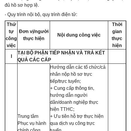
đủ hồ sơ hợp lệ.
- Quy trình nội bộ, quy trình điện tử:
Thứ
Thời
tự
Đơn vị/người
gian
Nội dung công việc
công
thực hiện
thực
việc
hiện
TẠI BỘ PHẬN TIẾP NHẬN VÀ TRẢ KẾT
I
QUẢ CÁC CẤP
Hướng dẫn các tổ chức/cá
nhân nộp hồ sơ trực
tiếp/trực tuyến;
+ Cung cấp thông tin,
hướng dẫn người
dân/doanh nghiệp thực
hiện TTHC;
Trung tâm
+ Ưu tiên hỗ trợ thực hiện
Phục vụ hành
qua dịch vụ công trực
chính công
tuyến.