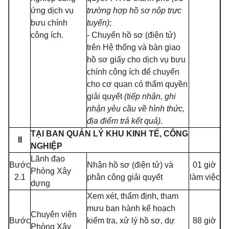
ứng dịch vụ
trường hợp hồ sơ nộp trực
bưu chính
tuyến)
;
công ích.
- Chuyển hồ sơ (điện tử)
trên Hệ thống và bàn giao
hồ sơ giấy cho dịch vụ bưu
chính công ích để chuyển
cho cơ quan có thẩm quyền
giải quyết
(tiếp nhận, ghi
nhận yêu cầu về hình thức,
địa điểm trả kết quả)
.
TẠI BAN QUẢN LÝ KHU KINH TẾ, CÔNG
II
NGHIỆP
Lãnh đạo
Bước
Nhận hồ sơ (điện tử) và
01 giờ
Phòng Xây
2.1
phân công giải quyết
làm việc
dựng
Xem xét, thẩm định, tham
mưu ban hành kế hoạch
Chuyên viên
Bước
kiểm tra, xử lý hồ sơ, dự
88 giờ
Phòng Xây