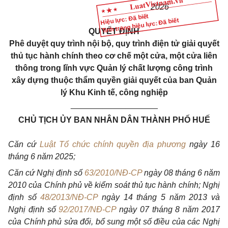
2026
Hiệu lực: Đã biết
Tình trạng hiệu lực: Đã biết
QUYẾT ĐỊNH
Phê duyệt quy trình nội bộ, quy trình điện tử giải quyết
thủ tục hành chính theo cơ chế một cửa, một cửa liên
thông trong lĩnh vực Quản lý chất lượng công trình
xây dựng thuộc thẩm quyền giải quyết của ban Quản
lý Khu Kinh tế, công nghiệp
___________________
CHỦ TỊCH ỦY BAN NHÂN DÂN THÀNH PHỐ HUẾ
Căn cứ
Luật Tổ chức chính quyền địa phương
ngày 16
tháng 6 năm 2025;
Căn cứ Nghị định số
63/2010/NĐ-CP
ngày 08 tháng 6 năm
2010 của Chính phủ về kiểm soát thủ tục hành chính; Nghị
định số
48/2013/NĐ-CP
ngày 14 tháng 5 năm 2013 và
Nghị định số
92/2017/NĐ-CP
ngày 07 tháng 8 năm 2017
của Chính phủ sửa đổi, bổ sung một số điều của các Nghị