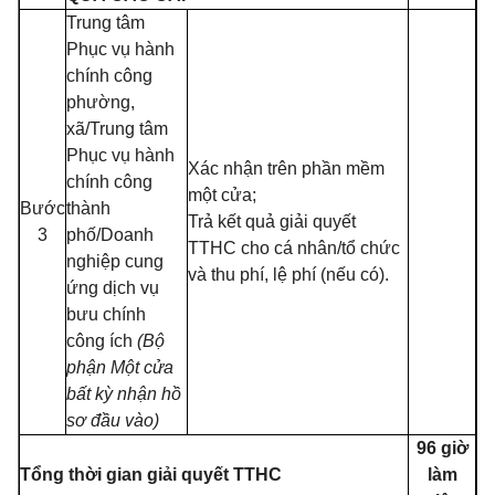
Trung tâm
Phục vụ hành
chính công
phường,
xã/Trung tâm
Phục vụ hành
Xác nhận trên phần mềm
chính công
một cửa;
Bước
thành
Trả kết quả giải quyết
3
phố/Doanh
TTHC cho cá nhân/tổ chức
nghiệp cung
và thu phí, lệ phí (nếu có).
ứng dịch vụ
bưu chính
công ích
(Bộ
phận Một cửa
bất kỳ nhận hồ
sơ đầu vào)
96 giờ
Tổng thời gian giải quyết TTHC
làm