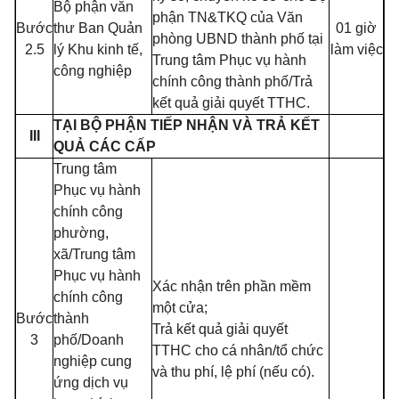
Bộ phận văn
phận TN&TKQ của Văn
Bước
thư Ban Quản
01 giờ
phòng UBND thành phố tại
2.5
lý Khu kinh tế,
làm việc
Trung tâm Phục vụ hành
công nghiệp
chính công thành phố/Trả
kết quả giải quyết TTHC.
TẠI BỘ PHẬN TIẾP NHẬN VÀ TRẢ KẾT
III
QUẢ CÁC CẤP
Trung tâm
Phục vụ hành
chính công
phường,
xã/Trung tâm
Phục vụ hành
Xác nhận trên phần mềm
chính công
một cửa;
Bước
thành
Trả kết quả giải quyết
3
phố/Doanh
TTHC cho cá nhân/tổ chức
nghiệp cung
và thu phí, lệ phí (nếu có).
ứng dịch vụ