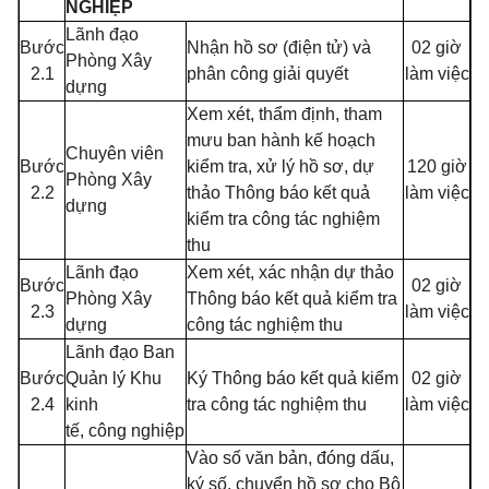
NGHIỆP
Lãnh đạo
Bước
Nhận hồ sơ (điện tử) và
02 giờ
Phòng Xây
2.1
phân công giải quyết
làm việc
dựng
Xem xét, thẩm định, tham
mưu ban hành kế hoạch
Chuyên viên
Bước
kiểm tra, xử lý hồ sơ, dự
120 giờ
Phòng Xây
2.2
thảo Thông báo kết quả
làm việc
dựng
kiểm tra công tác nghiệm
thu
Lãnh đạo
Xem xét, xác nhận dự thảo
Bước
02 giờ
Phòng Xây
Thông báo kết quả kiểm tra
2.3
làm việc
dựng
công tác nghiệm thu
Lãnh đạo Ban
Bước
Quản lý Khu
Ký Thông báo kết quả kiểm
02 giờ
2.4
kinh
tra công tác nghiệm thu
làm việc
tế, công nghiệp
Vào số văn bản, đóng dấu,
ký số, chuyển hồ sơ cho Bộ