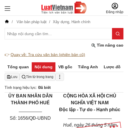
Đăng nhập
Văn bản pháp luật
Xây dựng,
Hành chính
Tìm nâng cao
👉
Quay về: Tra cứu văn bản (phiên bản cũ)
Tổng quan
Nội dung
VB gốc
Tiếng Anh
Lược đồ
Lưu
Tìm từ trong trang
Tình trạng hiệu lực:
Đã biết
ỦY BAN NHÂN DÂN
CỘNG HÒA XÃ HỘI CHỦ
THÀNH PHỐ HUẾ
NGHĨA VIỆT NAM
_________
Độc lập - Tự do - Hạnh phúc
_________________
Số: 1656/QĐ-UBND
Huế, ngày 26 tháng 5 năm