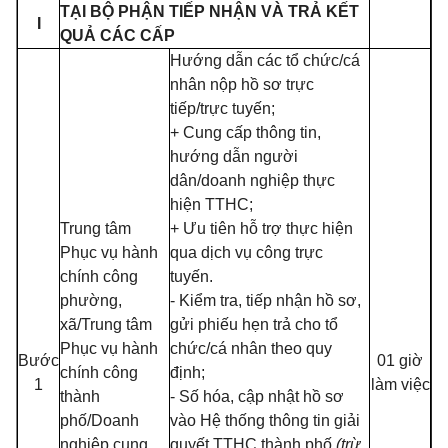
TẠI BỘ PHẬN TIẾP NHẬN VÀ TRẢ KẾT
I
QUẢ CÁC CẤP
Hướng dẫn các tổ chức/cá
nhân nộp hồ sơ trực
tiếp/trực tuyến;
+ Cung cấp thông tin,
hướng dẫn người
dân/doanh nghiệp thực
hiện TTHC;
Trung tâm
+ Ưu tiên hỗ trợ thực hiện
Phục vụ hành
qua dịch vụ công trực
chính công
tuyến.
phường,
- Kiểm tra, tiếp nhận hồ sơ,
xã/Trung tâm
gửi phiếu hẹn trả cho tổ
Phục vụ hành
chức/cá nhân theo quy
Bước
01 giờ
chính công
định;
1
làm việc
thành
- Số hóa, cập nhật hồ sơ
phố/Doanh
vào Hệ thống thông tin giải
nghiệp cung
quyết TTHC thành phố
(trừ