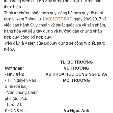
trên trang Web của Bộ Xây dựng) để được hướng dẫn
thực hiện.
Trình tự chứng nhận hợp quy, công
bố
hợp quy đề nghị
đơn vị xem Thông tư
10/2017/TT-BXD
ngày 29/9/2017 về
việc ban hành Quy chuẩn kỹ thuật quốc gia về sản phẩm,
hàng hóa vật liệu xây dựng và hướng dẫn chứng nhận
hợp quy, công bố hợp quy.
Trên đây là ý kiến của Bộ Xây dựng để công ty biết, thực
hiện./.
TL. BỘ TRƯỞNG
Nơi nhận:
VỤ TRƯỞNG
- Như trên;
VỤ KHOA HỌC CÔNG NGHỆ VÀ
- TT. Nguyễn Văn
MÔI TRƯỜNG
Sinh (để b/c);
- Văn phòng Chính
phủ (
để
b/c);
- Lưu: VT,
KH
CN&MT.
Vũ Ngọc Anh