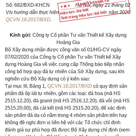
Số:
682
/BXD-KHCN
Hà Nội, ngày 21 tháng 02
Hiệu lực: Đã biết
V/v hướng dẫn thực hiện
năm 2020
Tình trạng hiệu lực: Đã biết
QCVN 16:2017/BXD
.
Kính gửi:
Công ty Cổ phần Tư vấn Thiết kế Xây dựng
Hoàng Gia
Bộ Xây dựng nhận được công văn số 01/HG-CV ngày
07/02/2020 của Công ty Cổ phần Tư vấn Thiết kế Xây
dựng Hoàng Gia về việc cung cấp Thông báo tiếp nhận
công bố hợp quy đá tự nhiên của Sở Xây dựng, sau khi
nghiên cứu Bộ Xây dựng có ý kiến sau:
Tại mục III, Bảng 1,
QCVN 16:2017/BXD
có quy định sản
phẩm đá ốp lát tự nhiên, gồm các loại: đá hoa (mã HS
2515.12.20), đá granit (mã HS 2516.12.20), đá vôi (mã HS
2515.20.00), đá cát kết (mã HS 2515.20.20), để xác định
sản phẩm đá da có nằm trong 4 nhóm sản phẩm trên hay
không đề nghị đơn vị liên hệ với các Tổ chức chỉ định
đánh giá sự phù hợp đã được Bộ Xây dựng chỉ định (xem