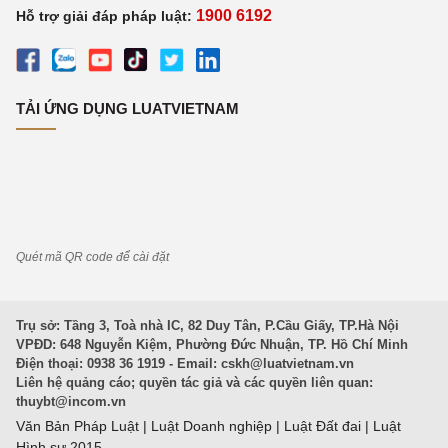
1900 6192
Hỗ trợ giải đáp pháp luật:
TẢI ỨNG DỤNG LUATVIETNAM
Quét mã QR code để cài đặt
Trụ sở: Tầng 3, Toà nhà IC, 82 Duy Tân, P.Cầu Giấy, TP.Hà Nội
VPĐD: 648 Nguyễn Kiệm, Phường Đức Nhuận, TP. Hồ Chí Minh
Điện thoại: 0938 36 1919 - Email:
cskh@luatvietnam.vn
Liên hệ quảng cáo; quyền tác giả và các quyền liên quan:
thuybt@incom.vn
Văn Bản Pháp Luật
|
Luật Doanh nghiệp
|
Luật Đất đai
|
Luật
Hình sự 2015