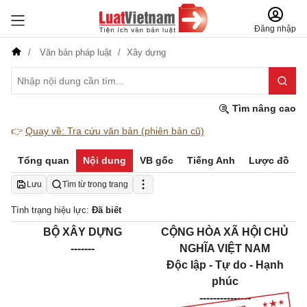
Đăng nhập
Văn bản pháp luật
Xây dựng
Tìm nâng cao
👉
Quay về: Tra cứu văn bản (phiên bản cũ)
Tổng quan
Nội dung
VB gốc
Tiếng Anh
Lược đồ
Lưu
Tìm từ trong trang
Tình trạng hiệu lực:
Đã biết
BỘ XÂY DỰNG
CỘNG HÒA XÃ HỘI CHỦ
-------
NGHĨA VIỆT NAM
Độc lập - Tự do - Hạnh
phúc
---------------