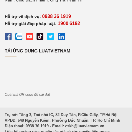
Nam. Chịu trách nhiệm: Ông Trần Văn Trí
0938 36 1919
Hỗ trợ về dịch vụ:
1900 6192
Hỗ trợ giải đáp pháp luật:
TẢI ỨNG DỤNG LUATVIETNAM
Quét mã QR code để cài đặt
Trụ sở: Tầng 3, Toà nhà IC, 82 Duy Tân, P.Cầu Giấy, TP.Hà Nội
VPĐD: 648 Nguyễn Kiệm, Phường Đức Nhuận, TP. Hồ Chí Minh
Điện thoại: 0938 36 1919 - Email:
cskh@luatvietnam.vn
Liên hệ quảng cáo; quyền tác giả và các quyền liên quan: