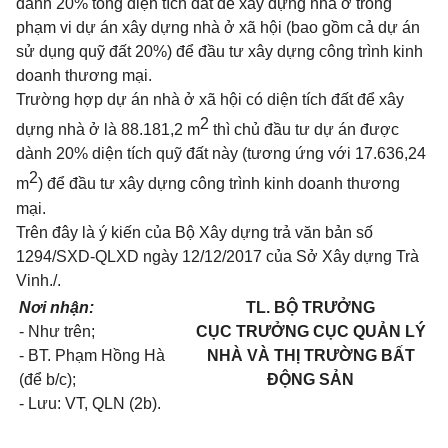
dành 20% tổng diện tích đất để xây dựng nhà ở trong
phạm vi dự án xây dựng nhà ở xã hội (bao gồm cả dự án
sử dụng quỹ đất 20%) để đầu tư xây dựng công trình kinh
doanh thương mại.
Trường hợp dự án nhà ở xã hội có diện tích đất để xây
2
dựng nhà ở là
88.181,2 m
thì chủ đầu tư dự án được
dành 20% diện tích quỹ đất này (tương ứng với 17.636,24
2
m
) để đầu tư xây dựng công trình kinh doanh thương
mại.
Trên đây là ý kiến của Bộ Xây dựng trả văn bản số
1294/SXD-QLXD ngày 12/12/2017 của Sở Xây dựng Trà
Vinh./.
N
ơi nhận:
TL. BỘ TRƯỞNG
- Như trên;
CỤC TRƯỞNG CỤC QUẢN LÝ
- BT. Phạm Hồng Hà
NHÀ VÀ THỊ TRƯỜNG BẤT
(để b/c);
ĐỘNG SẢN
- Lưu: VT, QLN (2b).