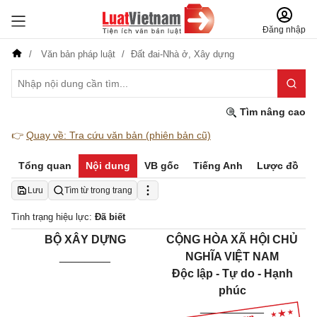
Đăng nhập
Văn bản pháp luật
Đất đai-Nhà ở,
Xây dựng
Tìm nâng cao
👉
Quay về: Tra cứu văn bản (phiên bản cũ)
Tổng quan
Nội dung
VB gốc
Tiếng Anh
Lược đồ
Lưu
Tìm từ trong trang
Tình trạng hiệu lực:
Đã biết
BỘ XÂY DỰNG
CỘNG HÒA XÃ HỘI CHỦ
________
NGHĨA VIỆT NAM
Độc lập - Tự do - Hạnh
phúc
__________