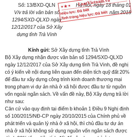
Số: 13/BXD-QLN
Hà Nội, ngày 18 tháng 01
Hiệu lực: Đã biết
V/v trả lời văn bản số
năm 2018
Tình trạng hiệu lực: Đã biết
1294/SXD-QLXD ngày
12/12/2017 của Sở Xây
dựng tỉnh Trà Vinh
Kính gửi:
Sở Xây dựng tỉnh Trà Vinh
Bộ Xây dựng nhận được văn bản số 1294/SXD-QLXD
ngày 12/12/2017 của Sở Xây dựng tỉnh Trà Vinh, đề nghị
có ý kiến về nội dung liên quan đến diện tích quỹ đất 20%
để đầu tư xây dựng công trình kinh doanh thương mại
trong phạm vi dự án nhà ở xã hội được đầu tư từ nguồn
vốn ngoài ngân sách. Về vấn đề này, Bộ Xây dựng trả lời
như sau:
Căn cứ vào quy định tại
điểm b khoản 1 Điều 9 Nghị định
số 100/2015/NĐ-CP
ngày 20/10/2015 của Chính phủ về
phát triển và quản lý nhà ở xã hội, thì chủ đầu tư dự án
nhà ở xã hội không sử dụng nguồn vốn ngân sách được