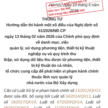
Hà Nội, ngày 10 tháng 6 năm
Hiệu lực: Đã biết
Tình trạng hiệu lực: Đã biết
2026
THÔNG TƯ
Hướng dẫn thi hành một số điều của Nghị định số
61/2026/NĐ
-
CP
ngày 13 tháng 02 năm 2026 của Chính phủ quy định
về danh mục, việc
quản lý, sử dụng phương tiện, thiết bị kỹ thuật
nghiệp vụ và quy trình thu
thập, sử dụng dữ liệu thu được từ phương tiện, thiết
bị kỹ thuật do cá nhân,
tổ chức cung cấp để phát hiện vi phạm hành chính
thuộc lĩnh vực quản lý
nhà nước của Bộ Xây dựng
Căn cứ Luật Xử lý vi phạm hành chính số
15/2012/QH13
được sửa đổi, bổ sung bởi Luật số
54/2014/QH13
, Luật
số
18/2017/QH14
, Luật số
67/2020/QH14
, Luật số
09/2022/QH15
, Luật số
11/2022/QH15
, Luật số