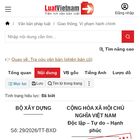
Đăng nhập
Văn bản pháp luật
Giao thông,
Vi phạm hành chính
Tìm nâng cao
👉
Quay về: Tra cứu văn bản (phiên bản cũ)
Tổng quan
Nội dung
VB gốc
Tiếng Anh
Lược đồ
Lưu
Tìm từ trong trang
Mục lục
Tình trạng hiệu lực:
Đã biết
BỘ XÂY DỰNG
CỘNG HÒA XÃ HỘI CHỦ
_______
NGHĨA VIỆT NAM
Độc lập – Tự do – Hạnh
Số: 29/2026/TT-BXD
phúc
_________________