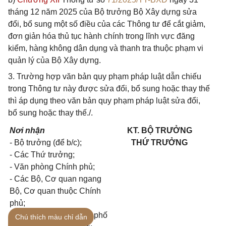
tháng 12 năm 2025 của Bộ trưởng Bộ Xây dựng sửa
đổi, bổ sung một số điều của các Thông tư để cắt giảm,
đơn giản hóa thủ tục hành chính trong lĩnh vực đăng
kiểm, hàng không dân dụng và thanh tra thuộc phạm vi
quản lý của Bộ Xây dựng.
3. Trường hợp văn bản quy phạm pháp luật dẫn chiếu
trong Thông tư này được sửa đổi, bổ sung hoặc thay thế
thì áp dụng theo văn bản quy phạm pháp luật sửa đổi,
bổ sung hoặc thay thế./.
Nơi nhận
KT. BỘ TRƯỞNG
- Bộ trưởng (để b/c);
THỨ TRƯỞNG
- Các Thứ trưởng;
- Văn phòng Chính phủ;
- Các Bộ, Cơ quan ngang
Bộ, Cơ quan thuộc Chính
phủ;
- UBND các tỉnh, thành phố
Chú thích màu chỉ dẫn