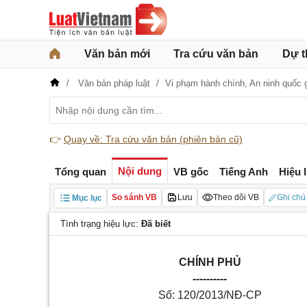
Văn bản mới
Tra cứu văn bản
Dự t
Văn bản pháp luật
Vi phạm hành chính,
An ninh quốc 
👉
Quay về: Tra cứu văn bản (phiên bản cũ)
Nội dung
Tổng quan
VB gốc
Tiếng Anh
Hiệu 
So sánh VB
Lưu
Theo dõi VB
Ghi chú
Mục lục
Tình trạng hiệu lực:
Đã biết
CHÍNH PHỦ
----------
Số: 120/2013/NĐ-CP