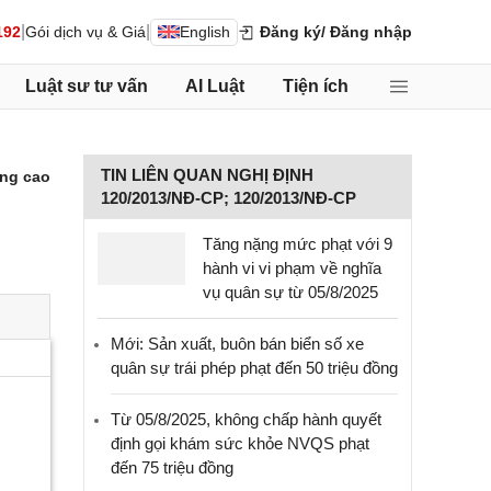
|
|
192
Gói dịch vụ & Giá
English
Đăng ký
/ Đăng nhập
Luật sư tư vấn
AI Luật
Tiện ích
TIN LIÊN QUAN NGHỊ ĐỊNH
ng cao
120/2013/NĐ-CP; 120/2013/NĐ-CP
Tăng nặng mức phạt với 9
hành vi vi phạm về nghĩa
vụ quân sự từ 05/8/2025
Mới: Sản xuất, buôn bán biển số xe
quân sự trái phép phạt đến 50 triệu đồng
Từ 05/8/2025, không chấp hành quyết
định gọi khám sức khỏe NVQS phạt
đến 75 triệu đồng