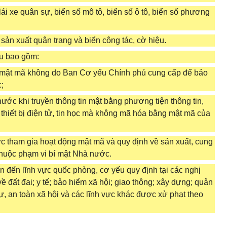
ái xe quân sự, biển số mô tô, biển số ô tô, biển số phương
sản xuất quân trang và biển công tác, cờ hiệu.
ếu bao gồm:
 mật mã không do Ban Cơ yếu Chính phủ cung cấp để bảo
;
ước khi truyền thông tin mật bằng phương tiện thông tin,
 thiết bị điện tử, tin học mà không mã hóa bằng mật mã của
c tham gia hoạt động mật mã và quy định về sản xuất, cung
thuộc phạm vi bí mật Nhà nước.
n đến lĩnh vực quốc phòng, cơ yếu quy định tại các nghị
ề đất đai; y tế; bảo hiểm xã hội; giao thông; xây dựng; quản
 tự, an toàn xã hội và các lĩnh vực khác được xử phạt theo