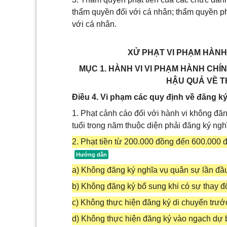
thẩm quyền đối với cá nhân; thẩm quyền phạ
với cá nhân.
XỬ PHẠT VI PHẠM HÀN
MỤC 1. HÀNH VI VI PHẠM HÀNH CHÍ
HẬU QUẢ VỀ T
Điều 4. Vi phạm các quy định về đăng k
1. Phạt cảnh cáo đối với hành vi không đă
tuổi trong năm thuộc diện phải đăng ký ngh
2. Phạt tiền từ 200.000 đồng đến 600.000 đ
a) Không đăng ký nghĩa vụ quân sự lần đầu
b) Không đăng ký bổ sung khi có sự thay đổi
c) Không thực hiện đăng ký di chuyển trước
d) Không thực hiện đăng ký vào ngạch dự b