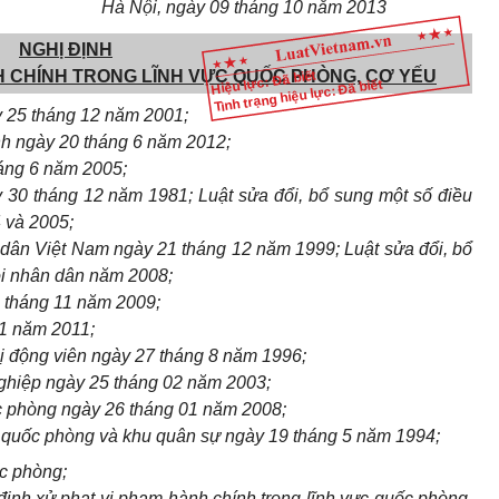
Hà Nội, ngày 09 tháng 10 năm 2013
NGHỊ ĐỊNH
H CHÍNH TRONG LĨNH VỰC QUỐC PHÒNG, CƠ YẾU
Hiệu lực: Đã biết
Tình trạng hiệu lực: Đã biết
y 25 tháng 12 năm 2001;
nh ngày 20 tháng 6 năm 2012;
áng 6 năm 2005;
 30 tháng 12 năm 1981; Luật sửa đổi, bổ sung một số điều
 và 2005;
dân Việt Nam ngày 21 tháng 12 năm 1999; Luật sửa đổi, bổ
ội nhân dân năm 2008;
 tháng 11 năm 2009;
11 năm 2011;
ị động viên ngày 27 tháng 8 năm 1996;
ghiệp ngày 25 tháng 02 năm 2003;
 phòng ngày 26 tháng 01 năm 2008;
h quốc phòng và khu quân sự ngày 19 tháng 5 năm 1994;
c phòng;
ịnh xử phạt vi phạm hành chính trong lĩnh vực quốc phòng,