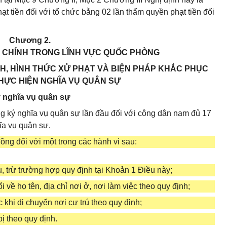
t tiền đối với tổ chức bằng 02 lần thẩm quyền phạt tiền đối
Chương 2.
H CHÍNH TRONG LĨNH VỰC QUỐC PHÒNG
NH, HÌNH THỨC XỬ PHẠT VÀ BIỆN PHÁP KHẮC PHỤC
HỰC HIỆN NGHĨA VỤ QUÂN SỰ
ý nghĩa vụ quân sự
ng ký nghĩa vụ quân sự lần đầu đối với công dân nam đủ 17
ĩa vụ quân sự.
ồng đối với một trong các hành vi sau:
, trừ trường hợp quy định tại Khoản 1 Điều này;
 về họ tên, địa chỉ nơi ở, nơi làm việc theo quy định;
 khi di chuyển nơi cư trú theo quy định;
ị theo quy định.