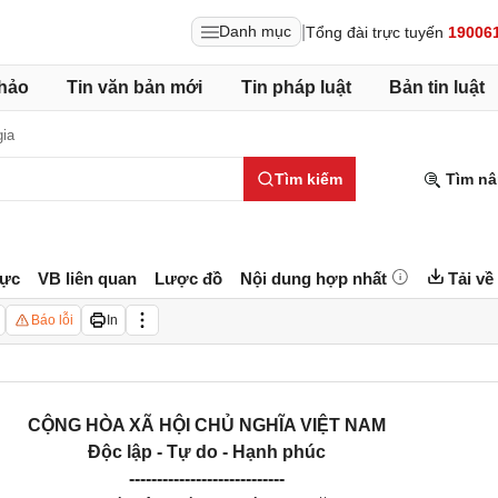
|
Danh mục
Tổng đài trực tuyến
19006
hảo
Tin văn bản mới
Tin pháp luật
Bản tin luật
gia
Tìm kiếm
Tìm nâ
lực
VB liên quan
Lược đồ
Nội dung hợp nhất
Tải về
Báo lỗi
In
CỘNG HÒA XÃ HỘI CHỦ NGHĨA VIỆT NAM
Độc lập - Tự do - Hạnh phúc
----------------------------