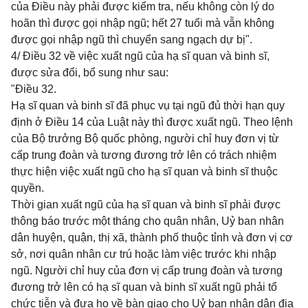
của Điều này phải được kiểm tra, nếu không còn lý do
hoãn thì được gọi nhập ngũ; hết 27 tuổi mà vẫn không
được gọi nhập ngũ thì chuyển sang ngạch dự bị".
4/ Điều 32 về việc xuất ngũ của hạ sĩ quan và binh sĩ,
được sửa đổi, bổ sung như sau:
"Điều 32.
Hạ sĩ quan và binh sĩ đã phục vụ tại ngũ đủ thời hạn quy
định ở Điều 14 của Luật này thì được xuất ngũ. Theo lệnh
của Bộ trưởng Bộ quốc phòng, người chỉ huy đơn vị từ
cấp trung đoàn và tương đương trở lên có trách nhiệm
thực hiện việc xuất ngũ cho hạ sĩ quan và binh sĩ thuộc
quyền.
Thời gian xuất ngũ của hạ sĩ quan và binh sĩ phải được
thông báo trước một tháng cho quân nhân, Uỷ ban nhân
dân huyện, quận, thị xã, thành phố thuộc tỉnh và đơn vị cơ
sở, nơi quân nhân cư trú hoặc làm việc trước khi nhập
ngũ. Người chỉ huy của đơn vị cấp trung đoàn và tương
đương trở lên có hạ sĩ quan và binh sĩ xuất ngũ phải tổ
chức tiễn và đưa họ về bàn giao cho Uỷ ban nhân dân địa