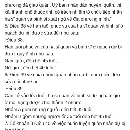
phương đã giao quân. Uỷ ban nhân dân huyện, quận, thị
xã, thành phố thuộc tỉnh có trách nhiệm tổ chức tiếp nhận
hạ sĩ quan và binh sĩ xuất ngũ về địa phương mình."
5/ Điều 38 về hạn tuổi phục vụ của hạ sĩ quan và binh sĩ ở
ngạch dự bị, được sửa đổi như sau:
"Điều 38.
Hạn tuổi phục vụ của hạ sĩ quan và binh sĩ ở ngạch dự bị
được quy định như sau:
Nam giới, đến hết 45 tuổi;
Nữ giới, đến hết 40 tuổi;"
6/ Điều 39 về chia nhóm quân nhân dự bị nam giới, được
sửa đổi như sau:
"Điều 39.
Căn cứ vào lứa tuổi, hạ sĩ quan và binh sĩ dự bị nam giới
ở mỗi hạng được chia thành 2 nhóm:
Nhóm A gồm những người đến hết 35 tuổi;
Nhóm B gồm những người từ 36 tuổi đến hết 45 tuổi."
7/ Bỏ khoản 3 Điều 40 về việc huấn luyện quân nhân dự bị