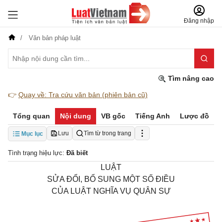
Đăng nhập
Văn bản pháp luật
Tìm nâng cao
👉
Quay về: Tra cứu văn bản (phiên bản cũ)
Tổng quan
Nội dung
VB gốc
Tiếng Anh
Lược đồ
Lưu
Tìm từ trong trang
Mục lục
Tình trạng hiệu lực:
Đã biết
LUẬT
SỬA ĐỔI, BỔ SUNG MỘT SỐ ĐIỀU
CỦA LUẬT NGHĨA VỤ QUÂN SỰ