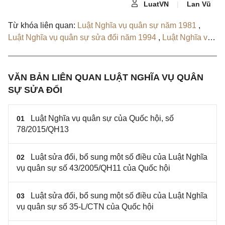
LuatVN
|
Lan Vũ
Từ khóa liên quan:
Luật Nghĩa vụ quân sự năm 1981
,
Luật Nghĩa vụ quân sự sửa đổi năm 1994
,
Luật Nghĩa vụ
quân sự sửa đổi 2005
,
Nghị định 42/2011/NĐ-CP
,
Thông
tư liên tịch 175/2011/TTLT-BQP-BGDĐT
,
Thông tư liên
tịch 36/2011/TTLT-BYT-BQP
,
Thông tư 184/2011/TT-BQP
VĂN BẢN LIÊN QUAN LUẬT NGHĨA VỤ QUÂN
,
Nghị định 120/2013/NĐ-CP
,
Luật Nghĩa vụ quân sự
SỰ SỬA ĐỔI
2015
,
Quyết định 1316/QĐ-BQP
Luật Nghĩa vụ quân sự của Quốc hội, số
01
78/2015/QH13
Luật sửa đổi, bổ sung một số điều của Luật Nghĩa
02
vụ quân sự số 43/2005/QH11 của Quốc hội
Luật sửa đổi, bổ sung một số điều của Luật Nghĩa
03
vụ quân sự số 35-L/CTN của Quốc hội