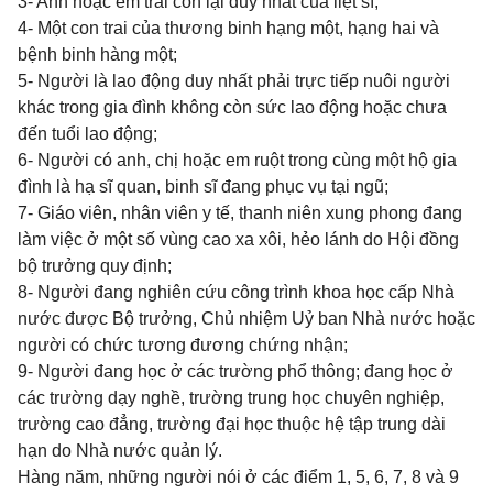
3- Anh hoặc em trai còn lại duy nhất của liệt sĩ;
4- Một con trai của thương binh hạng một, hạng hai và
bệnh binh hàng một;
5- Người là lao động duy nhất phải trực tiếp nuôi người
khác trong gia đình không còn sức lao động hoặc chưa
đến tuổi lao động;
6- Người có anh, chị hoặc em ruột trong cùng một hộ gia
đình là hạ sĩ quan, binh sĩ đang phục vụ tại ngũ;
7- Giáo viên, nhân viên y tế, thanh niên xung phong đang
làm việc ở một số vùng cao xa xôi, hẻo lánh do Hội đồng
bộ trưởng quy định;
8- Người đang nghiên cứu công trình khoa học cấp Nhà
nước được Bộ trưởng, Chủ nhiệm Uỷ ban Nhà nước hoặc
người có chức tương đương chứng nhận;
9- Người đang học ở các trường phổ thông; đang học ở
các trường dạy nghề, trường trung học chuyên nghiệp,
trường cao đẳng, trường đại học thuộc hệ tập trung dài
hạn do Nhà nước quản lý.
Hàng năm, những người nói ở các điểm 1, 5, 6, 7, 8 và 9