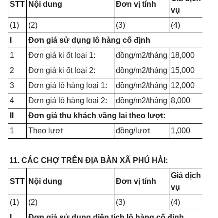
STT
Nội dung
Đơn vị tính
vụ
(1)
(2)
(3)
(4)
I
Đơn giá sử dụng lô hàng cố định
1
Đơn giá ki ốt loại 1:
đồng/m2/tháng
18,000
2
Đơn giá ki ốt loại 2:
đồng/m2/tháng
15,000
3
Đơn giá lô hàng loại 1:
đồng/m2/tháng
12,000
4
Đơn giá lô hàng loại 2:
đồng/m2/tháng
8,000
II
Đơn giá thu khách vãng lai theo lượt:
1
Theo lượt
đồng/lượt
1,000
11. CÁC CHỢ TRÊN ĐỊA BÀN XÃ PHÚ HẢI:
Giá dịch
STT
Nội dung
Đơn vị tính
vụ
(1)
(2)
(3)
(4)
I
Đơn giá sử dụng diện tích lô hàng cố định