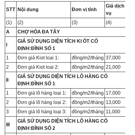
Giá dịch
STT
Nội dung
Đơn vị tính
vụ
(1)
(2)
(3)
(4)
A
CHỢ HÒA ĐA TÂY
GIÁ SỬ DỤNG DIỆN TÍCH KI ỐT CỐ
I
ĐỊNH:ĐÌNH SỐ 1
1
Đơn giá Kiot loại 1:
đồng/m2/tháng
37,000
2
Đơn giá Kiot loại 2:
đồng/m2/tháng
21,000
GIÁ SỬ DỤNG DIỆN TÍCH LÔ HÀNG CỐ
II
ĐỊNH:ĐÌNH SỐ 1
1
Đơn giá lô hàng loại 1:
đồng/m2/tháng
17,000
2
Đơn giá lô hàng loại 2:
đồng/m2/tháng
13,000
3
Đơn giá lô hàng loại 3:
đồng/m2/tháng
11,000
GIÁ SỬ DỤNG DIỆN TÍCH LÔ HÀNG CỐ
III
ĐỊNH:ĐÌNH SỐ 2