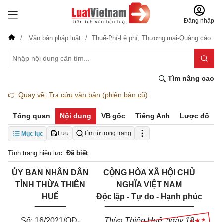
Đăng nhập
Văn bản pháp luật
Thuế-Phí-Lệ phí,
Thương mại-Quảng cáo
Tìm nâng cao
👉
Quay về: Tra cứu văn bản (phiên bản cũ)
Tổng quan
Nội dung
VB gốc
Tiếng Anh
Lược đồ
Lưu
Tìm từ trong trang
Mục lục
Tình trạng hiệu lực:
Đã biết
ỦY BAN NHÂN DÂN
CỘNG HÒA XÃ HỘI CHỦ
TỈNH THỪA THIÊN
NGHĨA VIỆT NAM
HUẾ
Độc lập - Tự do - Hạnh phúc
_______
____________________
Số: 16/2021/QĐ-
Thừa Thiên Huế, ngày 18