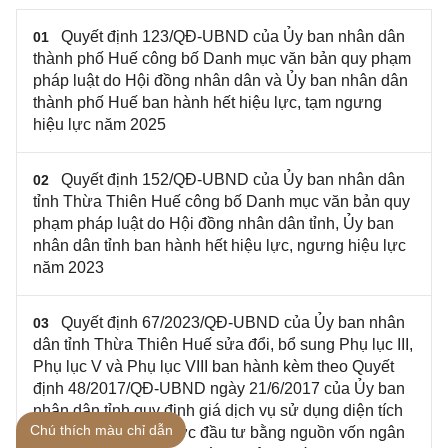
Quyết định 123/QĐ-UBND của Ủy ban nhân dân
01
thành phố Huế công bố Danh mục văn bản quy phạm
pháp luật do Hội đồng nhân dân và Ủy ban nhân dân
thành phố Huế ban hành hết hiệu lực, tạm ngưng
hiệu lực năm 2025
Quyết định 152/QĐ-UBND của Ủy ban nhân dân
02
tỉnh Thừa Thiên Huế công bố Danh mục văn bản quy
phạm pháp luật do Hội đồng nhân dân tỉnh, Ủy ban
nhân dân tỉnh ban hành hết hiệu lực, ngưng hiệu lực
năm 2023
Quyết định 67/2023/QĐ-UBND của Ủy ban nhân
03
dân tỉnh Thừa Thiên Huế sửa đổi, bổ sung Phụ lục III,
Phụ lục V và Phụ lục VIII ban hành kèm theo Quyết
định 48/2017/QĐ-UBND ngày 21/6/2017 của Ủy ban
nhân dân tỉnh quy định giá dịch vụ sử dụng diện tích
Chú thích màu chỉ dẫn
bán hàng tại chợ được đầu tư bằng nguồn vốn ngân