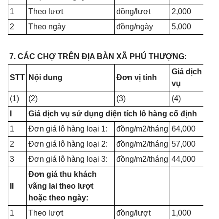
1
Theo lượt
đồng/lượt
2,000
2
Theo ngày
đồng/ngày
5,000
7. CÁC CHỢ TRÊN ĐỊA BÀN XÃ PHÚ THƯỢNG:
Giá dịch
STT
Nội dung
Đơn vị tính
vụ
(1)
(2)
(3)
(4)
I
Giá dịch vụ sử dụng diện tích lô hàng cố định
1
Đơn giá lô hàng loại 1:
đồng/m2/tháng
64,000
2
Đơn giá lô hàng loại 2:
đồng/m2/tháng
57,000
3
Đơn giá lô hàng loại 3:
đồng/m2/tháng
44,000
Đơn giá thu khách
II
vãng lai theo lượt
hoặc theo ngày:
1
Theo lượt
đồng/lượt
1,000