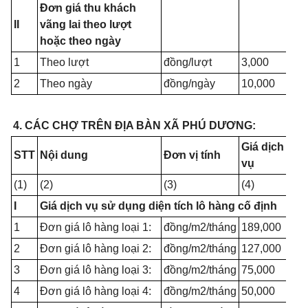
Đơn giá thu khách
II
vãng lai theo lượt
hoặc theo ngày
1
Theo lượt
đồng/lượt
3,000
2
Theo ngày
đồng/ngày
10,000
4. CÁC CHỢ TRÊN ĐỊA BÀN XÃ PHÚ DƯƠNG:
Giá dịch
STT
Nội dung
Đơn vị tính
vụ
(1)
(2)
(3)
(4)
I
Giá dịch vụ sử dụng diện tích lô hàng cố định
1
Đơn giá lô hàng loại 1:
đồng/m2/tháng
189,000
2
Đơn giá lô hàng loại 2:
đồng/m2/tháng
127,000
3
Đơn giá lô hàng loại 3:
đồng/m2/tháng
75,000
4
Đơn giá lô hàng loại 4:
đồng/m2/tháng
50,000