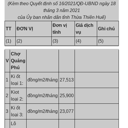
(Kèm theo Quyết định số 16/2021/QĐ-UBND ngày 18
tháng 3 năm 2021
của Ủy ban nhân dân tỉnh Thừa Thiên Huế)
Đơn vị
Giá dịch
TT
ĐƠN VỊ
Ghi chú
tính
vụ
(1)
(2)
(3)
(4)
(5)
Chợ
V
Quảng
Phú
Ki ốt
1
đồng/m2/tháng
27,513
loại 1:
Kiot
2
đồng/m2/tháng
25,900
loại 2:
Ki ốt
3
đồng/m2/tháng
23,077
loại 3:
Lô