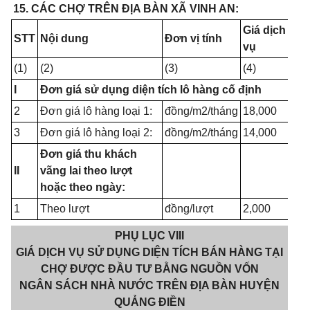
15. CÁC CHỢ TRÊN ĐỊA BÀN XÃ VINH AN:
Giá dịch
STT
Nội dung
Đơn vị tính
vụ
(1)
(2)
(3)
(4)
I
Đơn giá sử dụng diện tích lô hàng cố định
2
Đơn giá lô hàng loại 1:
đồng/m2/tháng
18,000
3
Đơn giá lô hàng loại 2:
đồng/m2/tháng
14,000
Đơn giá thu khách
II
vãng lai theo lượt
hoặc theo ngày:
1
Theo lượt
đồng/lượt
2,000
PHỤ LỤC VIII
GIÁ DỊCH VỤ SỬ DỤNG DIỆN TÍCH BÁN HÀNG TẠI
CHỢ ĐƯỢC ĐẦU TƯ BẰNG NGUỒN VỐN
NGÂN SÁCH NHÀ NƯỚC TRÊN ĐỊA BÀN HUYỆN
QUẢNG ĐIỀN