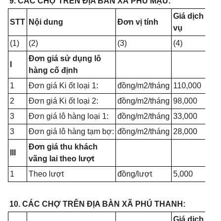
9. CÁC CHỢ TRÊN ĐỊA BÀN XÃ PHÚ MẬU:
Giá dịch
STT
Nội dung
Đơn vị tính
vụ
(1)
(2)
(3)
(4)
Đơn giá sử dụng lô
I
hàng cố định
1
Đơn giá Ki ốt loại 1:
đồng/m2/tháng
110,000
2
Đơn giá Ki ốt loại 2:
đồng/m2/tháng
98,000
3
Đơn giá lô hàng loại 1:
đồng/m2/tháng
33,000
3
Đơn giá lô hàng tạm bợ:
đồng/m2/tháng
28,000
Đơn giá thu khách
III
vãng lai theo lượt
1
Theo lượt
đồng/lượt
5,000
10. CÁC CHỢ TRÊN ĐỊA BÀN XÃ PHÚ THANH:
Giá dịch