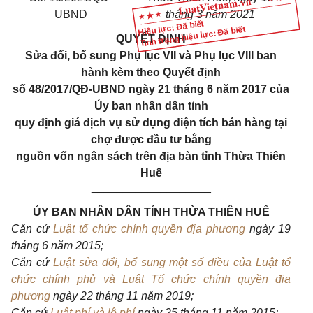
UBND
tháng 3 năm 2021
Hiệu lực: Đã biết
Tình trạng hiệu lực: Đã biết
QUYẾT ĐỊNH
Sửa đổi, bổ sung Phụ lục VII và Phụ lục VIII ban
hành kèm theo Quyết định
số 48/2017/QĐ-UBND ngày 21 tháng 6 năm 2017 của
Ủy ban nhân dân tỉnh
quy định giá dịch vụ sử dụng diện tích bán hàng tại
chợ được đầu tư bằng
nguồn vốn ngân sách trên địa bàn tỉnh Thừa Thiên
Huế
___________________
ỦY BAN NHÂN DÂN TỈNH THỪA THIÊN HUẾ
Căn cứ
Luật tổ chức chính quyền địa phương
ngày 19
tháng 6 năm 2015;
Căn cứ
Luật sửa đổi, bổ sung một số điều của Luật tổ
chức chính phủ và Luật Tổ chức chính quyền địa
phương
ngày 22 tháng 11 năm 2019;
Căn cứ
Luật phí và lệ phí
ngày 25 tháng 11 năm 2015;