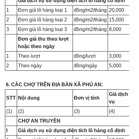
Giá dịch vụ sử dụng diện tích lô hàng cố định
1
Đơn giá lô hàng loại 1
đồng/m2/tháng
20,000
2
Đơn giá lô hàng loại 2
đồng/m2/tháng
15,000
3
Đơn giá lô hàng loại 3
đồng/m2/tháng
8,000
Đơn giá thu theo lượt
hoặc theo ngày
1
Theo lượt
đồng/lượt
3,000
2
Theo ngày
đồng/ngày
5,000
6. CÁC CHỢ TRÊN ĐỊA BÀN XÃ PHÚ AN:
Giá dịch
STT
Nội dung
Đơn vị tính
vụ
(1)
(2)
(3)
(4)
CHỢ AN TRUYỀN
I
Giá dịch vụ sử dụng diện tích lô hàng cố định