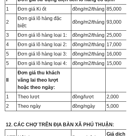
1
Đơn giá Ki ốt
đồng/m2/tháng
85,000
Đơn giá lô hàng đặc
2
đồng/m2/tháng
93,000
biệt:
3
Đơn giá lô hàng loại 1:
đồng/m2/tháng
25,000
4
Đơn giá lô hàng loại 2:
đồng/m2/tháng
17,000
5
Đơn giá lô hàng loại 3:
đồng/m2/tháng
16,000
5
Đơn giá lô hàng loại 4:
đồng/m2/tháng
15,000
Đơn giá thu khách
II
vãng lai theo lượt
hoặc theo ngày:
1
Theo lượt
đồng/lượt
2,000
2
Theo ngày
đồng/ngày
5,000
12. CÁC CHỢ TRÊN ĐỊA BÀN XÃ PHÚ THUẬN:
Giá dịch