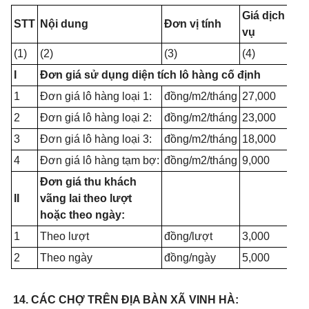
Giá dịch
STT
Nội dung
Đơn vị tính
vụ
(1)
(2)
(3)
(4)
I
Đơn giá sử dụng diện tích lô hàng cố định
1
Đơn giá lô hàng loại 1:
đồng/m2/tháng
27,000
2
Đơn giá lô hàng loại 2:
đồng/m2/tháng
23,000
3
Đơn giá lô hàng loại 3:
đồng/m2/tháng
18,000
4
Đơn giá lô hàng tạm bợ:
đồng/m2/tháng
9,000
Đơn giá thu khách
II
vãng lai theo lượt
hoặc theo ngày:
1
Theo lượt
đồng/lượt
3,000
2
Theo ngày
đồng/ngày
5,000
14. CÁC CHỢ TRÊN ĐỊA BÀN XÃ VINH HÀ: