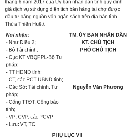
tháng 6 năm 2017 của Ủy ban nhân dân tỉnh quy định
giá dịch vụ sử dụng diện tích bán hàng tại chợ được
đầu tư bằng nguồn vốn ngân sách trên địa bàn tỉnh
Thừa Thiên Huế./.
Nơi nhận:
TM. ỦY BAN NHÂN DÂN
- Như Điều 2;
KT. CHỦ TỊCH
- Bộ Tài chính;
PHÓ CHỦ TỊCH
- Cục KT VBQPPL-Bộ Tư
pháp;
- TT HĐND tỉnh;
- CT, các PCT UBND tỉnh;
- Các Sở: Tài chính, Tư
Nguyễn Văn Phương
pháp;
- Cổng TTĐT, Công báo
tỉnh;
- VP: CVP, các PCVP;
- Lưu: VT, TC.
PHỤ LỤC VII