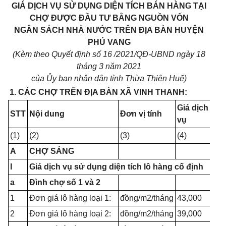
GIÁ DỊCH VỤ SỬ DỤNG DIỆN TÍCH BÁN HÀNG TẠI
CHỢ ĐƯỢC ĐẦU TƯ BẰNG NGUỒN VỐN
NGÂN SÁCH NHÀ NƯỚC TRÊN ĐỊA BÀN HUYỆN
PHÚ VANG
(Kèm theo Quyết định số 16 /2021/QĐ-UBND ngày 18
tháng 3 năm 2021
của Ủy ban nhân dân tỉnh Thừa Thiên Huế)
1. CÁC CHỢ TRÊN ĐỊA BÀN XÃ VINH THANH:
Giá dịch
STT
Nội dung
Đơn vị tính
vụ
(1)
(2)
(3)
(4)
A
CHỢ SÁNG
I
Giá dịch vụ sử dụng diện tích lô hàng cố định
a
Đình chợ số 1 và 2
1
Đơn giá lô hàng loại 1:
đồng/m2/tháng
43,000
2
Đơn giá lô hàng loại 2:
đồng/m2/tháng
39,000