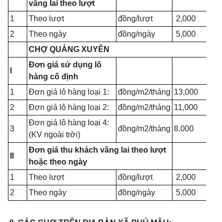
vãng lai theo lượt
1
Theo lượt
đồng/lượt
2,000
2
Theo ngày
đồng/ngày
5,000
CHỢ QUẢNG XUYÊN
Đơn giá sử dụng lô
I
hàng cố định
1
Đơn giá lô hàng loại 1:
đồng/m2/tháng
13,000
2
Đơn giá lô hàng loại 2:
đồng/m2/tháng
11,000
Đơn giá lô hàng loại 4:
3
đồng/m2/tháng
8,000
(KV ngoài trời)
Đơn giá thu khách vãng lai theo lượt
II
hoặc theo ngày
1
Theo lượt
đồng/lượt
2,000
2
Theo ngày
đồng/ngày
5,000