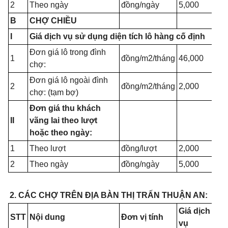
2
Theo ngày
đồng/ngày
5,000
B
CHỢ CHIỀU
I
Giá dịch vụ sử dụng diện tích lô hàng cố định
Đơn giá lô trong đình
1
đồng/m2/tháng
46,000
chợ:
Đơn giá lô ngoài đình
2
đồng/m2/tháng
2,000
chợ: (tạm bợ)
Đơn giá thu khách
II
vãng lai theo lượt
hoặc theo ngày:
1
Theo lượt
đồng/lượt
2,000
2
Theo ngày
đồng/ngày
5,000
2. CÁC CHỢ TRÊN ĐỊA BÀN THỊ TRẤN THUẬN AN:
Giá dịch
STT
Nội dung
Đơn vị tính
vụ