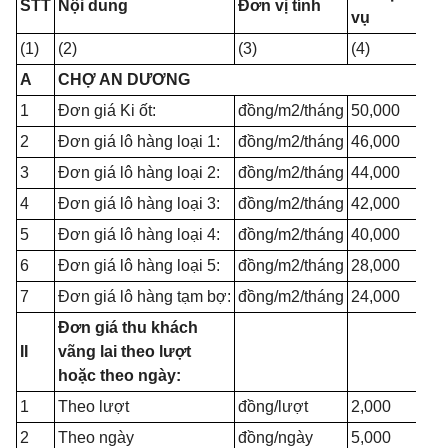
STT
Nội dung
Đơn vị tính
vụ
(1)
(2)
(3)
(4)
A
CHỢ AN DƯƠNG
1
Đơn giá Ki ốt:
đồng/m2/tháng
50,000
2
Đơn giá lô hàng loại 1:
đồng/m2/tháng
46,000
3
Đơn giá lô hàng loại 2:
đồng/m2/tháng
44,000
4
Đơn giá lô hàng loại 3:
đồng/m2/tháng
42,000
5
Đơn giá lô hàng loại 4:
đồng/m2/tháng
40,000
6
Đơn giá lô hàng loại 5:
đồng/m2/tháng
28,000
7
Đơn giá lô hàng tạm bợ:
đồng/m2/tháng
24,000
Đơn giá thu khách
II
vãng lai theo lượt
hoặc theo ngày:
1
Theo lượt
đồng/lượt
2,000
2
Theo ngày
đồng/ngày
5,000