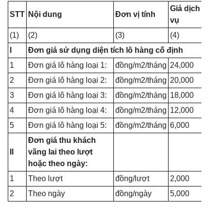
Giá dịch
STT
Nội dung
Đơn vị tính
vụ
(1)
(2)
(3)
(4)
I
Đơn giá sử dụng diện tích lô hàng cố định
1
Đơn giá lô hàng loại 1:
đồng/m2/tháng
24,000
2
Đơn giá lô hàng loại 2:
đồng/m2/tháng
20,000
3
Đơn giá lô hàng loại 3:
đồng/m2/tháng
18,000
4
Đơn giá lô hàng loại 4:
đồng/m2/tháng
12,000
5
Đơn giá lô hàng loại 5:
đồng/m2/tháng
6,000
Đơn giá thu khách
II
vãng lai theo lượt
hoặc theo ngày:
1
Theo lượt
đồng/lượt
2,000
2
Theo ngày
đồng/ngày
5,000