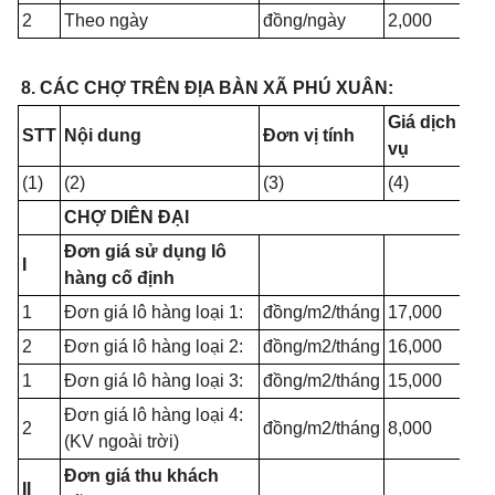
2
Theo ngày
đồng/ngày
2,000
8. CÁC CHỢ TRÊN ĐỊA BÀN XÃ PHÚ XUÂN:
Giá dịch
STT
Nội dung
Đơn vị tính
vụ
(1)
(2)
(3)
(4)
CHỢ DIÊN ĐẠI
Đơn giá sử dụng lô
I
hàng cố định
1
Đơn giá lô hàng loại 1:
đồng/m2/tháng
17,000
2
Đơn giá lô hàng loại 2:
đồng/m2/tháng
16,000
1
Đơn giá lô hàng loại 3:
đồng/m2/tháng
15,000
Đơn giá lô hàng loại 4:
2
đồng/m2/tháng
8,000
(KV ngoài trời)
Đơn giá thu khách
II