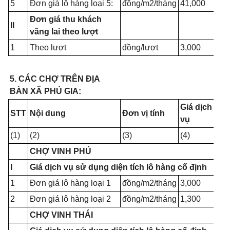
5
Đơn giá lô hàng loại 5:
đồng/m2/tháng
41,000
Đơn giá thu khách
II
vãng lai theo lượt
1
Theo lượt
đồng/lượt
3,000
5. CÁC CHỢ TRÊN ĐỊA
BÀN XÃ PHÚ GIA:
Giá dịch
STT
Nội dung
Đơn vị tính
vụ
(1)
(2)
(3)
(4)
CHỢ VINH PHÚ
I
Giá dịch vụ sử dụng diện tích lô hàng cố định
1
Đơn giá lô hàng loại 1
đồng/m2/tháng
3,000
2
Đơn giá lô hàng loại 2
đồng/m2/tháng
1,300
CHỢ VINH THÁI