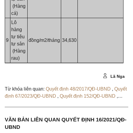
(Hàng
cá)
Lô
hàng
tự tiêu
9
đồng/m2/tháng
34,630
tự sản
(Hàng
rau)
Lã Nga
Từ khóa liên quan:
Quyết định 48/2017/QĐ-UBND
,
Quyết
định 67/2023/QĐ-UBND
,
Quyết định 152/QĐ-UBND
,
Quyết định 123/QĐ-UBND
VĂN BẢN LIÊN QUAN QUYẾT ĐỊNH 16/2021/QĐ-
UBND