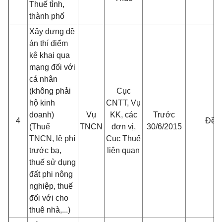
Thuế tỉnh,
thành phố
Xây dựng đề
án thí điểm
kê khai qua
mạng đối với
cá nhân
(không phải
Cục
hộ kinh
CNTT, Vụ
doanh)
Vụ
KK, các
Trước
4
Đề 
(Thuế
TNCN
đơn vị,
30/6/2015
TNCN, lệ phí
Cục Thuế
trước bạ,
liên quan
thuế sử dụng
đất phi nông
nghiệp, thuế
đối với cho
thuê nhà,...)