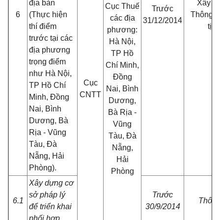
địa bàn
Xây d
Cục Thuế
Trước
6
(Thực hiện
Thông tư
các địa
31/12/2014
thí điểm
tịch
phương:
trước tại các
Hà Nội,
địa phương
TP Hồ
trọng điểm
Chí Minh,
như Hà Nội,
Đồng
Cục
TP Hồ Chí
Nai, Bình
CNTT
Minh, Đồng
Dương,
Nai, Bình
Bà Rịa -
Dương, Bà
Vũng
Rịa - Vũng
Tàu, Đà
Tàu, Đà
Nẵng,
Nẵng, Hải
Hải
Phòng).
Phòng
Xây dựng cơ
sở pháp lý
Trước
6.1
Thông
để triển khai
30/9/2014
phối hợp