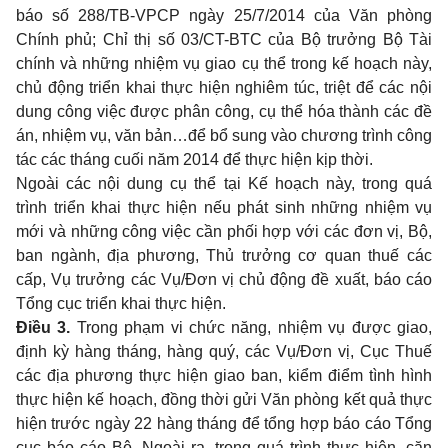
báo số 288/TB-VPCP ngày 25/7/2014 của Văn phòng
Chính phủ; Chỉ thị số 03/CT-BTC của Bộ trưởng Bộ Tài
chính và những nhiệm vụ giao cụ thể trong kế hoạch này,
chủ động triển khai thực hiện nghiêm túc, triệt để các nội
dung công việc được phân công, cụ thể
hóa
thành các đề
án, nhiệm vụ, văn bản…để bổ sung vào chương trình công
tác các tháng cuối năm 2014 để thực hiện kịp thời.
Ngoài các nội dung cụ thể tại Kế hoạch này, trong quá
trình triển khai thực hiện nếu phát sinh những nhiệm vụ
mới và những công việc cần
phối hợp
với các đơn vị, Bộ,
ban ngành, địa phương, Thủ trưởng cơ quan thuế các
cấp, Vụ trưởng các Vụ/Đơn vị chủ động đề xuất, báo cáo
Tổng cục triển khai thực hiện.
Điều 3.
Trong phạm vi chức năng, nhiệm vụ được giao,
định kỳ hàng tháng, hàng quý, các Vụ/Đơn vị, Cục Thuế
các địa phương thực hiện giao ban, kiểm điểm tình hình
thực hiện kế hoạch, đồng thời gửi Văn phòng kết quả thực
hiện trước ngày 22 hàng tháng để tổng hợp báo cáo Tổng
cục báo cáo Bộ. Ngoài ra, trong quá trình thực hiện, căn