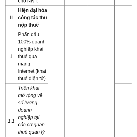
cho NNT.
Hiện đại hóa
II
công tác thu
nộp thuế
Phấn đấu
100% doanh
nghiệp khai
1
thuế qua
mạng
Internet (khai
thuế điện tử)
Triển khai
mở rộng về
số lượng
doanh
nghiệp tại
1.1
các cơ quan
thuế quản lý