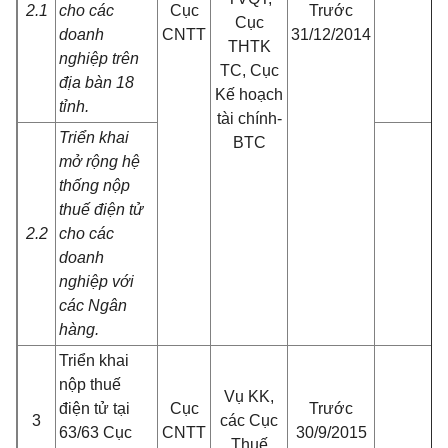
2.1
cho các
Cục
Trước
Cục
doanh
CNTT
31/12/2014
THTK
nghiệp trên
TC, Cục
địa bàn 18
Kế hoạch
tỉnh.
tài chính-
Triển khai
BTC
mở rộng hệ
thống nộp
thuế điện tử
2.2
cho các
doanh
nghiệp với
các Ngân
hàng.
Triển khai
nộp thuế
Vụ KK,
điện tử tại
Cục
Trước
3
các Cục
63/63 Cục
CNTT
30/9/2015
Thuế