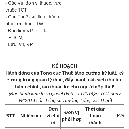
- Các Vụ, đơn vị thuộc, trực
thuộc TCT;
- Cục Thuế các tỉnh, thành
phố trực thuộc TW;
- Đại diện VP.TCT tại
TPHCM;
- Lưu: VT, VP.
KẾ HOẠCH
Hành động của Tổng cục Thuế tăng cường kỷ luật, kỷ
cương trong quản lý thuế, đẩy mạnh cải cách thủ tục
hành chính, tạo thuận lợi cho người nộp thuế
(Ban hành kèm theo
Quyết định số
1201/QĐ-TCT ngày
6/8/2014 của Tổng cục trưởng Tổng cục Thuế)
Đơn
Thời gian
Đơn vị
STT
Nhiệm vụ
vị chủ
hoàn
Kết 
phối hợp
trì
thành