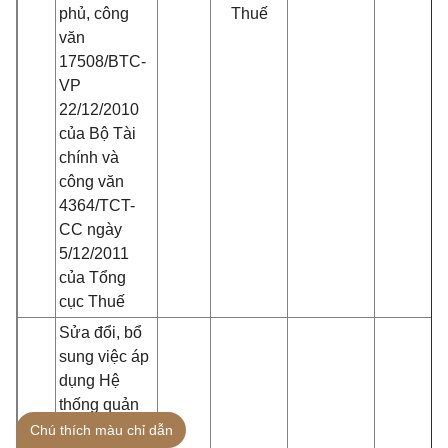
phủ, công
Thuế
văn
17508/BTC-
VP
22/12/2010
của Bộ Tài
chính và
công văn
4364/TCT-
CC ngày
5/12/2011
của Tổng
cục Thuế
Sửa đổi, bổ
sung việc áp
dụng Hệ
thống quản
lý chất lượng
Chú thích màu chỉ dẫn