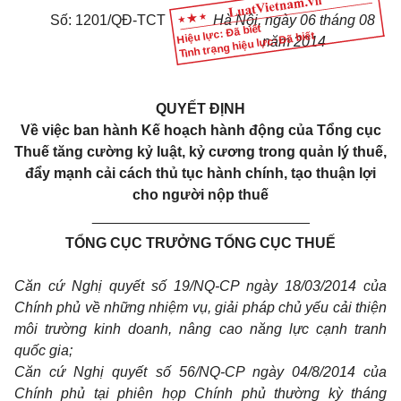
Số: 1201/QĐ-TCT
Hà Nội, ngày 06 tháng 08
Hiệu lực: Đã biết
Tình trạng hiệu lực: Đã biết
năm 2014
QUYẾT ĐỊNH
Về việc ban hành Kế hoạch hành động của Tổng cục
Thuế tăng cường kỷ luật, kỷ cương trong quản lý thuế,
đẩy mạnh cải cách thủ tục hành chính, tạo thuận lợi
cho người nộp thuế
___________________________
TỔNG CỤC TRƯỞNG TỔNG CỤC THUẾ
Căn cứ Nghị quyết số 19/NQ-CP ngày 18/03/2014 của
Chính phủ về những nhiệm vụ, giải pháp chủ yếu cải thiện
môi trường kinh doanh, nâng cao năng lực cạnh tranh
quốc gia;
Căn cứ Nghị quyết số 56/NQ-CP ngày 04/8/2014 của
Chính phủ tại phiên họp Chính phủ thường kỳ tháng