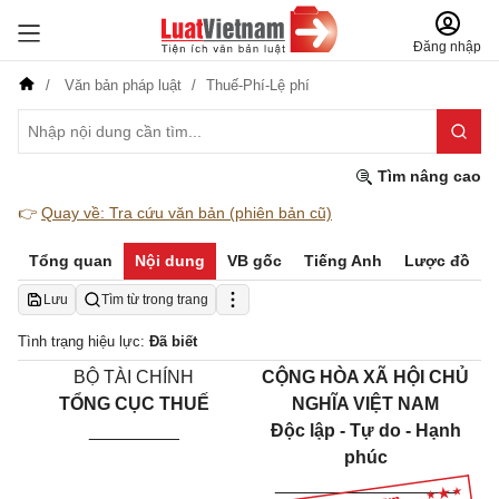
Đăng nhập
Văn bản pháp luật
Thuế-Phí-Lệ phí
Tìm nâng cao
👉
Quay về: Tra cứu văn bản (phiên bản cũ)
Tổng quan
Nội dung
VB gốc
Tiếng Anh
Lược đồ
Lưu
Tìm từ trong trang
Tình trạng hiệu lực:
Đã biết
BỘ TÀI CHÍNH
CỘNG HÒA XÃ HỘI CHỦ
TỔNG CỤC THUẾ
NGHĨA VIỆT NAM
_________
Độc lập - Tự do - Hạnh
phúc
__________________