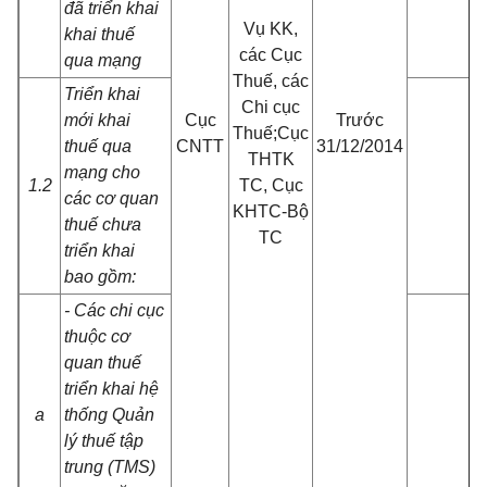
đã triển khai
Vụ KK,
khai thuế
các Cục
qua mạng
Thuế, các
Triển khai
Chi cục
mới khai
Cục
Trước
Thuế;Cục
thuế qua
CNTT
31/12/2014
THTK
mạng cho
1.2
TC, Cục
các cơ quan
KHTC-Bộ
thuế chưa
TC
triển khai
bao gồm:
- Các chi cục
thuộc cơ
quan thuế
triển khai hệ
a
thống Quản
lý thuế tập
trung (TMS)