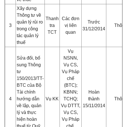
Xây dựng
Thông tư về
Thanh
Các đơn
quản lý rủi ro
Trước
3
tra
vị liên
Thông
trong công
31/12/2014
TCT
quan
tác quản lý
thuế
Vụ
Sửa đổi, bổ
NSNN,
sung Thông
Vụ CS,
tư
Vụ Pháp
150/2013/TT-
chế
BTC của Bộ
(BTC);
Tài chính
KBNN;
Hoàn
4
hướng dẫn
Vụ KK
TCHQ;
thành
Thông
về lập, quản
Vụ DTTT,
15/11/2014
lý và thực
Vụ CS,
hiện hoàn
Vụ Pháp
thuế từ Quỹ
chế,