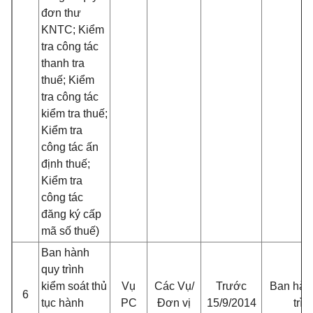
đơn thư
KNTC; Kiểm
tra công tác
thanh tra
thuế; Kiểm
tra công tác
kiểm tra thuế;
Kiểm tra
công tác ấn
định thuế;
Kiểm tra
công tác
đăng ký cấp
mã số thuế)
Ban hành
quy trình
kiểm soát thủ
Vụ
Các Vụ/
Trước
Ban hàn
6
tục hành
PC
Đơn vị
15/9/2014
trìn