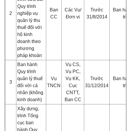
Quy trình
Ban
Các Vụ/
Trước
Ban hàn
2
nghiệp vụ
CC
Đơn vị
31/8/2014
trìn
quản lý thu
thuế đối với
hộ kinh
doanh theo
phương
pháp khoán
Ban hành
Vụ CS,
Quy trình
Vụ PC,
quản lý thuế
Vụ
Vụ KK,
Trước
Ban hàn
3
đối với cá
TNCN
Cục
31/12/2014
trìn
nhân (không
CNTT,
kinh doanh)
Ban CC
Xây dựng,
trình Tổng
cục ban
hành Quy