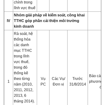
chính trong
lĩnh vực thuế
Nhóm giải pháp về kiểm soát, công khai
IV
TTHC góp phần cải thiện môi trường
kinh doanh
Rà soát, hệ
thống hóa
các danh
mục TTHC
trong lĩnh
vực thuế,
trong đó
thống kê
Báo cáo 
theo từng
Vụ
Các Vụ/
Trước
1
phương 
năm (2010,
PC
Đơn vị
31/8/2014
đổi
2011, 2012,
2013, 6
tháng 2014).