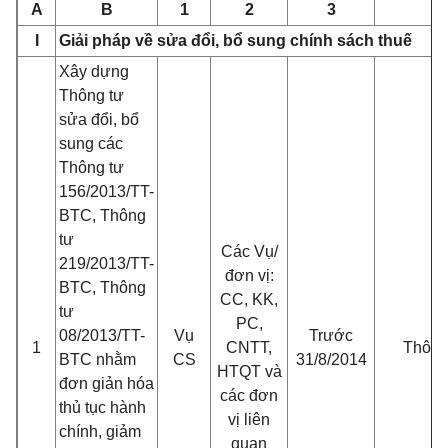
A
B
1
2
3
4
I
Giải pháp về sửa đổi,
bổ sung
chính sách thuế
Xây dựng
Thông tư
sửa đổi, bổ
sung các
Thông tư
156/2013/TT-
BTC, Thông
tư
Các Vụ/
219/2013/TT-
đơn vị:
BTC, Thông
CC, KK,
tư
PC,
08/2013/TT-
Vụ
Trước
1
CNTT,
Thông
BTC nhằm
CS
31/8/2014
HTQT và
đơn giản
hóa
các đơn
thủ tục hành
vị liên
chính, giảm
quan