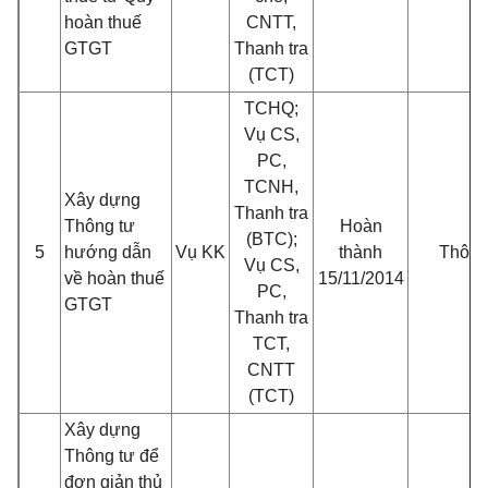
hoàn thuế
CNTT,
GTGT
Thanh tra
(TCT)
TCHQ;
Vụ CS,
PC,
TCNH,
Xây dựng
Thanh tra
Thông tư
Hoàn
(BTC);
5
hướng dẫn
Vụ KK
thành
Thông
Vụ CS,
về hoàn thuế
15/11/2014
PC,
GTGT
Thanh tra
TCT,
CNTT
(TCT)
Xây dựng
Thông tư để
đơn giản thủ