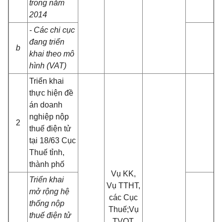
trong năm
2014
- Các chi cục
đang triển
b
khai theo mô
hình (VAT)
Triển khai
thực hiện đề
án doanh
nghiệp nộp
2
thuế điện tử
tại 18/63 Cục
Thuế tỉnh,
thành phố
Vụ KK,
Triển khai
Vụ TTHT,
mở rộng hệ
các Cục
thống nộp
Thuế;Vụ
thuế điện tử
TVQT,