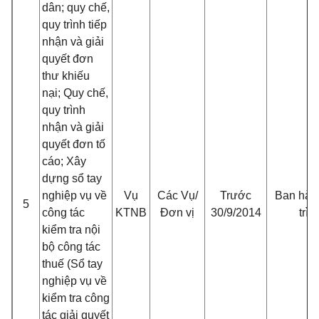
dân; quy chế,
quy trình tiếp
nhận và giải
quyết đơn
thư khiếu
nại; Quy chế,
quy trình
nhận và giải
quyết đơn tố
cáo; Xây
dựng sổ tay
nghiệp vụ về
Vụ
Các Vụ/
Trước
Ban hàn
5
công tác
KTNB
Đơn vị
30/9/2014
trìn
kiểm tra nội
bộ công tác
thuế (Sổ tay
nghiệp vụ về
kiểm tra công
tác giải quyết