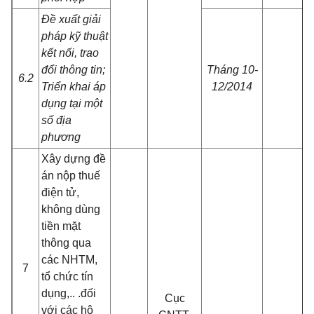
Đề xuất giải
pháp kỹ thuật
kết nối, trao
đổi thông tin;
Tháng 10-
6.2
Triển khai áp
12/2014
dụng tại một
số địa
phương
Xây dựng đề
án nộp thuế
điện tử,
không dùng
tiền mặt
thông qua
các NHTM,
7
tổ chức tín
dụng,.. .đối
Cục
với các hộ