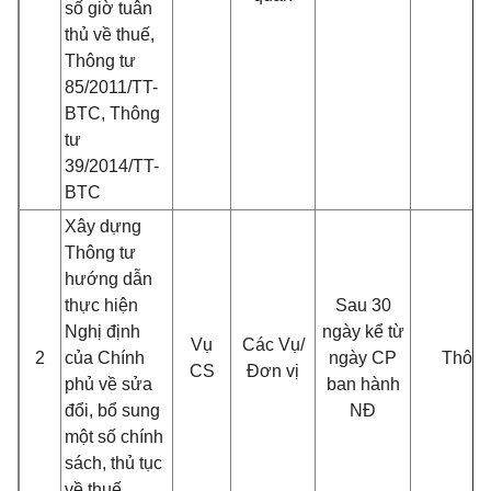
số giờ tuân
thủ về thuế,
Thông tư
85/2011/TT-
BTC, Thông
tư
39/2014/TT-
BTC
Xây dựng
Thông tư
hướng dẫn
thực hiện
Sau 30
Nghị định
ngày kể từ
Vụ
Các Vụ/
2
của Chính
ngày CP
Thông
CS
Đơn vị
phủ về sửa
ban hành
đổi, bổ sung
NĐ
một số chính
sách, thủ tục
về thuế