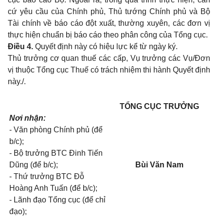
cứ yêu cầu của Chính phủ, Thủ tướng Chính phủ và Bộ
Tài chính về báo cáo đột xuất, thường xuyên, các đơn vị
thực hiện chuẩn bị báo cáo theo phân công của Tổng cục.
Điều 4.
Quyết định này có hiệu lực kể từ ngày ký.
Thủ trưởng cơ quan thuế các cấp, Vụ trưởng các Vụ/Đơn
vị thuộc Tổng cục Thuế có trách nhiệm thi hành Quyết định
này./.
TỔNG CỤC TRƯỞNG
Nơi nhận:
- Văn phòng Chính phủ (để
b/c);
- Bộ trưởng BTC
Đinh
Tiến
Dũng (để b/c);
Bùi Văn Nam
- Thứ trưởng BTC Đỗ
Hoàng Anh Tuấn (để b/c);
- Lãnh đạo Tổng cục (để chỉ
đạo);