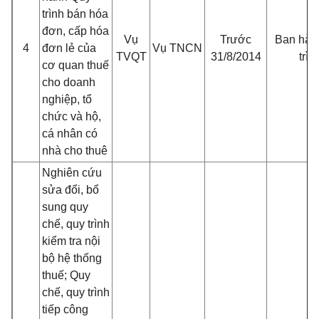
trình bán hóa
đơn, cấp hóa
Vụ
Trước
Ban hàn
4
đơn lẻ của
Vụ TNCN
TVQT
31/8/2014
trìn
cơ quan thuế
cho doanh
nghiệp, tổ
chức và hộ,
cá nhân có
nhà cho thuê
Nghiên cứu
sửa đổi, bổ
sung quy
chế, quy trình
kiểm tra nội
bộ hệ thống
thuế; Quy
chế, quy trình
tiếp công