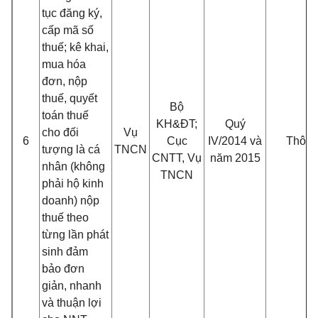
tục đăng ký,
cấp mã số
thuế; kê khai,
mua
hóa
đơn, nộp
thuế, quyết
Bộ
toán thuế
KH&ĐT;
Quý
cho đối
Vụ
6
Cục
IV/2014 và
Thông
tượng là cá
TNCN
CNTT, Vụ
năm 2015
nhân (không
TNCN
phải hộ kinh
doanh) nộp
thuế theo
từng lần phát
sinh đảm
bảo đơn
giản, nhanh
và thuận lợi