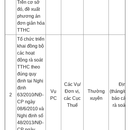
Trên cơ sở
đó, đề xuất
phương án
đơn giản hóa
TTHC
Tổ chức triển
khai đồng bộ
các hoạt
động rà soát
TTHC theo
đúng quy
định tại Nghị
Các Vụ/
Định 
định
Vụ
Đơn vị,
Thường
(tháng/qu
2
63/2010/NĐ-
PC
các Cục
xuyên
báo cáo 
CP ngày
Thuế
rà soát
08/6/2010 và
Nghị định số
48/2013/NĐ-
CP ngày