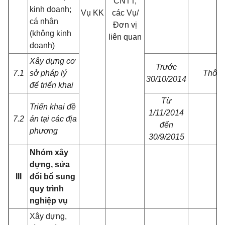
CNTT,
kinh doanh;
Vụ KK
các Vụ/
cá nhân
Đơn vị
(không kinh
liên quan
doanh)
Xây dựng cơ
Trước
7.1
sở pháp lý
Thông
30/10/2014
để triển khai
Từ
Triển khai đề
1/11/2014
7.2
án tại các địa
đến
phương
30/9/2015
Nhóm xây
dựng, sửa
III
đổi bổ sung
quy trình
nghiệp vụ
Xây dựng,