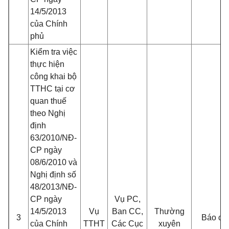
14/5/2013
của Chính
phủ
Kiểm tra việc
thực hiện
công khai bộ
TTHC tại cơ
quan thuế
theo Nghị
định
63/2010/NĐ-
CP ngày
08/6/2010 và
Nghị định số
48/2013/NĐ-
CP ngày
Vụ PC,
14/5/2013
Vụ
Ban CC,
Thường
3
Báo cá
của Chính
TTHT
Các Cục
xuyên