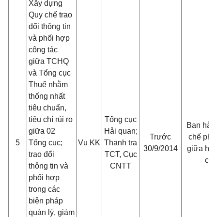
Xây dựng
Quy chế trao
đổi thông tin
và phối hợp
công tác
giữa TCHQ
và Tổng cục
Thuế nhằm
thống nhất
tiêu chuẩn,
tiêu chí rủi ro
Tổng cục
Ban hàn
giữa 02
Hải quan;
Trước
chế phố
5
Tổng cục;
Vụ KK
Thanh tra
30/9/2014
giữa hai
trao đổi
TCT, Cục
cục
thông tin và
CNTT
phối hợp
trong các
biện pháp
quản lý, giám