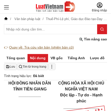
Đăng nhập
Văn bản pháp luật
Thuế-Phí-Lệ phí,
Giáo dục-Đào tạo-Dạy nghề
Tìm nâng cao
👉
Quay về: Tra cứu văn bản (phiên bản cũ)
Tổng quan
Nội dung
VB gốc
Tiếng Anh
Lược đồ
Lưu
Tìm từ trong trang
Tình trạng hiệu lực:
Đã biết
HỘI ĐỒNG NHÂN DÂN
CỘNG HÒA XÃ HỘI CHỦ
TỈNH TIỀN GIANG
NGHĨA VIỆT NAM
__________
Độc lập - Tự do - Hạnh
phúc
________________