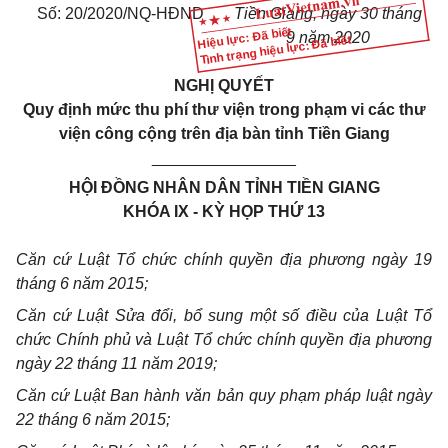
Số: 20/2020/NQ-HĐND
Tiền Giang, ngày 30 tháng
Hiệu lực: Đã biết
9 năm 2020
Tình trạng hiệu lực: Đã biết
NGHỊ QUYẾT
Quy định mức thu phí thư viện trong phạm vi các thư
viện công cộng trên địa bàn tỉnh Tiền Giang
________________
HỘI ĐỒNG NHÂN DÂN TỈNH TIỀN GIANG
KHÓA IX - KỲ HỌP THỨ 13
Căn cứ Luật Tổ chức chính quyền địa phương ngày 19
tháng 6 năm 2015;
Căn cứ Luật Sửa đổi, bổ sung một số điều của Luật Tổ
chức Chính phủ và Luật Tổ chức chính quyền địa phương
ngày 22 tháng 11 năm 2019;
Căn cứ Luật Ban hành văn bản quy phạm pháp luật ngày
22 tháng 6 năm 2015;