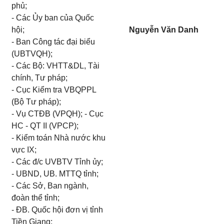
phủ;
- Các Ủy ban của Quốc
hội;
Nguyễn Văn Danh
- Ban Công tác đại biểu
(UBTVQH);
- Các Bộ: VHTT&DL, Tài
chính, Tư pháp;
- Cục Kiểm tra VBQPPL
(Bộ Tư pháp);
- Vụ CTĐB (VPQH); - Cục
HC - QT II (VPCP);
- Kiểm toán Nhà nước khu
vực IX;
- Các đ/c UVBTV Tỉnh ủy;
- UBND, UB. MTTQ tỉnh;
- Các Sở, Ban ngành,
đoàn thể tỉnh;
- ĐB. Quốc hội đơn vị tỉnh
Tiền Giang;