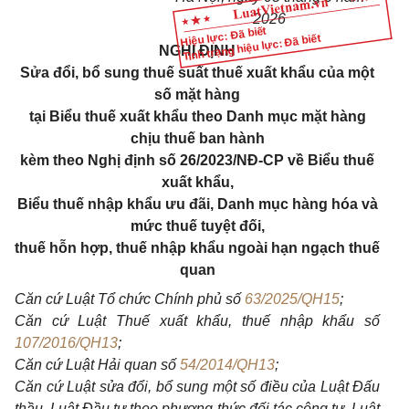
2026
Hiệu lực: Đã biết
Tình trạng hiệu lực: Đã biết
NGHỊ ĐỊNH
Sửa đổi, bổ sung thuế suất thuế xuất khẩu của một
số mặt hàng
tại Biểu thuế xuất khẩu theo Danh mục mặt hàng
chịu thuế ban hành
kèm theo Nghị định số 26/2023/NĐ-CP về Biểu thuế
xuất khẩu,
Biểu thuế nhập khẩu ưu đãi, Danh mục hàng hóa và
mức thuế tuyệt đối,
thuế hỗn hợp, thuế nhập khẩu ngoài hạn ngạch thuế
quan
Căn cứ Luật Tổ chức Chính phủ số
63/2025/QH15
;
Căn cứ Luật Thuế xuất khẩu, thuế nhập khẩu số
107/2016/QH13
;
Căn cứ Luật Hải quan số
54/2014/QH13
;
Căn cứ Luật sửa đổi, bổ sung một số điều của Luật Đấu
thầu, Luật Đầu tư theo phương thức đối tác công tư, Luật