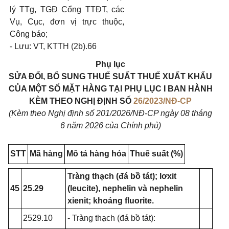
lý TTg, TGĐ Cổng TTĐT, các
Vụ, Cục, đơn vị trực thuộc,
Công báo;
- Lưu: VT, KTTH (2b).66
Phụ lục
SỬA ĐỔI, BỔ SUNG THUẾ SUẤT THUẾ XUẤT KHẨU
CỦA MỘT SỐ MẶT HÀNG TẠI PHỤ LỤC I BAN HÀNH
KÈM THEO NGHỊ ĐỊNH SỐ
26/2023/NĐ-CP
(Kèm theo Nghị định số 201/2026/NĐ-CP ngày 08 tháng
6 năm 2026 của Chính phủ)
STT
Mã hàng
Mô tả hàng hóa
Thuế suất (%)
Tràng thạch (đá bồ tát); lơxit
45
25.29
(leucite), nephelin và nephelin
xienit; khoáng fluorite.
2529.10
- Tràng thạch (đá bồ tát):