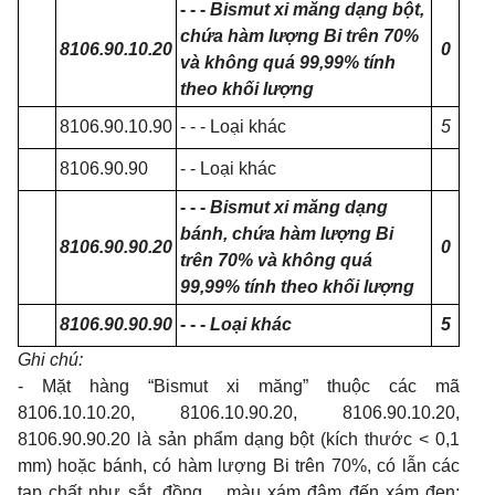
- - -
Bismut xi măng dạng bột,
chứa hàm lượng Bi trên 70%
8106.90.10.20
0
và không quá 99,99% tính
theo khối lượng
8106.90.10.90
- - - Loại khác
5
8106.90.90
- - Loại khác
- - -
Bismut xi măng dạng
bánh, chứa hàm lượng Bi
8106.90.90.20
0
trên 70% và không quá
99,99% tính theo khối lượng
8106.90.90.90
- - -
Loại khác
5
Ghi chú:
- Mặt hàng “Bismut xi măng” thuộc các mã
8106.10.10.20, 8106.10.90.20, 8106.90.10.20,
8106.90.90.20 là sản phẩm dạng bột (kích thước < 0,1
mm) hoặc bánh, có hàm lượng Bi trên 70%, có lẫn các
tạp chất như sắt, đồng,... màu xám đậm đến xám đen;