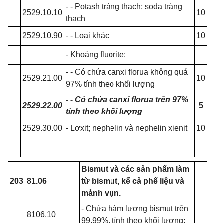
- - Potash tràng thạch; soda tràng
2529.10.10
10
thạch
2529.10.90
- - Loại khác
10
- Khoáng fluorite:
- - Có chứa canxi florua không quá
2529.21.00
10
97% tính theo khối lượng
- - Có chứa canxi florua trên 97%
2529.22.00
5
tính theo khối lượng
2529.30.00
- Lơxit; nephelin và nephelin xienit
10
Bismut và các sản phẩm làm
203
81.06
từ bismut, kể cả phế liệu và
mảnh vụn.
- Chứa hàm lượng bismut trên
8106.10
99,99%, tính theo khối lượng: