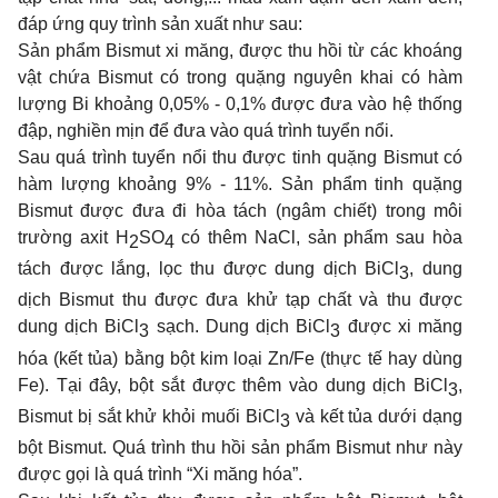
đáp ứng quy trình sản xuất như sau:
Sản phẩm Bismut xi măng, được thu hồi từ các khoáng
vật chứa Bismut có trong quặng nguyên khai có hàm
lượng Bi khoảng 0,05% - 0,1% được đưa vào hệ thống
đập, nghiền mịn để đưa vào quá trình tuyển nổi.
Sau quá trình tuyển nổi thu được tinh quặng Bismut có
hàm lượng khoảng 9% - 11%. Sản phẩm tinh quặng
Bismut được đưa đi hòa tách (ngâm chiết) trong môi
trường axit H
SO
có thêm NaCl, sản phẩm sau hòa
2
4
tách được lắng, lọc thu được dung dịch BiCl
, dung
3
dịch Bismut thu được đưa khử tạp chất và thu được
dung dịch BiCl
sạch. Dung dịch BiCl
được xi măng
3
3
hóa (kết tủa) bằng bột kim loại Zn/Fe (thực tế hay dùng
Fe). Tại đây, bột sắt được thêm vào dung dịch BiCl
,
3
Bismut bị sắt khử khỏi muối BiCl
và kết tủa dưới dạng
3
bột Bismut. Quá trình thu hồi sản phẩm Bismut như này
được gọi là quá trình “Xi măng hóa”.