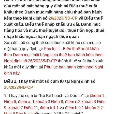
của một số mặt hàng quy định tại Biểu thuế xuất
khẩu theo Danh mục mặt hàng chịu thuế ban hành
kèm theo Nghị định số
26/2023/NĐ-CP
về Biểu thuế
xuất khẩu, Biểu thuế nhập khẩu ưu đãi, Danh mục
hàng hóa và mức thuế tuyệt đối, thuế hỗn hợp, thuế
nhập khẩu ngoài hạn ngạch thuế quan
Sửa đổi, bổ sung thuế suất thuế xuất khẩu của một số
mặt hàng quy định tại
Phụ lục I - Biểu thuế xuất khẩu
theo Danh mục mặt hàng chịu thuế ban hành kèm theo
Nghị định số 26/2023/NĐ-CP
thành thuế suất thuế xuất
khẩu mới quy định tại
Phụ lục ban hành kèm theo Nghị
định này
.
Điều 2. Thay thế một số cụm từ tại Nghị định số
26/2023/NĐ-CP
1. Thay thế cụm từ “Bộ Kế hoạch và Đầu tư” tại
khoản 1
Điều 6
,
điểm a. 1 khoản 3 Điều 8
,
điểm c.2 khoản 3 Điều
9
,
khoản 2 Điều 11
,
điểm b.1.1
và
điểm b.9.1 khoản 2.2
Mục II Phụ lục II
bằng cụm từ “Bộ Tài chính”.