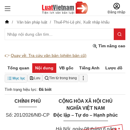
Đăng nhập
Văn bản pháp luật
Thuế-Phí-Lệ phí,
Xuất nhập khẩu
Tìm nâng cao
👉
Quay về: Tra cứu văn bản (phiên bản cũ)
Tổng quan
Nội dung
VB gốc
Tiếng Anh
Lược đồ
Lưu
Tìm từ trong trang
Mục lục
Tình trạng hiệu lực:
Đã biết
CHÍNH PHỦ
CỘNG HÒA XÃ HỘI CHỦ
_______
NGHĨA VIỆT NAM
Số: 201/2026/NĐ-CP
Độc lập – Tự do – Hạnh phúc
_________________
Hà Nội, ngày 08 tháng 6 năm