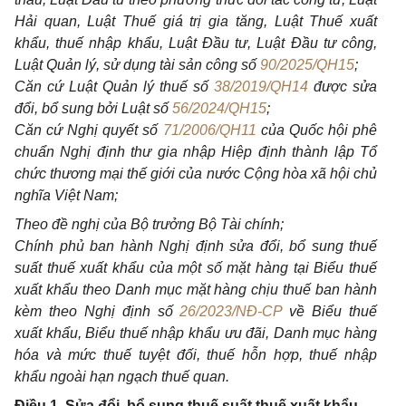
Hải quan, Luật Thuế giá trị gia tăng, Luật Thuế xuất
khẩu, thuế nhập khẩu, Luật Đầu tư, Luật Đầu tư công,
Luật Quản lý, sử dụng tài sản công số
90/2025/QH15
;
Căn cứ Luật Quản lý thuế số
38/2019/QH14
được sửa
đổi, bổ sung bởi Luật số
56/2024/QH15
;
Căn cứ Nghị quyết số
71/2006/QH11
của Quốc hội phê
chuẩn Nghị định thư gia nhập Hiệp định thành lập Tổ
chức thương mại thế giới của nước Cộng hòa xã hội chủ
nghĩa Việt Nam;
Theo đề nghị của Bộ trưởng Bộ Tài chính;
Chính phủ ban hành Nghị định sửa đổi, bổ sung thuế
suất thuế xuất khẩu của một số mặt hàng tại Biểu thuế
xuất khẩu theo Danh mục mặt hàng chịu thuế ban hành
kèm theo Nghị định số
26/2023/NĐ-CP
về Biểu thuế
xuất khẩu, Biểu thuế nhập khẩu ưu đãi, Danh mục hàng
hóa và mức thuế tuyệt đối, thuế hỗn hợp, thuế nhập
khẩu ngoài hạn ngạch thuế quan.
Điều 1. Sửa đổi, bổ sung thuế suất thuế xuất khẩu