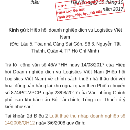
thầu
Hà Nội, ngày 30 tháng 10
năm 2017
Hiệu lực: Đã biết
Tình trạng hiệu lực: Đã biết
Kính gửi:
Hiệp hội doanh nghiệp dịch vụ Logistics Việt
Nam
(Đ/c: Lầu 5, Tòa nhà Cảng Sài Gòn, Số 3, Nguyễn Tất
Thành, Quận 4, TP Hồ Chí Minh)
Trả lời công văn số 46/VPHH ngày 14/08/2017 của Hiệp
hội Doanh nghiệp dịch vụ Logistics Việt Nam (Hiệp hội
Logistics Việt Nam) về chính sách thuế nhà thầu đối với
hoạt động bán hàng tại kho ngoại quan theo Phiếu chuyển
số 874/PC-VPCP ngày 23/08/2017 của Văn phòng Chính
phủ, sau khi báo cáo Bộ Tài chính, Tổng cục Thuế có ý
kiến như sau:
Tại khoản 2d Điều 2
Luật thuế thu nhập doanh nghiệp số
14/2008/QH12
ngày 3/6/2008 quy định: