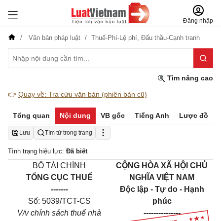
Đăng nhập
Văn bản pháp luật
Thuế-Phí-Lệ phí,
Đấu thầu-Cạnh tranh
Tìm nâng cao
👉
Quay về: Tra cứu văn bản (phiên bản cũ)
Tổng quan
Nội dung
VB gốc
Tiếng Anh
Lược đồ
Lưu
Tìm từ trong trang
Tình trạng hiệu lực:
Đã biết
BỘ TÀI CHÍNH
CỘNG HÒA XÃ HỘI CHỦ
TỔNG CỤC THUẾ
NGHĨA VIỆT NAM
-------
Độc lập - Tự do - Hạnh
Số: 5039/TCT-CS
phúc
V/v chính sách thuế nhà
---------------