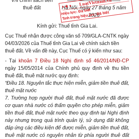
V/v chính sách tiền
thuê đất
Hà Nội, ngày 2
7
tháng 5 năm
Hiệu lực: Đã biết
Tình trạng hiệu lực: Đã biết
2026
Kính gửi: Thuế tỉnh Gia Lai.
Cục Thuế nhận được công văn số 709/GLA-CNTK ngày
04/03/2026 của Thuế tỉnh Gia Lai về chính sách tiền
thuê đất. Về vấn đề này, Cục Thuế có ý kiến như sau:
- Tại
khoản 7 Điều 18 Nghị định số 46/2014/NĐ-CP
ngày 15/05/2014 của Chính phủ quy định về thu tiền
thuê đất, thuê mặt nước quy định:
“Điều 18. Nguyên tắc thực hiện miễn, giảm tiền thuê đất,
thuê mặt nước
7. Trường hợp người thuê đất, thuê mặt nước đã được
cơ quan nhà nước có thẩm quyền cho phép miễn, giảm
tiền thuê đất, thuê mặt nước theo quy định tại Nghị định
này nhưng trong quá trình quản lý, sử dụng đất không
đáp ứng các điều kiện để được miễn, giảm tiền thuê đất,
thuê mặt nước có nguyên nhân từ phía người thuê đất