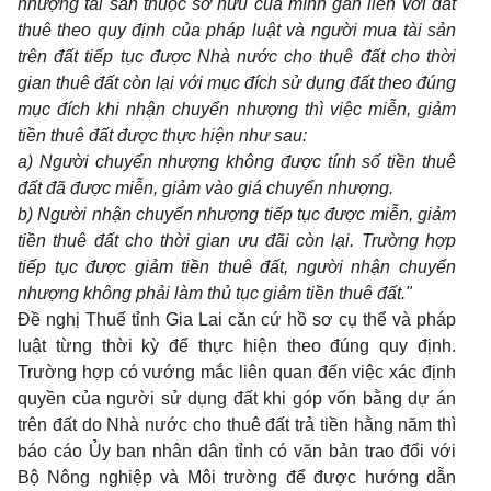
nhượng tài sản thuộc sở hữu của mình gắn liền với đất
thuê theo quy định của pháp luật và người mua tài sản
trên đất tiếp tục được Nhà nước cho thuê đất cho thời
gian thuê đất còn lại với mục đích sử dụng đất theo đúng
mục đích khi nhận chuyển nhượng thì việc miễn, giảm
tiền thuê đất được thực hiện như sau:
a) Người chuyển nhượng không được tính số tiền thuê
đất đã được miễn, giảm vào giá chuyển nhượng.
b) Người nhận chuyển nhượng tiếp tục được miễn, giảm
tiền thuê đất cho thời gian ưu đãi còn lại. Trường hợp
tiếp tục được giảm tiền thuê đất, người nhận chuyển
nhượng không phải làm thủ tục giảm tiền thuê đất."
Đề nghị Thuế tỉnh Gia Lai căn cứ hồ sơ cụ thể và pháp
luật từng thời kỳ để thực hiện theo đúng quy định.
Trường hợp có vướng mắc liên quan đến việc xác định
quyền của người sử dụng đất khi góp vốn bằng dự án
trên đất do Nhà nước cho thuê đất trả tiền hằng năm thì
báo cáo Ủy ban nhân dân tỉnh có văn bản trao đổi với
Bộ Nông nghiệp và Môi trường để được hướng dẫn