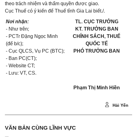
theo trách nhiệm và thẩm quyền được giao.
Cục Thuế có ý kiến để Thuế tỉnh Gia Lai biết./.
Nơi nhận:
TL. CỤC TRƯỞNG
- Như trên;
KT. TRƯỞNG BAN
- PCTr Đặng Ngọc Minh
CHÍNH SÁCH, THUẾ
(để b/c);
QUỐC TẾ
- Cục QLCS, Vụ PC (BTC);
PH
Ó TRƯỞNG BAN
- Ban PC(CT);
- Website CT;
- Lưu: VT, CS.
Phạm Thị Minh Hiền
Hải Yến
VĂN BẢN CÙNG LĨNH VỰC