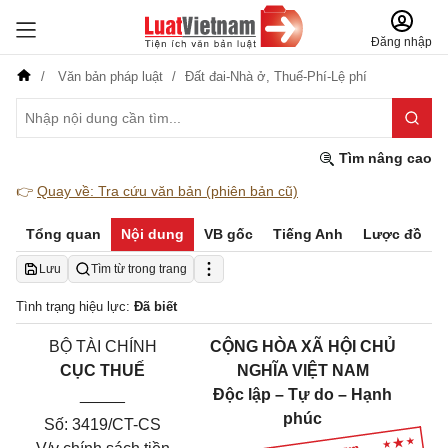
Đăng nhập
Văn bản pháp luật
Đất đai-Nhà ở,
Thuế-Phí-Lệ phí
Tìm nâng cao
👉
Quay về: Tra cứu văn bản (phiên bản cũ)
Tổng quan
Nội dung
VB gốc
Tiếng Anh
Lược đồ
Lưu
Tìm từ trong trang
Tình trạng hiệu lực:
Đã biết
BỘ TÀI CHÍNH
CỘNG HÒA XÃ HỘI CHỦ
CỤC THUẾ
NGHĨA VIỆT NAM
_____
Độc lập – Tự do – Hạnh
phúc
Số: 3419/CT-CS
___________________