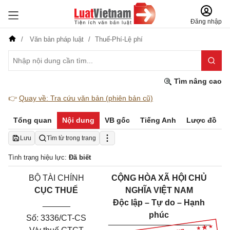
Đăng nhập
Văn bản pháp luật
Thuế-Phí-Lệ phí
Tìm nâng cao
👉
Quay về: Tra cứu văn bản (phiên bản cũ)
Tổng quan
Nội dung
VB gốc
Tiếng Anh
Lược đồ
Lưu
Tìm từ trong trang
Tình trạng hiệu lực:
Đã biết
BỘ TÀI CHÍNH
CỘNG HÒA XÃ HỘI CHỦ
CỤC THUẾ
NGHĨA VIỆT NAM
______
Độc lập – Tự do – Hạnh
phúc
Số: 3336/CT-CS
___________
_____
______