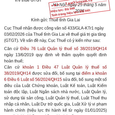
V/v thuế GTGT
Hà Nội, ngày 25 tháng 5 năm
Hiệu lực: Đã biết
Tình trạng hiệu lực: Đã biết
2026
Kính gửi: Thuế tỉnh Gia Lai
Cục Thuế nhận được công văn số 433/GLA-KTr1 ngày
03/02/2026 của Thuế tỉnh Gia Lai về thuế giá trị gia tăng
(GTGT). Về vấn đề này, Cục Thuế có ý kiến như sau:
Căn cứ
Điều 76 Luật Quản lý thuế số 38/2019/QH14
ngày 13/6/2019 quy định về thẩm quyền quyết định
hoàn thuế;
Căn cứ
khoản 1 Điều 47 Luật Quản lý thuế số
38/2019/QH14
được sửa đổi, bổ sung tại
điểm a khoản
6 Điều 6 Luật số 56/2024/QH15
sửa đổi, bổ sung một số
điều của Luật Chứng khoán, Luật Kế toán, Luật Kiểm
toán độc lập, Luật Ngân sách nhà nước, Luật Quản lý,
sử dụng tài sản công, Luật Quản lý thuế, Luật Thuế thu
nhập cá nhân, Luật Dự trữ quốc gia, Luật Xử lý vi phạm
hành chính (hiệu lực thi hành kể từ ngày 01/01/2025)