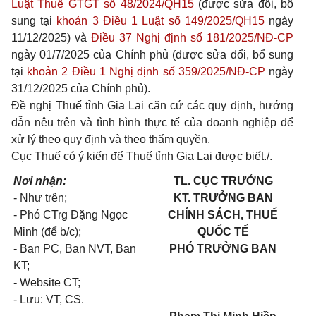
Luật Thuế GTGT số 48/2024/QH15
(được sửa đổi, bổ
sung tại
khoản 3 Điều 1 Luật số 149/2025/QH15
ngày
11/12/2025) và
Điều 37 Nghị định số 181/2025/NĐ-CP
ngày 01/7/2025 của Chính phủ (được sửa đổi, bổ sung
tại
khoản 2 Điều 1 Nghị định số 359/2025/NĐ-CP
ngày
31/12/2025 của Chính phủ).
Đề nghị Thuế tỉnh Gia Lai căn cứ các quy định, hướng
dẫn nêu trên và tình hình thực tế của doanh nghiệp để
xử lý theo quy định và theo thẩm quyền.
Cục Thuế có ý kiến để Thuế tỉnh Gia Lai được biết./.
Nơi nhận:
TL. CỤC TRƯỞNG
- Như trên;
KT. TRƯỞNG BAN
- Phó CTrg Đặng Ngọc
CHÍNH SÁCH, THUẾ
Minh (để b/c);
QUỐC TẾ
- Ban PC, Ban NVT, Ban
PHÓ TRƯỞNG BAN
KT;
- Website CT;
- Lưu: VT, CS
.