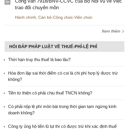
Công văn 7918/BNV-CCVC của Bộ Nội vụ về việc
trao đổi chuyên môn
Hành chính
,
Cán bộ-Công chức-Viên chức
Xem thêm
HỎI ĐÁP PHÁP LUẬT VỀ THUẾ-PHÍ-LỆ PHÍ
Thời hạn truy thu thuế là bao lâu?
Hóa đơn lập sai thời điểm có coi là chi phí hợp lý được trừ
không?
Tiền từ thiện có phải chịu thuế TNCN không?
Có phải nộp lệ phí môn bài trong thời gian tạm ngừng kinh
doanh không?
Công ty ủng hộ tiền lũ lụt thì có được trừ khi xác định thuế