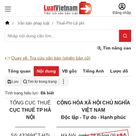
Đăng nhập
Văn bản pháp luật
Thuế-Phí-Lệ phí
Tìm nâng cao
👉
Quay về: Tra cứu văn bản (phiên bản cũ)
Tổng quan
Nội dung
VB gốc
Tiếng Anh
Lược đồ
Lưu
Tìm từ trong trang
Tình trạng hiệu lực:
Đã biết
TỔNG CỤC THUẾ
CỘNG HÒA XÃ HỘI CHỦ NGHĨA
CỤC THUẾ TP HÀ
VIỆT NAM
NỘI
Độc lập - Tự do - Hạnh phúc
___________
___________________________
Số: 43269/CT-HTr
Hà Nội, ngày 28 tháng 06 năm