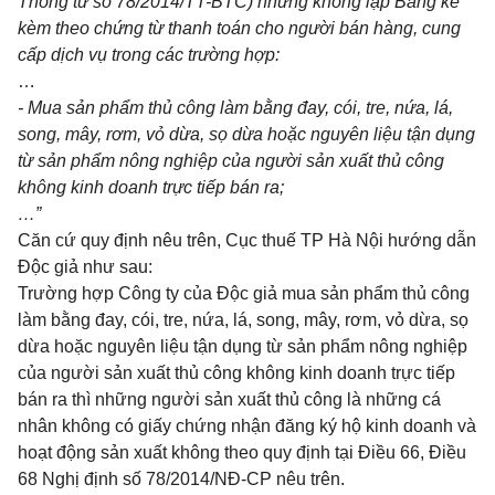
Thông tư số 78/2014/TT-BTC) nhưng không lập Bảng kê
kèm theo chứng từ thanh toán cho người bán hàng, cung
cấp dịch vụ trong các trường hợp:
…
- Mua sản phẩm thủ công
là
m bằng đay, cói, tre, nứa, lá,
song, mây, rơm, vỏ dừa, sọ dừa hoặc nguyên liệu tận dụng
từ sản
phẩm
nông nghiệp của người sản xuất thủ công
không kinh doanh trực tiếp bán ra;
…”
Căn cứ quy định nêu trên, Cục thuế TP Hà Nội hướng dẫn
Độc giả như sau:
Trường hợp Công ty của Độc giả mua sản phẩm thủ công
làm bằng đay, cói, tre, nứa, lá, song, mây, rơm, vỏ dừa, sọ
dừa hoặc nguyên liệu tận dụng từ sản phẩm nông nghiệp
của người sản xuất thủ công không kinh doanh trực tiếp
bán ra thì những người sản xuất thủ công là những cá
nhân không có giấy chứng nhận đăng ký hộ kinh doanh và
hoạt động sản xuất không theo quy định tại Điều 66, Điều
68 Nghị định số 78/2014/NĐ-CP nêu trên.