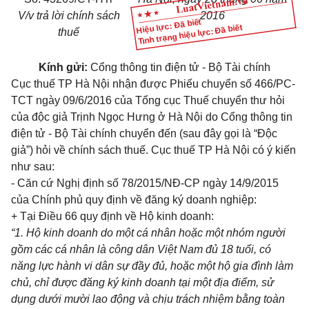
V/v trả lời chính sách
2016
Hiệu lực: Đã biết
Tình trạng hiệu lực: Đã biết
thuế
Kính gửi:
Cổng thông tin điện tử - Bộ Tài chính
Cục thuế TP Hà Nội nhận được Phiếu chuyển số 466/PC-
TCT ngày 09/6/2016 của Tổng cục Thuế chuyển thư hỏi
của độc giả Trịnh Ngọc Hưng ở Hà Nội do Cổng thông tin
điện tử - Bộ Tài chính chuyển đến (sau đây gọi là “Độc
giả”) hỏi về chính sách thuế. Cục thuế TP Hà Nội có ý kiến
như sau:
- Căn cứ
Nghị định số
78/2015/NĐ-CP ngày 14/9/2015
của Chính phủ quy định về đăng ký doanh nghiệp:
+ Tại Điều 66 quy định về Hộ kinh doanh:
“1. Hộ kinh doanh do một cá nhân hoặc một nhóm người
gồm các cá nhân là công dân Việt Nam đủ 18 tuổi, có
năng lực hành vi dân sự đầy đủ, hoặc một hộ gia đình
là
m
chủ, chỉ được đăng ký kinh doanh tại một địa điểm, sử
dụng dưới mười lao động và chịu trách nhiệm bằng toàn