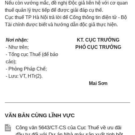
Nếu còn vướng mắc, đề nghị Độc giả liên hệ với cơ quan
thuế quản lý trực tiếp để được giải đáp cụ thể.
Cục thuế TP Hà Nội trả lời để Cổng thông tin điện tử - Bộ
Tài chính được biết và hướng dẫn độc giả thực hiện.
Nơi nhận:
KT. CỤC TRƯỞNG
- Như trên;
PHÓ CỤC TRƯỞNG
- Tổng cục Thuế (để báo
cáo);
- Phòng Pháp Chế;
- Lưu: VT, HTr(2).
Mai Sơn
VĂN BẢN CÙNG LĨNH VỰC
Công văn 5643/CT-CS của Cục Thuế về ưu đãi
đầu tư đối với Dự án Nhà máy sản xuất tinh bột