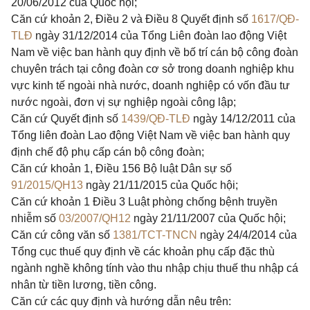
20/06/2012 của Quốc hội;
Căn cứ
khoản 2, Điều 2 và Điều 8 Quyết định số
1617/QĐ-
TLĐ
ngày 31/12/2014 của Tổng Liên đoàn lao động Việt
Nam về việc ban hành quy định về bố trí cán bộ công đoàn
chuyên trách tại công đoàn cơ sở trong doanh nghiệp khu
vực kinh tế ngoài nhà nước, doanh nghiệp có vốn đầu tư
nước ngoài, đơn vị sự nghiệp ngoài công lập;
Căn cứ Quyết định số
1439/QĐ-TLĐ
ngày 14/12/2011 của
Tổng liên đoàn Lao động Việt Nam về việc ban hành quy
định chế độ phụ cấp cán bộ công đoàn;
Căn cứ
khoản 1, Điều 156 Bộ luật Dân sự số
91/2015/QH13
ngày 21/11/2015 của Quốc hội;
Căn cứ
khoản 1 Điều 3 Luật phòng chống bệnh truyền
nhiễm số
03/2007/QH12
ngày 21/11/2007 của Quốc hội;
Căn cứ công văn số
1381/TCT-TNCN
ngày 24/4/2014 của
Tổng cục thuế quy định về các khoản phụ cấp đặc thù
ngành nghề không tính vào thu nhập chịu thuế thu nhập cá
nhân từ tiền lương, tiền công.
Căn cứ các quy định và hướng dẫn nêu trên: