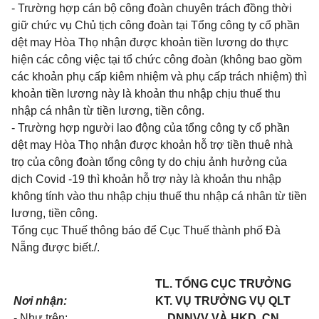
- Trường hợp cán bộ công đoàn chuyên trách đồng thời
giữ chức vụ Chủ tịch công đoàn tại Tổng công ty cổ phần
dệt may Hòa Thọ nhận được khoản tiền lương do thực
hiện các công việc tại tổ chức công đoàn (không bao gồm
các khoản phụ cấp kiêm nhiệm và phụ cấp trách nhiệm) thì
khoản tiền lương này là khoản thu nhập chịu thuế thu
nhập cá nhân từ tiền lương, tiền công.
- Trường hợp người lao động của tổng công ty cổ phần
dệt may Hòa Thọ nhận được khoản hỗ trợ tiền thuê nhà
trọ của công đoàn tổng công ty do chịu ảnh hưởng của
dịch Covid -19 thì khoản hỗ trợ này là khoản thu nhập
không tính vào thu nhập chịu thuế thu nhập cá nhân từ tiền
lương, tiền công.
Tổng cục Thuế thông báo để Cục Thuế thành phố Đà
Nẵng được biết./.
TL. TỔNG CỤC TRƯỞNG
Nơi nhận:
KT. VỤ TRƯỞNG VỤ QLT
- Như trên;
DNNVV VÀ HKD, CN