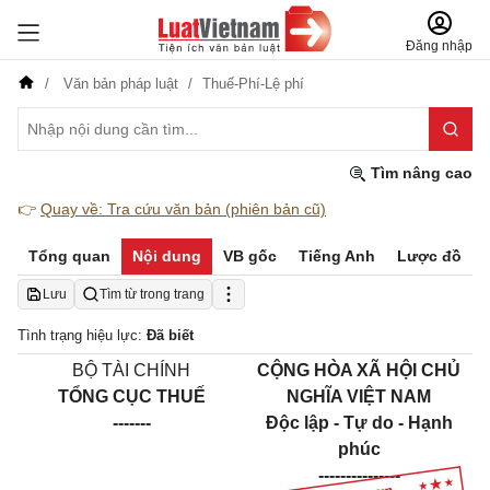
Đăng nhập
Văn bản pháp luật
Thuế-Phí-Lệ phí
Tìm nâng cao
👉
Quay về: Tra cứu văn bản (phiên bản cũ)
Tổng quan
Nội dung
VB gốc
Tiếng Anh
Lược đồ
Lưu
Tìm từ trong trang
Tình trạng hiệu lực:
Đã biết
BỘ TÀI CHÍNH
CỘNG HÒA XÃ HỘI CHỦ
TỔNG CỤC THUẾ
NGHĨA VIỆT NAM
-------
Độc lập - Tự do - Hạnh
phúc
---------------