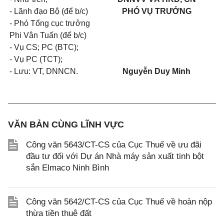
- Lãnh đạo Bộ (để b/c)
PHÓ VỤ TRƯỞNG
- Phó Tổng cục trưởng
Phi Vân Tuấn (để b/c)
- Vụ CS; PC (BTC);
- Vụ PC (TCT);
- Lưu: VT, DNNCN.
Nguyễn Duy Minh
VĂN BẢN CÙNG LĨNH VỰC
Công văn 5643/CT-CS của Cục Thuế về ưu đãi
đầu tư đối với Dự án Nhà máy sản xuất tinh bột
sắn Elmaco Ninh Bình
Công văn 5642/CT-CS của Cục Thuế về hoàn nộp
thừa tiền thuê đất