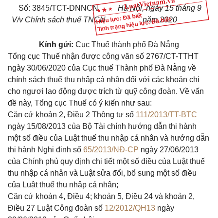
Số: 3845/TCT-DNNCN
Hà Nội, ngày 15 tháng 9
Hiệu lực: Đã biết
V/v Chính sách thuế TNCN
năm 2020
Tình trạng hiệu lực: Đã biết
Kính gửi:
Cục Thuế thành phố Đà Nẵng
Tổng cục Thuế nhận được công văn số 2767/CT-TTHT
ngày 30/06/2020 của Cục thuế Thành phố Đà Nẵng về
chính sách thuế thu nhập cá nhân đối với các khoản chi
cho ngươi lao động được trích từ quỹ công đoàn. Về vấn
đề này, Tổng cục Thuế có ý kiến như sau:
Căn cứ
khoản 2, Điều 2 Thông tư số
111/2013/TT-BTC
ngày 15/08/2013 của Bộ Tài chính hướng dẫn thi hành
một số điều của Luật thuế thu nhập cá nhân và hướng dẫn
thi hành Nghị định số
65/2013/NĐ-CP
ngày 27/06/2013
của Chính phủ quy định chi tiết một số điều của Luật thuế
thu nhập cá nhân và Luật sửa đổi, bổ sung một số điều
của Luật thuế thu nhập cá nhân;
Căn cứ
khoản 4, Điều 4; khoản 5, Điều 24 và khoản 2,
Điều 27 Luật Công đoàn số
12/2012/QH13
ngày