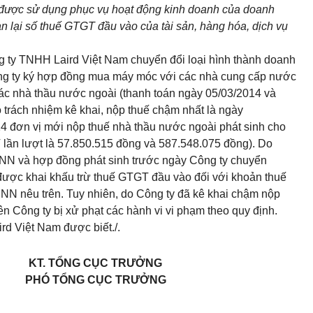
c được sử dụng phục vụ hoạt động
kinh
doanh của doanh
n lại
số
thuế GTGT đầu vào của tài sản, hàng
hóa
, dịch vụ
g ty TNHH Laird Việt Nam chuyển đổi loại hình thành doanh
ông ty ký hợp đồng mua máy móc với các nhà cung cấp nước
 các nhà thầu nước ngoài (thanh toán ngày 05/03/2014 và
 trách nhiệm kê khai, nộp thuế chậm nhất là ngày
4 đơn vị mới nộp thuế nhà thầu nước ngoài phát sinh cho
T lần lượt là 57.850.515 đồng và 587.548.075 đồng). Do
SNN và hợp đồng phát sinh trước ngày Công ty chuyển
được khai khấu trừ thuế GTGT đầu vào đối với khoản thuế
N nêu trên. Tuy nhiên, do Công ty đã kê khai chậm nộp
ên Công ty bị xử phạt các hành vi vi phạm theo quy định.
rd Việt Nam được biết./.
KT. TỔNG CỤC TRƯỞNG
PHÓ TỔNG CỤC TRƯỞNG