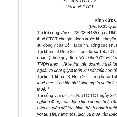
Số: 3081/TCT-CS
V/v thuế GTGT
Kính
gửi:
C
(Đ/c: KCN Quế 
Trả lời công văn
số
2300804485 ngày 16/03
thuế GTGT cho giai đoạn trước khi chuyển
sự đồng ý của Bộ Tài chính,
Tổng
cục Thuế
Tại
khoản 3 Điều 20 Thông tư số 156/201
quản lý thuế quy định:
“Khai thuế
đối với
tr
TNDN theo tỷ lệ % tính trên doanh thu là lo
ngoài và khai quyết toán khi kết thúc hợp đ
Tại
tiết d, khoản 3, Điều 20 Thông tư số 
thuế theo từng lần phát sinh nghĩa vụ thuế
thuế. ”
Tại công văn số 17924/BTC-TCT ngày 22/
nghiệp đang hoạt động
kinh
doanh hoặc đan
hiện chuyển đổi loại hình thành doanh ngh
với tài sản, hàng hóa, dịch vụ mua vào (bao