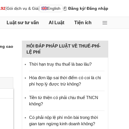
|
|
192
Gói dịch vụ & Giá
English
Đăng ký
/ Đăng nhập
Luật sư tư vấn
AI Luật
Tiện ích
HỎI ĐÁP PHÁP LUẬT VỀ THUẾ-PHÍ-
ng cao
LỆ PHÍ
Thời hạn truy thu thuế là bao lâu?
Hóa đơn lập sai thời điểm có coi là chi
phí hợp lý được trừ không?
Tiền từ thiện có phải chịu thuế TNCN
không?
Có phải nộp lệ phí môn bài trong thời
gian tạm ngừng kinh doanh không?