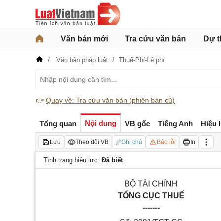
Văn bản mới
Tra cứu văn bản
Dự t
Văn bản pháp luật
Thuế-Phí-Lệ phí
👉
Quay về: Tra cứu văn bản (phiên bản cũ)
Nội dung
Tổng quan
VB gốc
Tiếng Anh
Hiệu 
Lưu
Theo dõi VB
Ghi chú
Báo lỗi
In
Tình trạng hiệu lực:
Đã biết
BỘ TÀI CHÍNH
TỔNG CỤC THUẾ
-------