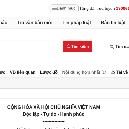
|
Danh mục
Tổng đài trực tuyến
19006
hảo
Tin văn bản mới
Tin pháp luật
Bản tin luật
Tìm kiếm
Tìm nâ
lực
VB liên quan
Lược đồ
Nội dung hợp nhất
Tải về
CỘNG HÒA XÃ HỘI CHỦ NGHĨA VIỆT NAM
Độc lập - Tự do - Hạnh phúc
---------------