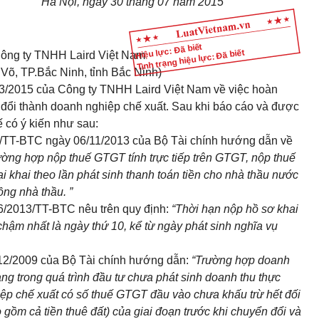
Hà Nội, ngày 30 tháng 07 năm 2015
Hiệu lực: Đã biết
Tình trạng hiệu lực: Đã biết
ông ty TNHH Laird Việt Nam
Võ, TP.Bắc Ninh, tỉnh Bắc Ninh)
/2015 của Công ty TNHH Laird Việt Nam về việc hoàn
 đổi thành doanh nghiệp chế xuất. Sau khi báo cáo và được
 có ý kiến như sau:
3/TT-BTC
ngày 06/11/2013 của Bộ Tài chính hướng dẫn về
ường hợp nộp thuế GTGT tính trực tiếp trên GTGT, nộp thuế
ại khai theo lần phát sinh thanh toán tiền cho nhà thầu nước
ồng nhà thầu. ”
156/2013/TT-BTC
nêu trên quy định:
“Thời hạn nộp hồ sơ khai
 chậm nhất là ngày thứ 10,
kể từ
ngày phát sinh nghĩa vụ
12/2009 của Bộ Tài chính
hướng dẫn
:
“Trường hợp doanh
g trong quá trình
đầu tư
chưa phát sinh doanh thu thực
iệp chế
xuất
có số thuế GTGT đầu vào chưa khấu trừ hết đối
 gồm cả tiền thuê đất) của giai đoạn trước khi chuyển đổi và