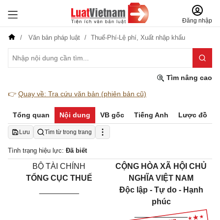
Đăng nhập
Văn bản pháp luật
Thuế-Phí-Lệ phí,
Xuất nhập khẩu
Tìm nâng cao
👉
Quay về: Tra cứu văn bản (phiên bản cũ)
Tổng quan
Nội dung
VB gốc
Tiếng Anh
Lược đồ
Lưu
Tìm từ trong trang
Tình trạng hiệu lực:
Đã biết
BỘ TÀI CHÍNH
CỘNG HÒA XÃ HỘI CHỦ
TỔNG CỤC THUẾ
NGHĨA VIỆT NAM
_________
Độc lập - Tự do - Hạnh
phúc
____________