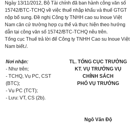
Ngày 13/11/2012, Bộ Tài chính đã ban hành công văn số
15742/BTC-TCHQ về việc thuế nhập khẩu và thuế GTGT
nộp bổ sung. Đề nghị Công ty TNHH cao su Inoue Việt
Nam căn cứ trường hợp cụ thể và thực hiện theo hướng
dẫn tại công văn số 15742/BTC-TCHQ nêu trên.
Tổng cục Thuế trả lời để Công ty TNHH Cao su Inoue Việt
Nam biết./.
Nơi nhận:
TL. TỔNG CỤC TRƯỞNG
- Như trên;
KT. VỤ TRƯỞNG VỤ
- TCHQ, Vụ PC, CST
CHÍNH SÁCH
(BTC);
PHÓ VỤ TRƯỞNG
- Vụ PC (TCT);
- Lưu: VT, CS (2b).
Ngô Văn Độ