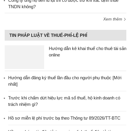
Công ty ủng hộ tiền lũ lụt thì có được trừ khi xác định thuế
TNDN không?
Xem thêm
TIN PHÁP LUẬT VỀ THUẾ-PHÍ-LỆ PHÍ
Hướng dẫn kê khai thuế cho thuê tài sản
online
Hướng dẫn đăng ký thuế lần đầu cho người phụ thuộc [Mới
nhất]
Trước khi chấm dứt hiệu lực mã số thuế, hộ kinh doanh có
trách nhiệm gì?
Hồ sơ miễn lệ phí trước bạ theo Thông tư 89/2026/TT-BTC