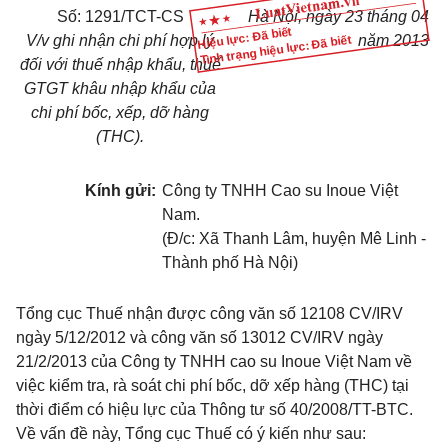
Số: 1291/TCT-CS
Hà Nội, ngày 23 tháng 04
Hiệu lực: Đã biết
V/v ghi nhận chi phí hợp lý
năm 2013
Tình trạng hiệu lực: Đã biết
đối với thuế nhập khẩu, thuế
GTGT khâu nhập khẩu của
chi phí bốc, xếp, dỡ hàng
(THC).
Kính gửi:
Công ty TNHH Cao su Inoue Việt
Nam.
(Đ/c: Xã Thanh Lâm, huyện Mê Linh -
Thành phố Hà Nội)
Tổng cục Thuế nhận được công văn số 12108 CV/IRV
ngày 5/12/2012 và công văn số 13012 CV/IRV ngày
21/2/2013 của Công ty TNHH cao su Inoue Việt Nam về
việc kiểm tra, rà soát chi phí bốc, dỡ xếp hàng (THC) tại
thời điểm có hiệu lực của Thông tư số 40/2008/TT-BTC.
Về vấn đề này, Tổng cục Thuế có ý kiến như sau: