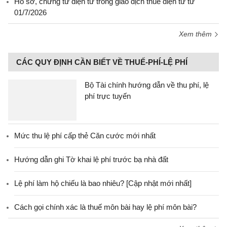
Hồ sơ, chứng từ điện tử trong giao dịch thuế điện tử từ
01/7/2026
Xem thêm
CÁC QUY ĐỊNH CẦN BIẾT VỀ THUẾ-PHÍ-LỆ PHÍ
Bộ Tài chính hướng dẫn về thu phí, lệ
phí trực tuyến
Mức thu lệ phí cấp thẻ Căn cước mới nhất
Hướng dẫn ghi Tờ khai lệ phí trước bạ nhà đất
Lệ phí làm hộ chiếu là bao nhiêu? [Cập nhật mới nhất]
Cách gọi chính xác là thuế môn bài hay lệ phí môn bài?