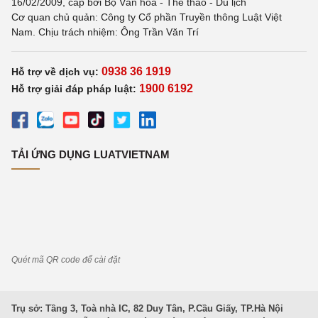
16/02/2009, cấp bởi Bộ Văn hoá - Thể thao - Du lịch
Cơ quan chủ quản: Công ty Cổ phần Truyền thông Luật Việt
Nam. Chịu trách nhiệm: Ông Trần Văn Trí
0938 36 1919
Hỗ trợ về dịch vụ:
1900 6192
Hỗ trợ giải đáp pháp luật:
TẢI ỨNG DỤNG LUATVIETNAM
Quét mã QR code để cài đặt
Trụ sở: Tầng 3, Toà nhà IC, 82 Duy Tân, P.Cầu Giấy, TP.Hà Nội