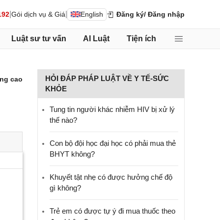
|
|
192
Gói dịch vụ & Giá
English
Đăng ký
/ Đăng nhập
Luật sư tư vấn
AI Luật
Tiện ích
HỎI ĐÁP PHÁP LUẬT VỀ Y TẾ-SỨC
ng cao
KHỎE
Tung tin người khác nhiễm HIV bị xử lý
thế nào?
Con bộ đội học đại học có phải mua thẻ
BHYT không?
Khuyết tật nhẹ có được hưởng chế độ
gì không?
Trẻ em có được tự ý đi mua thuốc theo