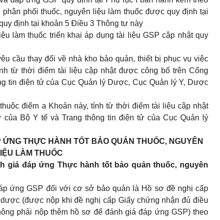
 phân phối thuốc, nguyên liệu làm thuốc được quy định tại
 quy định tại
khoản 5 Điều 3 Thông tư này
ệu làm thuốc triển khai áp dụng tài liệu GSP cập nhật quy
êu cầu thay đổi về nhà kho bảo quản, thiết bị phục vụ việc
ính từ thời điểm tài liệu cập nhật được công bố trên Cổng
ông tin điện tử của Cục Quản lý Dược, Cục Quản lý Y, Dược
thuộc điểm a Khoản này, tính từ thời điểm tài liệu cập nhật
ử của Bộ Y tế và Trang thông tin điện tử của Cục Quản lý
P ỨNG THỰC HÀNH TỐT BẢO QUẢN THUỐC, NGUYÊN
IỆU LÀM THUỐC
nh giá đáp ứng Thực hành tốt bảo quản thuốc, nguyên
đáp ứng GSP đối với cơ sở bảo quản là Hồ sơ đề nghị cấp
 dược (được nộp khi đề nghị cấp Giấy chứng nhận đủ điều
hông phải nộp thêm hồ sơ để đánh giá đáp ứng GSP) theo