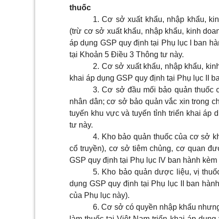
thuốc
1. Cơ sở xuất khẩu, nhập khẩu, ki
(trừ cơ sở xuất khẩu, nhập khẩu, kinh doan
áp dụng GSP quy định tại
Phụ lục I
ban hàn
tại
Khoản 5 Điều 3 Thông tư này
.
2. Cơ sở xuất khẩu, nhập khẩu, kinh
khai áp dụng GSP quy định tại
Phụ lục II
ba
3. Cơ sở đầu mối bảo quản thuốc củ
nhân dân; cơ sở bảo quản vắc xin trong c
tuyến khu vực và tuyến tỉnh triển khai áp
tư này.
4. Kho bảo quản thuốc của cơ sở kh
cổ truyền), cơ sở tiêm chủng, cơ quan đư
GSP quy định tại
Phụ lục IV
ban hành kèm 
5. Kho bảo quản dược liệu, vị thuố
dụng GSP quy định tại
Phụ lục II
ban hành 
của Phụ lục này).
6. Cơ sở có quyền nhập khẩu nhưng
làm thuốc tại Việt Nam triển khai áp dụn