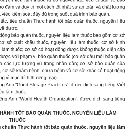
o đảm và duy trì một cách tốt nhất sự an toàn và chất lượng
 việc kiểm soát đầy đủ trong suốt quá trình bảo quản.
 tắc, tiêu chuẩn Thực hành tốt bảo quản thuốc, nguyên liệu
 về dược.
 động bảo quản thuốc, nguyên liệu làm thuốc bao gồm cơ sở
cơ sở xuất khẩu thuốc, nguyên liệu làm thuốc; cơ sở kinh
u làm thuốc; cơ sở có hoạt động dược không thuộc diện cấp
 dược với phạm vi bảo quản thuốc (cơ sở đầu mối bảo quản
của các lực lượng vũ trang nhân dân; cơ sở bảo quản của
a, cơ sở khám bệnh, chữa bệnh và cơ sở khác có hoạt động
ng vì mục đích thương mại).
iếng Anh “Good Storage Practices”, được dịch sang tiếng Việt
ệu làm thuốc.
tiếng Anh “World Health Organization”, được dịch sang tiếng
HÀNH TỐT BẢO QUẢN THUỐC, NGUYÊN LIỆU LÀM
THUỐC
iêu chuẩn Thực hành tốt bảo quản thuốc, nguyên liệu làm