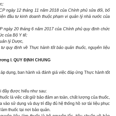
c;
CP ngày 12 tháng 11 năm 2018 của Chính phủ sửa đổi, bổ
kiện đầu tư kinh doanh thuộc phạm vi quản lý nhà nước của
P ngày 20 tháng 6 năm 2017 của Chính phủ quy định chức
ức của Bộ Y tế;
uản lý Dược,
tư quy định về Thực hành tốt bảo quản thuốc, nguyên liệu
ơng I.
QUY ĐỊNH CHUNG
 áp dụng, ban hành và đánh giá việc đáp ứng Thực hành tốt
i đây được hiểu như sau:
 thuốc
là việc cất giữ bảo đảm an toàn, chất lượng của thuốc,
 vào sử dụng và duy trì đầy đủ hệ thống hồ sơ tài liệu phục
 làm thuốc tại nơi bảo quản.
nguyên liệu làm thuốc
là bộ nguyên tắc, tiêu chuẩn về bảo