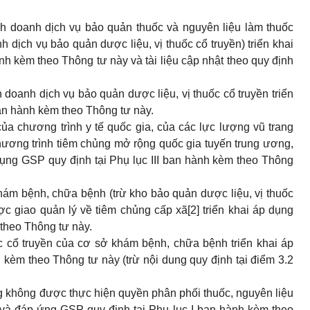
nh doanh dịch vụ bảo quản thuốc và nguyên liệu làm thuốc
h dịch vụ bảo quản dược liệu, vị thuốc cổ truyền) triển khai
h kèm theo Thông tư này và tài liệu cập nhật theo quy định
 doanh dịch vụ bảo quản dược liệu, vị thuốc cổ truyền triển
n hành kèm theo Thông tư này.
a chương trình y tế quốc gia, của các lực lượng vũ trang
hương trình tiêm chủng mở rộng quốc gia tuyến trung ương,
 dụng GSP quy định tại
Phụ lục III
ban hành kèm theo Thông
ám bệnh, chữa bệnh (trừ kho bảo quản dược liệu, vị thuốc
ợc giao quản lý về tiêm chủng cấp xã
[2]
triển khai áp dụng
theo Thông tư này.
c cổ truyền của cơ sở khám bệnh, chữa bệnh triển khai áp
kèm theo Thông tư này (trừ nội dung quy định tại điểm 3.2
 không được thực hiện quyền phân phối thuốc, nguyên liệu
g và đáp ứng GSP quy định tại
Phụ lục I
ban hành kèm theo