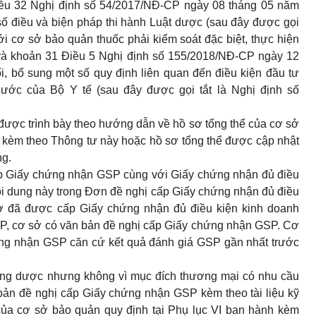
Điều 32 Nghị định số 54/2017/NĐ-CP ngày 08 tháng 05 năm
số điều và biện pháp thi hành Luật dược (sau đây được gọi
ới cơ sở bảo quản thuốc phải kiểm soát đặc biệt, thực hiện
 và khoản 31 Điều 5 Nghị định số 155/2018/NĐ-CP ngày 12
, bổ sung một số quy định liên quan đến điều kiện đầu tư
ước của Bộ Y tế (sau đây được gọi tắt là Nghị định số
 được trình bày theo hướng dẫn về hồ sơ tổng thể của cơ sở
kèm theo Thông tư này hoặc hồ sơ tổng thể được cập nhật
ng.
p Giấy chứng nhận GSP cùng với Giấy chứng nhận đủ điều
ội dung này trong Đơn đề nghị cấp Giấy chứng nhận đủ điều
ở đã được cấp Giấy chứng nhận đủ điều kiện kinh doanh
P, cơ sở có văn bản đề nghị cấp Giấy chứng nhận GSP. Cơ
ứng nhận GSP căn cứ kết quả đánh giá GSP gần nhất trước
ng dược nhưng không vì mục đích thương mại có nhu cầu
ản đề nghị cấp Giấy chứng nhận GSP kèm theo tài liệu kỹ
của cơ sở bảo quản quy định tại
Phụ lục VI
ban hành kèm