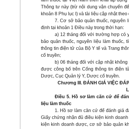
Thông tư này (trừ nội dung vận chuyển để
khoản 8
Phụ lục I
) và tài liệu cập nhật theo
7. Cơ sở bảo quản thuốc, nguyên li
định tại khoản 1 Điều này trong thời hạn:
a) 12 tháng đối với trường hợp có y
bảo quản thuốc, nguyên liệu làm thuốc, t
thông tin điện tử của Bộ Y tế và Trang th
cổ truyền;
b) 06 tháng đối với cập nhật không 
được công bố trên Cổng thông tin điện t
Dược, Cục Quản lý Y, Dược cổ truyền.
Chương III.
ĐÁNH GIÁ VIỆC ĐÁ
L
Điều 5. Hồ sơ làm căn cứ để đá
liệu làm thuốc
1. Hồ sơ làm căn cứ để đánh giá 
Giấy chứng nhận đủ điều kiện kinh doanh
kiện kinh doanh dược, cơ sở bảo quản k