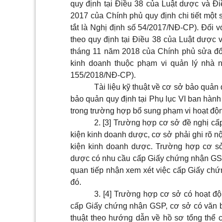
quy định tại Điều 38 của Luật dược và 
2017 của Chính phủ quy định chi tiết một 
tắt là Nghị định số 54/2017/NĐ-CP). Đối v
theo quy định tại Điều 38 của Luật dược
tháng 11 năm 2018 của Chính phủ sửa đổi
kinh doanh thuộc phạm vi quản lý nhà n
155/2018/NĐ-CP).
Tài liệu kỹ thuật về cơ sở bảo quản
bảo quản quy định tại
Phụ lục VI
ban hành 
trong trường hợp bổ sung phạm vi hoạt độ
2.
[3]
Trường hợp cơ sở đề nghị cấ
kiện kinh doanh dược, cơ sở phải ghi rõ n
kiện kinh doanh dược. Trường hợp cơ s
dược có nhu cầu cấp Giấy chứng nhận GS
quan tiếp nhận xem xét việc cấp Giấy ch
đó.
3.
[4]
Trường hợp cơ sở có hoạt độ
cấp Giấy chứng nhận GSP, cơ sở có văn b
thuật theo hướng dẫn về hồ sơ tổng thể 