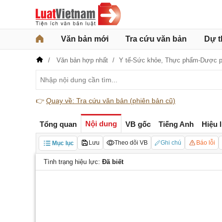
Văn bản mới
Tra cứu văn bản
Dự t
Văn bản hợp nhất
Y tế-Sức khỏe,
Thực phẩm-Dược 
👉
Quay về: Tra cứu văn bản (phiên bản cũ)
Nội dung
Tổng quan
VB gốc
Tiếng Anh
Hiệu 
Lưu
Theo dõi VB
Ghi chú
Báo lỗi
Mục lục
Tình trạng hiệu lực:
Đã biết