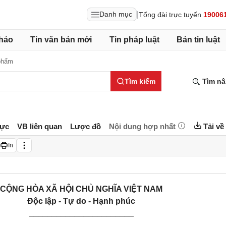
|
Danh mục
Tổng đài trực tuyến
19006
hảo
Tin văn bản mới
Tin pháp luật
Bản tin luật
phẩm
Tìm kiếm
Tìm nâ
lực
VB liên quan
Lược đồ
Nội dung hợp nhất
Tải về
In
CỘNG HÒA XÃ HỘI CHỦ NGHĨA VIỆT NAM
Độc lập - Tự do - Hạnh phúc
_______________________