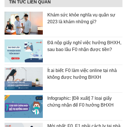
TIN TỨC LIÊN QUAN
Khám sức khỏe nghĩa vụ quân sự
2023 là khám những gì?
Đã nộp giấy nghỉ việc hưởng BHXH,
sau bao lâu F0 nhận được tiền?
Ít ai biết: F0 làm việc online tại nhà
không được hưởng BHXH
Infographic: [Đề xuất] 7 loại giấy
chứng nhận để F0 hưởng BHXH
Mới nhất: F0, F1 phải cách ly tại nhà