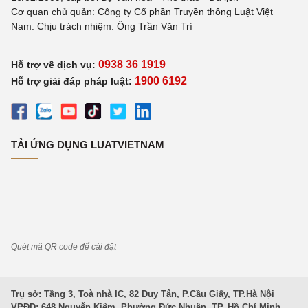
Cơ quan chủ quản: Công ty Cổ phần Truyền thông Luật Việt
Nam. Chịu trách nhiệm: Ông Trần Văn Trí
0938 36 1919
Hỗ trợ về dịch vụ:
1900 6192
Hỗ trợ giải đáp pháp luật:
TẢI ỨNG DỤNG LUATVIETNAM
Quét mã QR code để cài đặt
Trụ sở: Tầng 3, Toà nhà IC, 82 Duy Tân, P.Cầu Giấy, TP.Hà Nội
VPĐD: 648 Nguyễn Kiệm, Phường Đức Nhuận, TP. Hồ Chí Minh