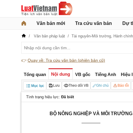
Văn bản mới
Tra cứu văn bản
Dự t
Văn bản pháp luật
Tài nguyên-Môi trường,
Hành chính
👉
Quay về: Tra cứu văn bản (phiên bản cũ)
Nội dung
Tổng quan
VB gốc
Tiếng Anh
Hiệu 
Lưu
Theo dõi VB
Ghi chú
Báo lỗi
Mục lục
Tình trạng hiệu lực:
Đã biết
BỘ NÔNG NGHIỆP VÀ MÔI TRƯỜNG
_______