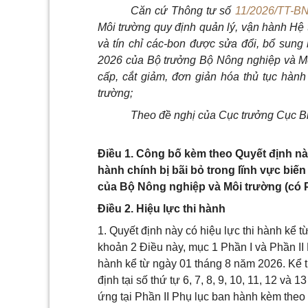
Căn cứ Thông tư số
11/2026/TT-
Môi trường quy định quản lý, vận hành Hệ 
và tín chỉ các-bon
được sửa đổi, bổ sung
2026 của Bộ trưởng Bộ Nông nghiệp và Mô
cấp, cắt giảm, đơn giản hóa thủ tục hàn
trường;
Theo đề nghị của Cục trưởng Cục Bi
Điều 1. Công bố kèm theo Quyết định này
hành chính bị bãi bỏ trong lĩnh vực biế
của Bộ Nông nghiệp và Môi trường (có P
Điều 2. Hiệu lực thi hành
1. Quyết định này có hiệu lực thi hành kể 
khoản 2 Điều này, mục 1 Phần I và Phần II 
hành kể từ ngày 01 tháng 8 năm 2026. Kể từ
định tại số thứ tự 6, 7, 8, 9, 10, 11, 12 và
ứng tại Phần II Phụ lục ban hành kèm theo