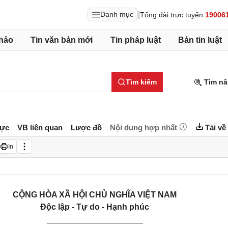
|
Danh mục
Tổng đài trực tuyến
19006
hảo
Tin văn bản mới
Tin pháp luật
Bản tin luật
Tìm kiếm
Tìm nâ
lực
VB liên quan
Lược đồ
Nội dung hợp nhất
Tải về
In
CỘNG HÒA XÃ HỘI CHỦ NGHĨA VIỆT NAM
Độc lập - Tự do - Hạnh phúc
_____________________