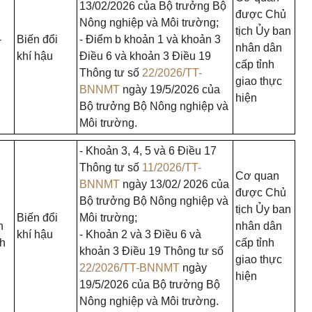
13/02/2026 của Bộ trưởng Bộ
được Chủ
Nông nghiệp và Môi trường;
tịch Ủy ban
-
Biến đổi
- Điểm b khoản 1 và khoản 3
nhân dân
khí hậu
Điều 6 và khoản 3 Điều 19
cấp tỉnh
Thông tư số
22/2026/TT-
giao thực
BNNMT
ngày 19/5/2026 của
hiện
Bộ trưởng Bộ Nông nghiệp và
Môi trường.
- Khoản 3, 4, 5 và 6 Điều 17
Thông tư số
11/2026/TT-
Cơ quan
BNNMT
ngày 13/02/ 2026 của
được Chủ
Bộ trưởng Bộ Nông nghiệp và
tịch Ủy ban
Biến đổi
Môi trường;
n
nhân dân
khí hậu
- Khoản 2 và 3 Điều 6 và
ch
cấp tỉnh
khoản 3 Điều 19 Thông tư số
giao thực
22/2026/TT-BNNMT
ngày
hiện
19/5/2026 của Bộ trưởng Bộ
Nông nghiệp và Môi trường.