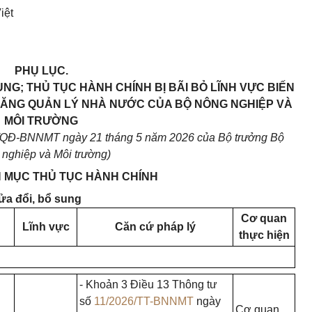
iệt
PHỤ LỤC.
NG; THỦ TỤC HÀNH CHÍNH BỊ BÃI BỎ LĨNH VỰC BIẾN
 NĂNG QUẢN LÝ NHÀ NƯỚC CỦA BỘ NÔNG NGHIỆP VÀ
MÔI TRƯỜNG
7/QĐ-BNNMT ngày 21 tháng 5 năm 2026 của Bộ trưởng Bộ
nghiệp và Môi trường)
H MỤC THỦ TỤC HÀNH CHÍNH
ửa đổi, bổ sung
Cơ quan
Lĩnh vực
Căn cứ pháp lý
thực hiện
- Khoản 3 Điều 13 Thông tư
số
11/2026/TT-BNNMT
ngày
Cơ quan