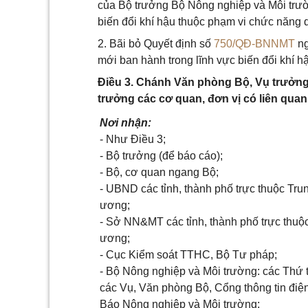
của Bộ trưởng Bộ Nông nghiệp và Môi trườn
biến đổi khí hậu thuộc phạm vi chức năng
2. Bãi bỏ Quyết định số
750/QĐ-BNNMT
ng
mới ban hành trong lĩnh vực biến đổi khí 
Điều 3. Chánh Văn phòng Bộ, Vụ trưởng
trưởng các cơ quan, đơn vị có liên quan 
Nơi nhận:
- Như Điều 3;
- Bộ trưởng (để báo cáo);
- Bộ, cơ quan ngang Bộ;
- UBND các tỉnh, thành phố trực thuộc Tru
ương;
- Sở NN&MT các tỉnh, thành phố trực thuộ
ương;
- Cục Kiểm soát TTHC, Bộ Tư pháp;
- Bộ Nông nghiệp và Môi trường: các Thứ 
các Vụ, Văn phòng Bộ, Cổng thông tin điện
Báo Nông nghiệp và Môi trường;