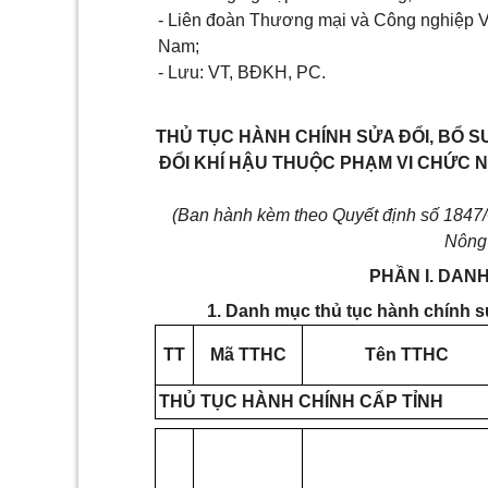
- Liên đoàn Thương mại và Công nghiệp V
Nam;
- Lưu: VT, BĐKH, PC.
THỦ TỤC HÀNH CHÍNH SỬA ĐỔI, BỔ SU
ĐỔI KHÍ HẬU THUỘC PHẠM VI CHỨC
(Ban hành kèm theo Quyết định số 184
Nông 
PHẦN I. DAN
1. Danh mục thủ tục hành chính s
TT
Mã TTHC
Tên TTHC
THỦ TỤC HÀNH CHÍNH CẤP TỈNH