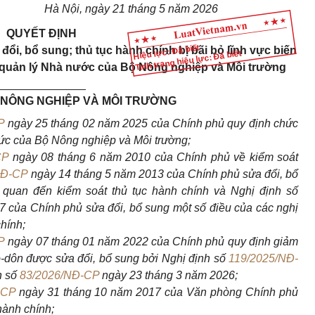
Hà Nội, ngày 21 tháng 5 năm 2026
QUYẾT ĐỊNH
Hiệu lực: Đã biết
đổi, bổ sung; thủ tục hành chính bị bãi bỏ lĩnh vực biến
Tình trạng hiệu lực: Đã biết
 quản lý Nhà nước của Bộ Nông nghiệp và Môi trường
______________
NÔNG NGHIỆP VÀ MÔI TRƯỜNG
P
ngày 25 tháng 02 năm 2025 của Chính phủ quy định chức
hức của Bộ Nông nghiệp và Môi trường;
CP
ngày 08 tháng 6 năm 2010 của Chính phủ về kiểm soát
NĐ-CP
ngày
14 tháng 5 năm 2013 của Chính phủ sửa đổi, bổ
n quan đến kiểm soát thủ tục hành chính và Nghị định số
 của Chính phủ sửa đổi, bổ sung một số điều của các nghị
chính;
P
ngày
07
tháng 01 năm 2022 của Chính phủ quy định giảm
 ô-dôn được sửa đổi, bổ sung bởi Nghị định số
119/2025/NĐ-
h số
83/2026/NĐ-CP
ngày 23 tháng 3 năm 2026;
PCP
ngày 31 tháng 10 năm 2017 của Văn phòng Chính phủ
hành chính;