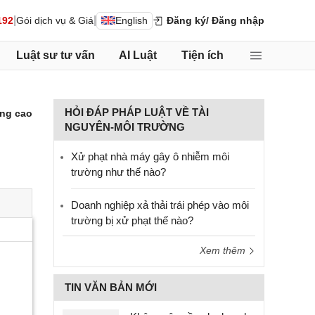
|
|
192
Gói dịch vụ & Giá
English
Đăng ký
/ Đăng nhập
Luật sư tư vấn
AI Luật
Tiện ích
HỎI ĐÁP PHÁP LUẬT VỀ TÀI
ng cao
NGUYÊN-MÔI TRƯỜNG
Xử phạt nhà máy gây ô nhiễm môi
trường như thế nào?
Doanh nghiệp xả thải trái phép vào môi
trường bị xử phạt thế nào?
Xem thêm
TIN VĂN BẢN MỚI