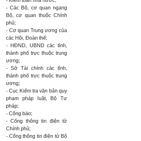
-
Kiểm toán nhà nước;
-
Các Bộ, cơ quan ngang
Bộ, cơ quan thuộc Chính
phủ
;
-
Cơ quan Trung ương của
các Hội, Đoàn thể;
-
H
Đ
ND, UBND các
tỉnh
,
thành phố trực thuộc trung
ương;
-
Sở Tài chính các
tỉnh
,
thành phố trực thuộc trung
ương;
-
Cục Kiểm tra văn b
ả
n quy
phạm pháp luật, Bộ Tư
pháp;
-
Công báo;
-
Cổng thông tin điện tử
Chính
phủ
;
-
C
ổ
ng thông tin điện tử Bộ