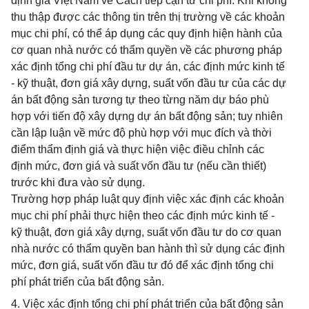
định giá Việt Nam về Cách tiếp cận từ chi phí. Khi không
thu thập được các thông tin trên thị trường về các khoản
mục chi phí, có thể áp dụng các quy định hiện hành của
cơ quan nhà nước có thẩm quyền về các phương pháp
xác định tổng chi phí đầu tư dự án, các định mức kinh tế
- kỹ thuật, đơn giá xây dựng, suất vốn đầu tư của các dự
án bất động sản tương tự theo từng năm dự báo phù
hợp với tiến độ xây dựng dự án bất động sản; tuy nhiên
cần lập luận về mức độ phù hợp với mục đích và thời
điểm thẩm định giá và thực hiện việc điều chỉnh các
định mức, đơn giá và suất vốn đầu tư (nếu cần thiết)
trước khi đưa vào sử dụng.
Trường hợp pháp luật quy định việc xác định các khoản
mục chi phí phải thực hiện theo các định mức kinh tế -
kỹ thuật, đơn giá xây dựng, suất vốn đầu tư do cơ quan
nhà nước có thẩm quyền ban hành thì sử dụng các định
mức, đơn giá, suất vốn đầu tư đó để xác định tổng chi
phí phát triển của bất động sản.
4. Việc xác định tổng chi phí phát triển của bất động sản