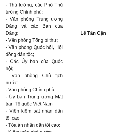
- Thủ
tướng, các Phó Thủ
tướng Chính
phủ
;
-
Văn phòng Trung ương
Đ
ả
ng và các Ban của
Đảng;
Lê Tấn Cận
-
Văn phòng Tổng bí thư;
-
Văn phòng Quốc hội, Hội
đồng dân tộc;
-
Các
Ủy
ban của Quốc
hội;
-
Văn phòng Chủ tịch
nước;
-
Văn phòng Chính
phủ
;
- Ủy
ban Trung ương Mặt
trận Tổ quốc Việt Nam;
-
Viện kiểm sát nhân dân
tối ca
o
;
-
Tòa án nhân dân
tối
cao;