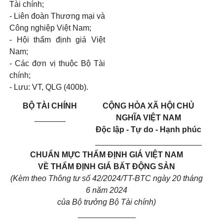
Tài chính;
-
Liên đoàn Thương mại và
Công nghiệp Việt Nam;
-
Hội
thẩm định
giá Việt
Nam;
-
Các đơn vị thuộc Bộ Tài
chính;
-
Lưu: VT, QLG (40
0
b).
BỘ TÀI CHÍNH
CỘNG HÒA XÃ HỘI CHỦ
_______
NGHĨA VIỆT NAM
Độc lập - Tự do - Hạnh phúc
________________________
CHUẨN MỰC THẨM ĐỊNH GIÁ VIỆT NAM
VỀ THẨM ĐỊNH GIÁ BẤT ĐỘNG SẢN
(Kèm theo Thông tư số 42/2024/TT-BTC ngày 20 tháng
6 năm 2024
của Bộ trưởng Bộ Tài
chính
)
_____________