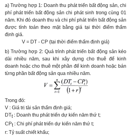
a)
Trường hợp 1: Doanh thu phát triển bất
động
sản, chi
phí phát triển bất động sản chi phát sinh trong cùng 01
năm. Khi đó doanh thu và chi phí phát triển bất
động
sản
được
tính toán theo mặt bằng giá tại thời
điểm thẩm
định giá.
V = DT - CP (tại thời
điểm
thẩm định giá)
b)
Trường hợp 2: Quá trình phát triển bất động sản kéo
dài nhiều năm, sau khi xây dựng cho thuê
để
kinh
doanh hoặc cho thuê một
phần để
kinh doanh hoặc bán
từng phần
bất động
sản qua nhi
ề
u năm.
Trong đó:
V : Giá trị tài sản th
ẩ
m định giá;
DT
: Doanh thu phát tri
ể
n dự kiến năm thứ t;
t
CP
: Chi phí phát tri
ể
n dự kiến năm thứ t;
t
r: Tỷ suất chiết kh
ấ
u;