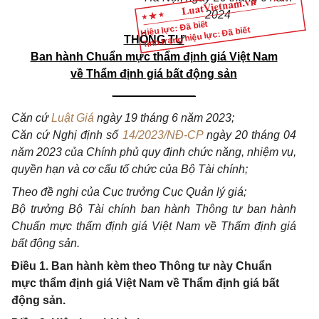
2024
Hiệu lực: Đã biết
Tình trạng hiệu lực: Đã biết
THÔNG TƯ
Ban hành Chuẩn mực thẩm định giá Việt Nam
về Thẩm định giá bất động sản
_____________
Căn
cứ
Luật Giá
ngày 19 tháng
6 năm 2023;
C
ă
n cứ Nghị định số
14/2023/NĐ-CP
ng
ày 20 tháng 04
năm 2023 của Chính phủ quy định chức n
ă
ng, nhiệm vụ,
quyền hạn và cơ cấu
tổ
chức
của
B
ộ Tài chính;
Theo
đề
nghị
của
Cục
trưởng
Cục Quản lý giá;
B
ộ trưởng
Bộ Tài chính
ban hành Thông tư ban hành
Chu
ẩ
n mực th
ẩ
m định giá Việt Nam
về
Th
ẩ
m định
giá
bất động sản.
Điều 1. Ban hành kèm theo Thông tư này Chuẩn
mực thẩm định giá Việt Nam về Thẩm định giá bất
động sản.