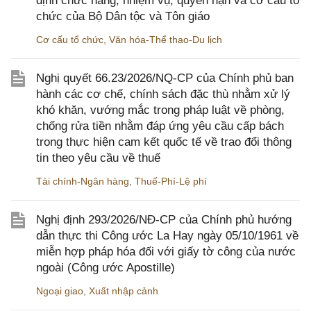
định chức năng, nhiệm vụ, quyền hạn và cơ cấu tổ
chức của Bộ Dân tộc và Tôn giáo
Cơ cấu tổ chức
,
Văn hóa-Thể thao-Du lịch
Nghị quyết 66.23/2026/NQ-CP của Chính phủ ban
hành các cơ chế, chính sách đặc thù nhằm xử lý
khó khăn, vướng mắc trong pháp luật về phòng,
chống rửa tiền nhằm đáp ứng yêu cầu cấp bách
trong thực hiện cam kết quốc tế về trao đổi thông
tin theo yêu cầu về thuế
Tài chính-Ngân hàng
,
Thuế-Phí-Lệ phí
Nghị định 293/2026/NĐ-CP của Chính phủ hướng
dẫn thực thi Công ước La Hay ngày 05/10/1961 về
miễn hợp pháp hóa đối với giấy tờ công của nước
ngoài (Công ước Apostille)
Ngoại giao
,
Xuất nhập cảnh