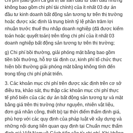
chi phí (bao gồm cả giá trị tài sản đầu tư ban đầu nhưng
không bao gồm chi phí tài chính) của ít nhất 03 dự án
đầu tư kinh doanh bất động sản tương tự trên thị trường
hoặc được xác định là trung bình tỷ lệ phần trăm lợi
nhuận trước thuế thu nhập doanh nghiệp (đã được kiểm
toán hoặc quyết toán) trên tổng chi phí của ít nhất 03
doanh nghiệp bất động sản tương tự trên thị trường;
g) Chi phí bồi thường, giải phóng mặt bằng bao gồm
tiền bồi thường, hỗ trợ tái định cư, kinh phí tổ chức thực
hiện bồi thường giải phóng mặt bằng không tính đến
trong tổng chi phí phát triển.
3. Các khoản mục chi phí trên được xác định trên cơ sở
điều tra, khảo sát, thu thập các khoản mục chi phí thực
tế phổ biến của các dự án bất động sản tương tự và mặt
bằng giá trên thị trường (như nguyên, nhiên vật liệu,
đơn giá nhân công, thiết bị) tại thời điểm thẩm định giá,
phù hợp với các quy định của pháp luật về xây dựng và
những nội dung liên quan quy định tại Chuẩn mực thẩm