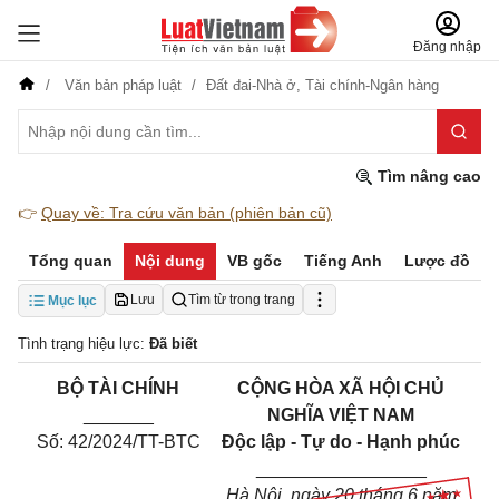
Đăng nhập
Văn bản pháp luật
Đất đai-Nhà ở,
Tài chính-Ngân hàng
Tìm nâng cao
👉
Quay về: Tra cứu văn bản (phiên bản cũ)
Tổng quan
Nội dung
VB gốc
Tiếng Anh
Lược đồ
Lưu
Tìm từ trong trang
Mục lục
Tình trạng hiệu lực:
Đã biết
BỘ TÀI CHÍNH
CỘNG HÒA XÃ HỘI CHỦ
_______
NGHĨA VIỆT NAM
Số:
42/2024/TT-BTC
Độc lập - Tự do - Hạnh phúc
_________________
Hà Nội, ngày
20
tháng
6
năm